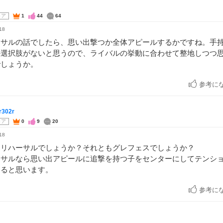
コア
1
44
64
18
ーサルの話でしたら、思い出撃つか全体アピールするかですね。手
か選択肢がないと思うので、ライバルの挙動に合わせて整地しつつ
でしょうか。
参考に
302r
コア
0
9
20
18
スリハーサルでしょうか？それともグレフェスでしょうか？
ーサルなら思い出アピールに追撃を持つ子をセンターにしてテンシ
えると思います。
参考に