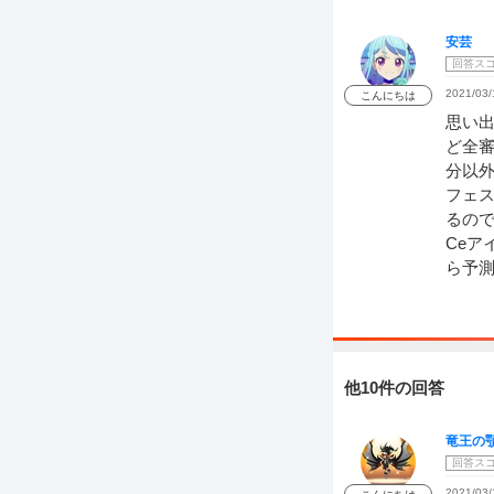
安芸
回答ス
2021/03/
こんにちは
思い
ど全
分以外
フェス
るの
Ceア
ら予
他10件の回答
竜王の
回答ス
2021/03/