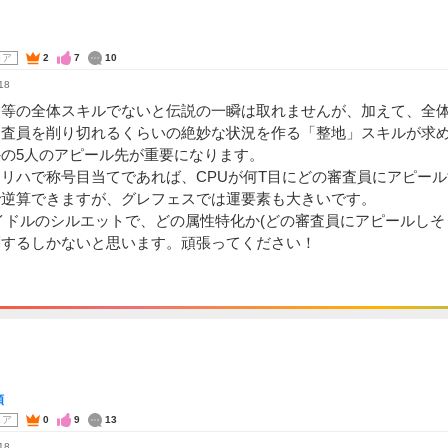
コア
2
7
10
18
出等の全体スキルでないと伝説の一瞬は取れませんが、加えて、全
審査員を削り切れるくらいの絶妙な状況を作る「整地」スキルが求
の5人のアピール先が重要になります。
リハで称号目当てであれば、CPUが何T目にどの審査員にアピー
で逆算できますが、グレフェスでは運要素も大きいです。
イドルのシルエットで、どの属性特化か(どの審査員にアピールしそ
測するしかないと思います。頑張ってください！
顎
コア
0
9
13
18