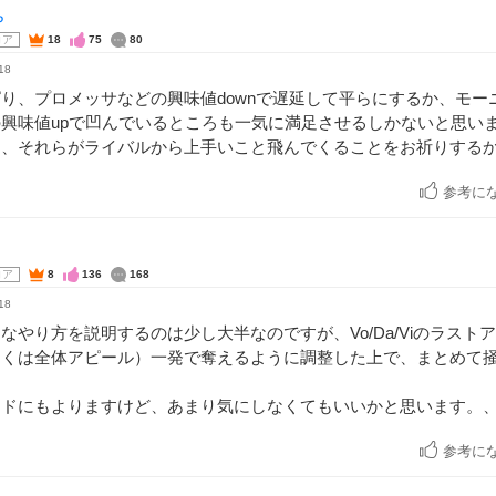
ゅ
コア
18
75
80
18
り、プロメッサなどの興味値downで遅延して平らにするか、モー
興味値upで凹んでいるところも一気に満足させるしかないと思い
は、それらがライバルから上手いこと飛んでくることをお祈りする
参考に
コア
8
136
168
18
なやり方を説明するのは少し大半なのですが、Vo/Da/Viのラスト
しくは全体アピール）一発で奪えるように調整した上で、まとめて
ードにもよりますけど、あまり気にしなくてもいいかと思います。
参考に