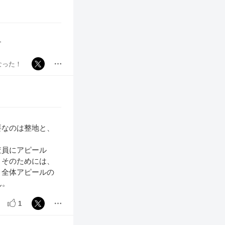
す
なった！
要なのは整地と、
査員にアピール
。そのためには、
。全体アピールの
ん。
1