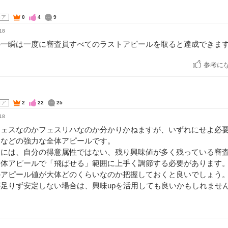
コア
0
4
9
18
の一瞬は一度に審査員すべてのラストアピールを取ると達成できま
参考に
コア
2
22
25
18
フェスなのかフェスリハなのか分かりかねますが、いずれにせよ必
出などの強力な全体アピールです。
的には、自分の得意属性ではない、残り興味値が多く残っている審
全体アピールで「飛ばせる」範囲に上手く調節する必要があります
のアピール値が大体どのくらいなのか把握しておくと良いでしょう
足りず安定しない場合は、興味upを活用しても良いかもしれませ