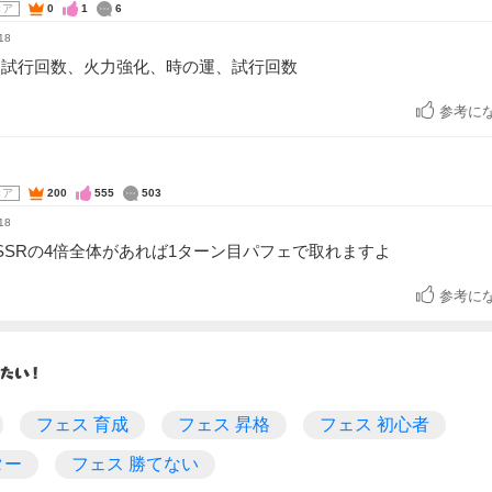
コア
0
1
6
18
、試行回数、火力強化、時の運、試行回数
参考に
コア
200
555
503
18
SSRの4倍全体があれば1ターン目パフェで取れますよ
参考に
フェス 育成
フェス 昇格
フェス 初心者
ター
フェス 勝てない