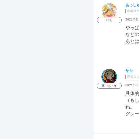
あっし
回答ス
2021/03/
わん
やっぱ
などの
あと
サキ
回答ス
2021/03/
凛・あ・冬
具体的
（も
ね。
グレ