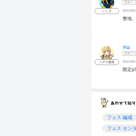
回答ス
2021/03/
いくぞ
整地
片山
回答ス
2021/03/
㍉アニ最高
限定p
フェス 編成
フェス セン