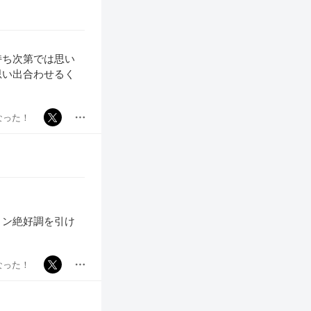
持ち次第では思い
思い出合わせるく
なった！
ョン絶好調を引け
なった！