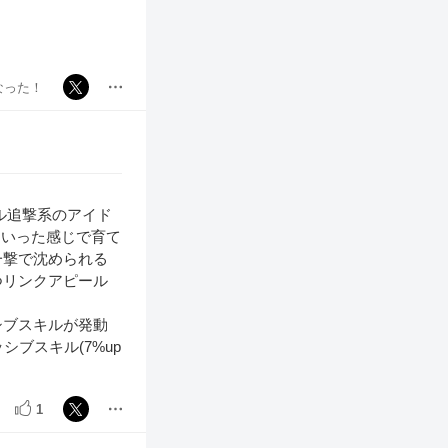
なった！
ル追撃系のアイド
といった感じで育て
一撃で沈められる
つリンクアピール
シブスキルが発動
ブスキル(7%up
1