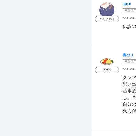
3810
回答ス
2021/03/
こんにちは
伝説
青のり
回答ス
2021/03/
キタン
グレ
思い
基本
し、
自分
火力が