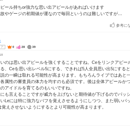
ピール持ちor強力な思い出アピールがあればいけます
事故やゲージの初期値が運なので毎回というのは難しいですが…
参考に
ニ
コア
0
28
39
18
良いのは思い出アピールを強くすることですね。Ceをリンクアピー
る、Ceを思い出レベル5にする、できれば5人全員思い出5にする
伝説の一瞬は取れる可能性が高まります。もちろんライブではあと
に各属性の審査員の体力を均すのも必須です。後は全体アピールか
系のアイドルを育てるのもいいですね。
らにも言えることですが威力を上げないと期待値が下げるのでパッ
いLeには特に強力なバフを覚えさせるようにしつつ、また弱いパッシ
は覚えさせないようにするとより可能性が高まります。