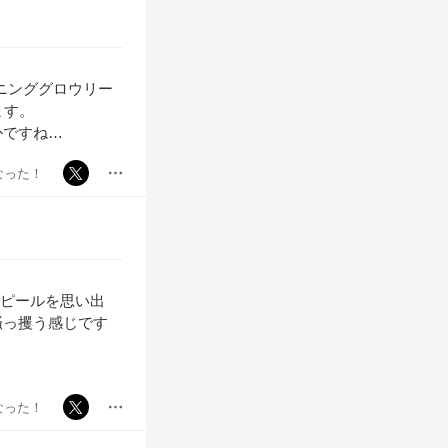
ニンググロウリー
ます。
かですね…
なった！
アピールを思い出
掻っ攫う感じです
、
なった！