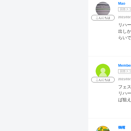
Mao
回答ス
2021/03/
こんにちは
リハ
出し
らい
Member
回答ス
2021/03/
こんにちは
フェ
リハ
ば狙
鶴嘴