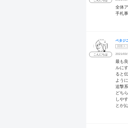
こんにちは
全体ア
手札
ペタジ
回答ス
2021/03/
こんにちは
最も
ルにす
ると
よう
追撃
どち
しやす
とか)