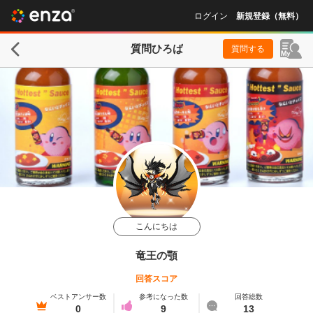
ログイン
新規登録（無料）
質問ひろば
質問する
こんにちは
竜王の顎
回答スコア
ベストアンサー数
参考になった数
回答総数
0
9
13