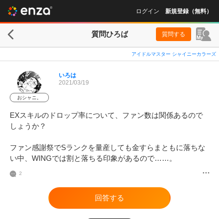
ログイン
新規登録（無料）
質問ひろば
質問する
アイドルマスター シャイニーカラーズ
いろは
2021/03/19
おシャニ。
EXスキルのドロップ率について、ファン数は関係あるので
しょうか？

ファン感謝祭でSランクを量産しても金すらまともに落ちな
い中、WINGでは割と落ちる印象があるので……。
2
回答する