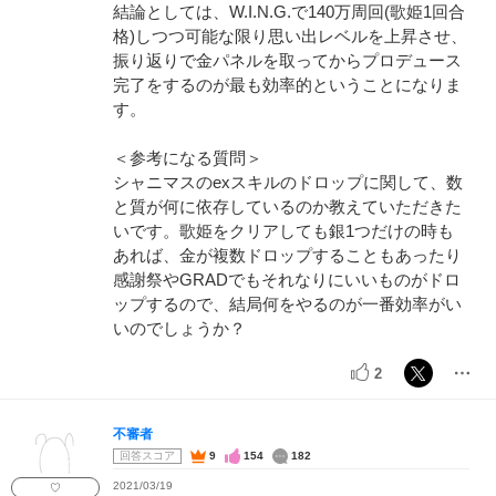
結論としては、W.I.N.G.で140万周回(歌姫1回合
格)しつつ可能な限り思い出レベルを上昇させ、
振り返りで金パネルを取ってからプロデュース
完了をするのが最も効率的ということになりま
す。
＜参考になる質問＞
シャニマスのexスキルのドロップに関して、数
と質が何に依存しているのか教えていただきた
いです。歌姫をクリアしても銀1つだけの時も
あれば、金が複数ドロップすることもあったり
感謝祭やGRADでもそれなりにいいものがドロ
ップするので、結局何をやるのが一番効率がい
いのでしょうか？
2
不審者
回答スコア
9
154
182
2021/03/19
♡