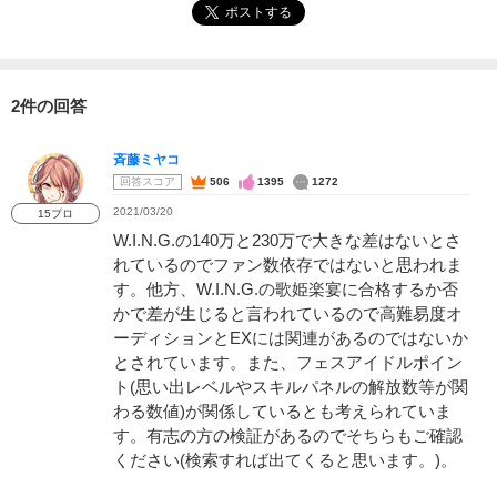
ポストする
2件の回答
斉藤ミヤコ
回答スコア
506
1395
1272
2021/03/20
15プロ
W.I.N.G.の140万と230万で大きな差はないとさ
れているのでファン数依存ではないと思われま
す。他方、W.I.N.G.の歌姫楽宴に合格するか否
かで差が生じると言われているので高難易度オ
ーディションとEXには関連があるのではないか
とされています。また、フェスアイドルポイン
ト(思い出レベルやスキルパネルの解放数等が関
わる数値)が関係しているとも考えられていま
す。有志の方の検証があるのでそちらもご確認
ください(検索すれば出てくると思います。)。