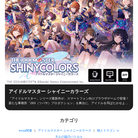
アイドルマスター シャイニーカラーズ
「アイドルマスター」シリーズ最新作が、スマートフォン向けブラウザゲームで登場！
新たな事務所「283（ツバサ）プロダクション」を舞台に、アイドルを羽ばたかせよ
う！ ■新たな舞台、新たなアイドル■ シャイニーカラーズの舞台は、新たな事務所
「283（ツバサ）プロダクション」！ 新人プロデューサーとなって新世代アイドルを育
成し、トップアイドルに導こう！ ■本格アイドルプロデュース！■ プロデューサーとし
カテゴリ
て、レッスンやお仕事、オーディションなどの行動を選択！限られた期間の中でアイド
ルとしての能力を磨き、ファン数を増やそう！ 担当アイドルが夢の祭典「W.I.N.G.」に
enza関連
アイドルマスター シャイニーカラーズ
猫とドラゴン ⚔
出場できるかは、プロデューサーの腕次第！ ■アイドルと信頼関係を深めよう！■ アイ
ドルと信頼関係を築くのもプロデューサーの大切なお仕事！朝の挨拶からライブ直前ま
大人の協力バトル⚔