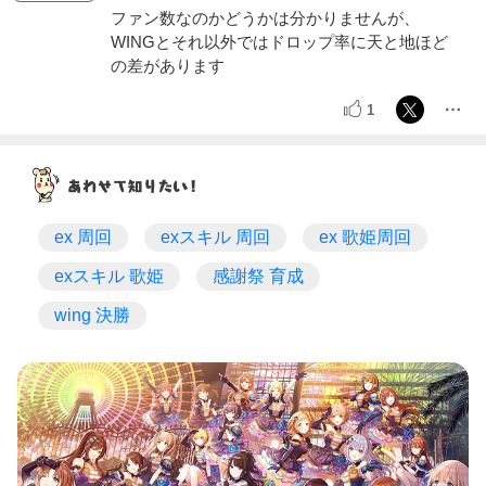
ファン数なのかどうかは分かりませんが、
WINGとそれ以外ではドロップ率に天と地ほど
の差があります
1
ex 周回
exスキル 周回
ex 歌姫周回
exスキル 歌姫
感謝祭 育成
wing 決勝