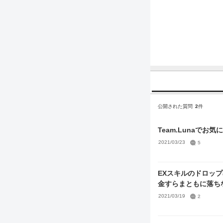
公開された質問
2
件
Team.Lunaで
2021/03/23
5
EXスキルのドロップ率につい
金すらまともに落ち
2021/03/19
2