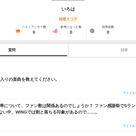
いろは
回答スコア
ベストアンサー数
参考になった数
回答総数
0
0
0
質問
回答
お気に入りの楽曲を教えてください。
アイドル
て、ファン数は関係あるのでしょうか？ ファン感謝祭でSランクを量産しても
ない中、WINGでは割と落ちる印象があるので……。
アイドル