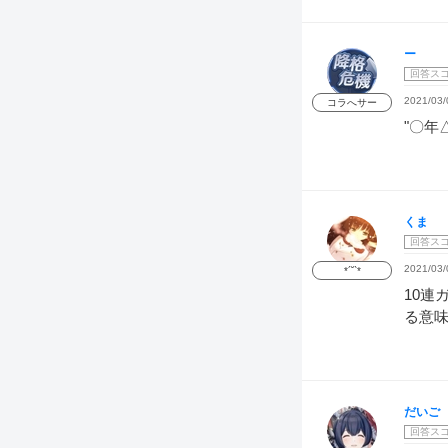
ー
回答ス
2021/03/
コラへサー
"〇年
くま
回答ス
2021/03/
*´˘`*
10連
る意
だいご
回答ス