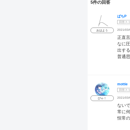
5件の回答
ぱちP
回答ス
2021/03/
おはよう
正直
なに
出する
普通
mottie
回答ス
2021/03/
ぴゃ！
ない
常に
恒常