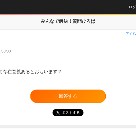
ログ
みんなで解決！
質問ひろば
アイド
/03/03
て存在意義あるとおもいます？
回答する
ポストする