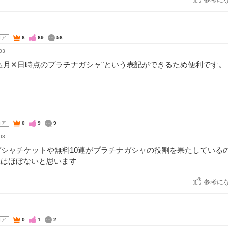
コア
6
69
56
03
△月✕日時点のプラチナガシャ"という表記ができるため便利です。
コア
0
9
9
03
ガシャチケットや無料10連がプラチナガシャの役割を果たしている
味はほぼないと思います
参考に
コア
0
1
2