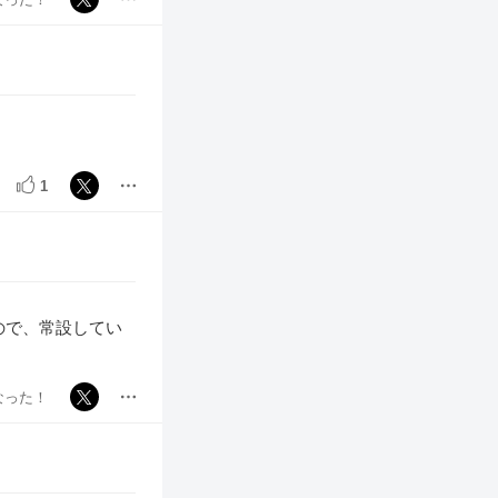
1
ので、常設してい
なった！