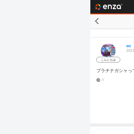
mt
2021
こんにちは
プラチナガシャっ
5