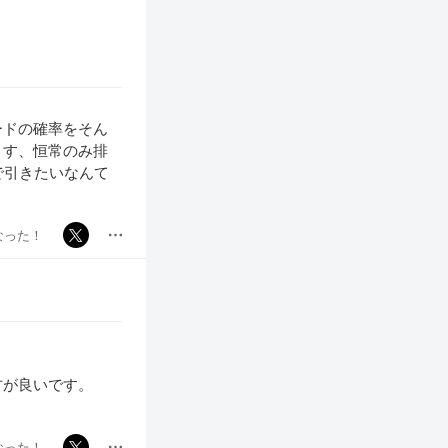
ードの確率をそん
ます、恒常のみ排
で引きたいなんて
なった！
方が良いです。
なった！