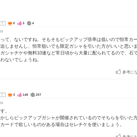
コア
0
3
4
03
言って、ないですね。そもそもピックアップ倍率は低いので恒常カ
圧迫しませんし、恒常狙いでも限定ガシャを引いた方がいいと思い
ガシャチケや無料10連など常日頃から大量に配られてるので、石
思わないでしょうね。
参考に
コア
3
148
257
03
です。
何かしらピックアップガシャが開催されているのでそちらを引いた
のカードで欲しいものがある場合はセレチケを使いましょう。
参考に