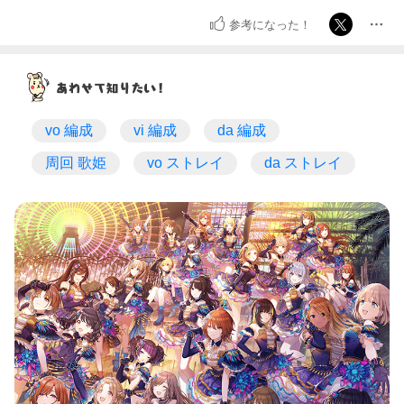
参考になった！
vo 編成
vi 編成
da 編成
周回 歌姫
vo ストレイ
da ストレイ