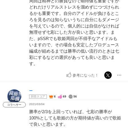
周回は精神との勝負なので期待値も重要ですが
どれだけリアルストレスを溜めずにつづけられ
るかも重要です。自分のアイドルが負けるとこ
ろを見るのは知らないうちに自分にもダメージ
を与えているので、個人的には自信がなければ
無理せず七彩にした方が良いと思います。ま
た、pSSRでも歌姫周回が不得手なアイドルも
いますので、その場合も安定したプロデュース
編成が組めるまでは勝率の低い流行のときは七
彩にするなどの選択があっても良いと思いま
す。
参考になった！
ー
回答スコア
6
69
56
2021/03/04
コラへサー
勝率が2/3を上回っていれば、七彩の勝率が
100%としても歌姫の方が期待値が高いので歌姫
で良いと思います。