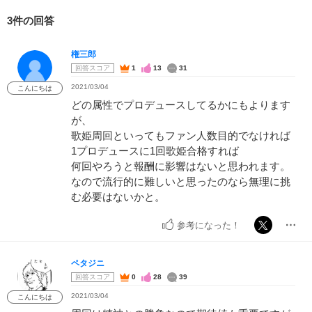
3件の回答
権三郎
回答スコア
1
13
31
2021/03/04
こんにちは
どの属性でプロデュースしてるかにもよります
が、
歌姫周回といってもファン人数目的でなければ
1プロデュースに1回歌姫合格すれば
何回やろうと報酬に影響はないと思われます。
なので流行的に難しいと思ったのなら無理に挑
む必要はないかと。
参考になった！
ペタジニ
回答スコア
0
28
39
2021/03/04
こんにちは