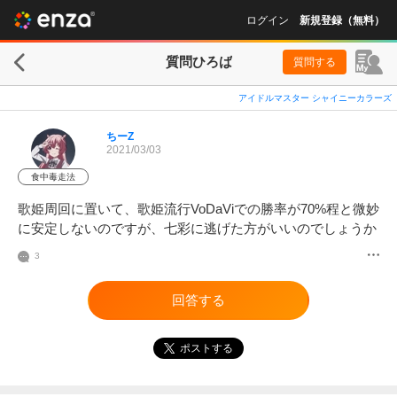
ログイン
新規登録（無料）
質問ひろば
質問する
アイドルマスター シャイニーカラーズ
ちーZ
2021/03/03
食中毒走法
歌姫周回に置いて、歌姫流行VoDaViでの勝率が70%程と微妙
に安定しないのですが、七彩に逃げた方がいいのでしょうか
3
回答する
ポストする