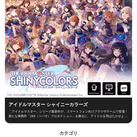
アイドルマスター シャイニーカラーズ
「アイドルマスター」シリーズ最新作が、スマートフォン向けブラウザゲームで登場！
新たな事務所「283（ツバサ）プロダクション」を舞台に、アイドルを羽ばたかせよ
う！ ■新たな舞台、新たなアイドル■ シャイニーカラーズの舞台は、新たな事務所
「283（ツバサ）プロダクション」！ 新人プロデューサーとなって新世代アイドルを育
成し、トップアイドルに導こう！ ■本格アイドルプロデュース！■ プロデューサーとし
カテゴリ
て、レッスンやお仕事、オーディションなどの行動を選択！限られた期間の中でアイド