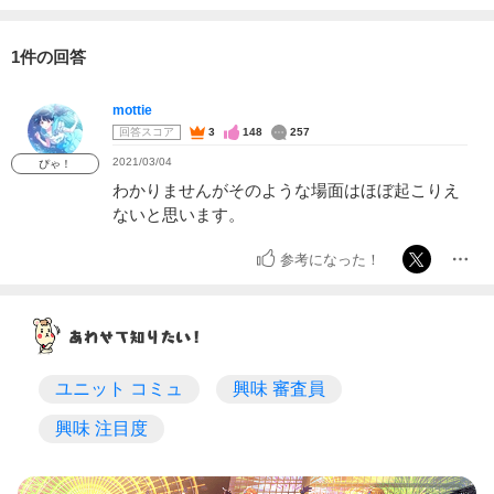
1件の回答
mottie
回答スコア
3
148
257
2021/03/04
ぴゃ！
わかりませんがそのような場面はほぼ起こりえ
ないと思います。
参考になった！
ユニット コミュ
興味 審査員
興味 注目度