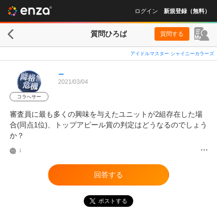
ログイン
新規登録（無料）
質問ひろば
質問する
アイドルマスター シャイニーカラーズ
ー
2021/03/04
コラへサー
審査員に最も多くの興味を与えたユニットが2組存在した場
合(同点1位)、トップアピール賞の判定はどうなるのでしょう
か？
1
回答する
ポストする