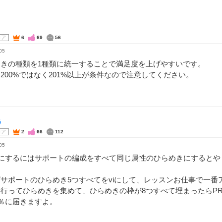
コア
6
69
56
05
めきの種類を1種類に統一することで満足度を上げやすいです。
200%ではなく201%以上が条件なので注意してください。
う
コア
2
66
112
05
％にするにはサポートの編成をすべて同じ属性のひらめきにすると
サポートのひらめき5つすべてをviにして、レッスンお仕事で一番
行ってひらめきを集めて、ひらめきの枠が8つすべて埋まったらP
0％に届きますよ。