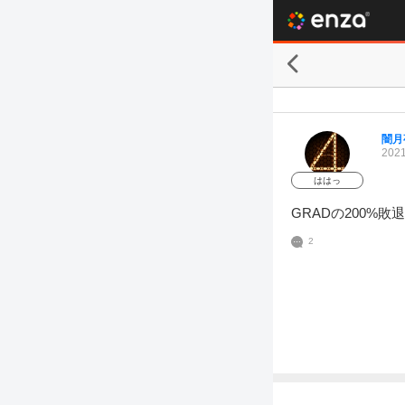
闇月
2021
ははっ
GRADの200
2