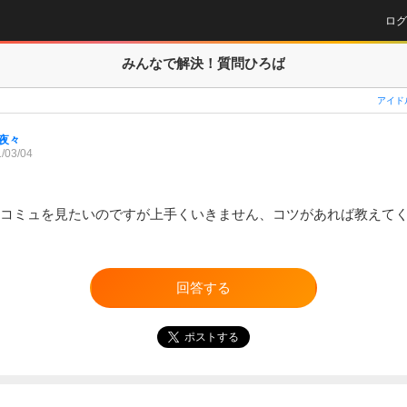
ログ
みんなで解決！
質問ひろば
アイド
夜々
/03/04
%敗退コミュを見たいのですが上手くいきません、コツがあれば教えて
回答する
ポストする