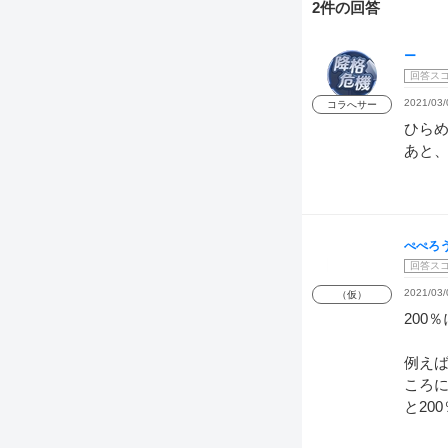
2件の回答
ー
回答ス
2021/03/
コラへサー
ひら
あと、
ぺぺろ
回答ス
2021/03/
（仮）
200
例えば
ころに
と20