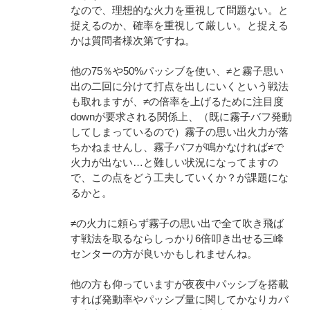
なので、理想的な火力を重視して問題ない。と
捉えるのか、確率を重視して厳しい。と捉える
かは質問者様次第ですね。
他の75％や50%パッシブを使い、≠と霧子思い
出の二回に分けて打点を出しにいくという戦法
も取れますが、≠の倍率を上げるために注目度
downが要求される関係上、（既に霧子バフ発動
してしまっているので）霧子の思い出火力が落
ちかねませんし、霧子バフが鳴かなければ≠で
火力が出ない…と難しい状況になってますの
で、この点をどう工夫していくか？が課題にな
るかと。
≠の火力に頼らず霧子の思い出で全て吹き飛ば
す戦法を取るならしっかり6倍叩き出せる三峰
センターの方が良いかもしれませんね。
他の方も仰っていますが夜夜中パッシブを搭載
すれば発動率やパッシブ量に関してかなりカバ