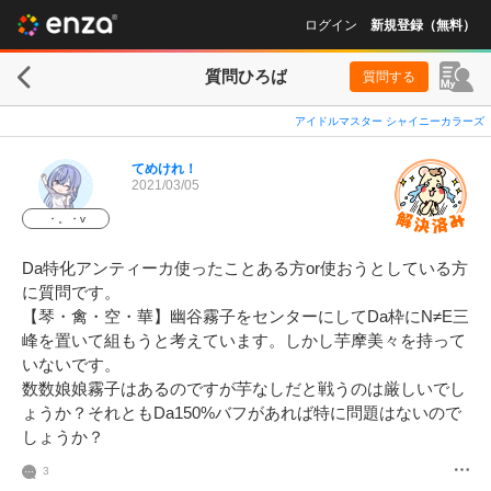
ログイン
新規登録（無料）
質問ひろば
質問する
アイドルマスター シャイニーカラーズ
てめけれ！
2021/03/05
・。・v
Da特化アンティーカ使ったことある方or使おうとしている方
に質問です。

【琴・禽・空・華】幽谷霧子をセンターにしてDa枠にN≠E三
峰を置いて組もうと考えています。しかし芋摩美々を持って
いないです。

数数娘娘霧子はあるのですが芋なしだと戦うのは厳しいでし
ょうか？それともDa150%バフがあれば特に問題はないので
しょうか？
3