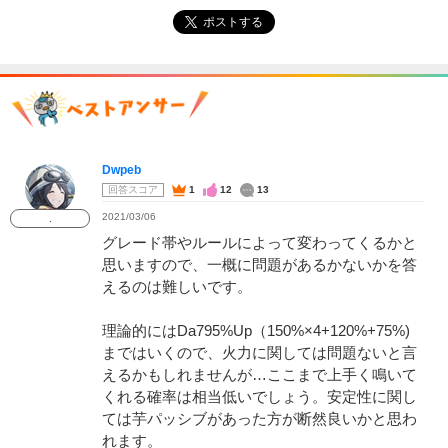
ポストする
Dwpeb
回答スコア
1
12
13
2021/03/06
.
グレード帯やルールによって変わってくるかと
思いますので、一概に問題があるかないかを答
えるのは難しいです。
理論的にはDa795%Up（150%×4+120%+75%)
まではいくので、火力に関しては問題ないと言
えるかもしれませんが…ここまで上手く鳴いて
くれる確率は相当低いでしょう。安定性に関し
ては芋パッシブがあった方が断然良いかと思わ
れます。