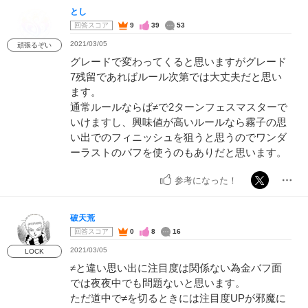
とし
回答スコア
9
39
53
2021/03/05
頑張るぞい
グレードで変わってくると思いますがグレード
7残留であればルール次第では大丈夫だと思い
ます。
通常ルールならば≠で2ターンフェスマスターで
いけますし、興味値が高いルールなら霧子の思
い出でのフィニッシュを狙うと思うのでワンダ
ーラストのバフを使うのもありだと思います。
参考になった！
破天荒
回答スコア
0
8
16
2021/03/05
LOCK
≠と違い思い出に注目度は関係ない為金バフ面
では夜夜中でも問題ないと思います。
ただ道中で≠を切るときには注目度UPが邪魔に