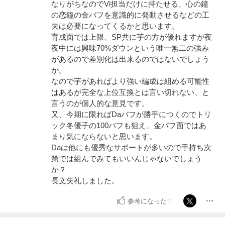
なりがちなのでVi担当だけに持たせる、心の鐘
の恋鐘の金バフを意識的に発動させるなどの工
夫は必要になってくるかと思います。
育成面では上限、SP共に芋の方が優れますが夜
夜中には興味70%ダウンという唯一無二の強み
があるので差別化は出来るのではないでしょう
か。
なので芋があればより強い編成は組める可能性
はあるが完全な上位互換とは言い切れない、と
言うのが個人的な意見です。
又、今期に限ればDaバフが勝手につくのでトリ
ック冬優子の100バフも狙え、金バフ面ではあ
まり気にならないと思います。
Daは他にも優秀なサポートが多いので手持ち次
第では組んでみてもいいんじゃないでしょう
か？
長文失礼しました。
参考になった！