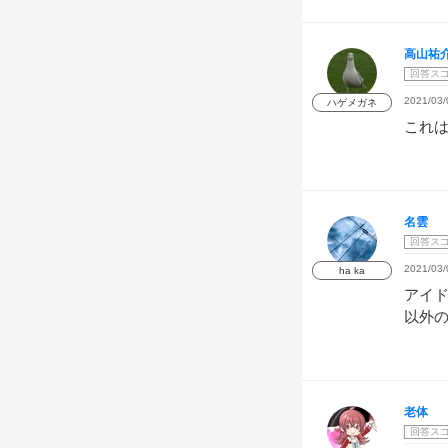
高山祐
回答ス
2021/03/
ハゲメガネ
これ
名雲
回答ス
2021/03/
ha ka
アイ
以外
老体
回答ス