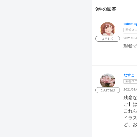
9件の回答
tatema
回答ス
2021/03/
よろしく
現状
なすこ
回答ス
2021/03/
こんにちは
残念
ご】
これら
イラ
ど、