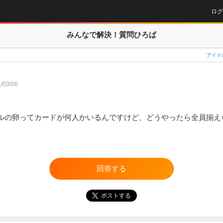
ログ
みんなで解決！
質問ひろば
アイド
/03/06
ルの卵ってカードが何人かいるんですけど、どうやったら全員揃え
回答する
ポストする