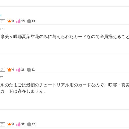
介
コア
0
19
21
07
は摩美々咲耶夏葉甜花のみに与えられたカードなので全員揃えるこ
コア
0
11
11
07
ドルのたまごは最初のチュートリアル用のカードなので、咲耶・真
のカードは存在しません。
コア
0
52
78