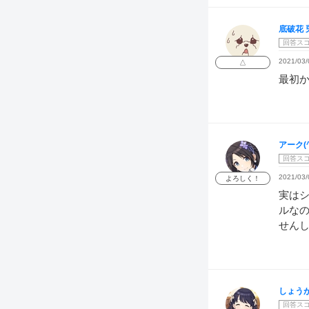
底破花 
回答ス
2021/03/
△
最初
アーク(^
回答ス
2021/03/
よろしく！
実は
ルな
せんし
しょう
回答ス