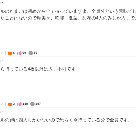
07
ドルのたまごは初めから全て持っていますよ。全員分という意味で
れたことはないので摩美々、咲耶、夏葉、甜花の4人のみしか入手で
コア
6
69
56
07
ら持っている4枚以外は入手不可です。
コア
3
148
257
07
ドルの卵は四人しかいないので恐らく今持っている分で全員です。