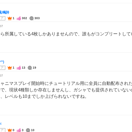
兎鳴詩
コア
1
302
303
07
から所属している4枚しかありませんので、誰もがコンプリートして
^)
コア
1
13
19
07
シャニマスプレイ開始時にチュートリアル用に全員に自動配布され
ので、現状4種類しか存在しませんし、ガシャでも提供されていない
、レベルも10までしか上げられないですね。
が
コア
0
3
10