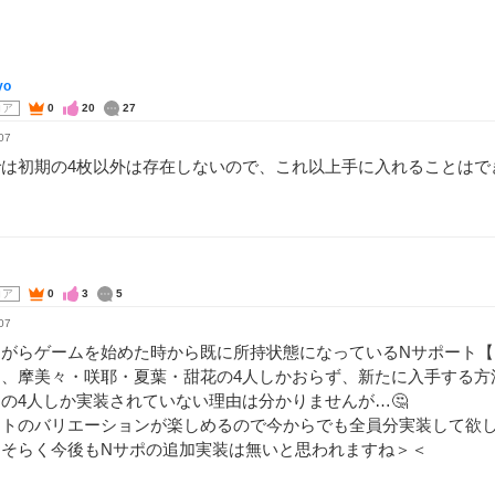
yo
コア
0
20
27
07
では初期の4枚以外は存在しないので、これ以上手に入れることはで
コア
0
3
5
07
ながらゲームを始めた時から既に所持状態になっているNサポート【
は、摩美々・咲耶・夏葉・甜花の4人しかおらず、新たに入手する方
の4人しか実装されていない理由は分かりませんが…🤔
ストのバリエーションが楽しめるので今からでも全員分実装して欲
おそらく今後もNサポの追加実装は無いと思われますね＞＜