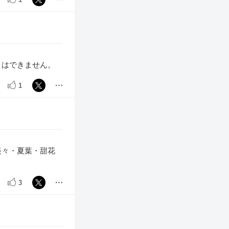
とはできません。
1
美々・夏葉・甜花
3