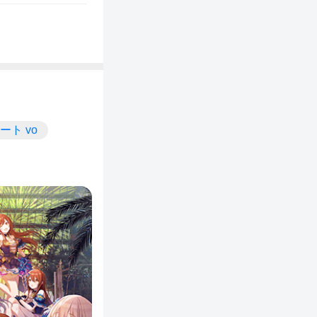
ート vo