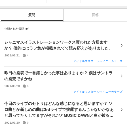
質問
回答
公開された質問
5
件
シャニマスイラストレーションワークス買われた方居ます
か？ 僕的にはラフ集が掲載されてて読み応えがありました。
2021/03/21
4
アイドルマスター シャイニーカラーズ
昨日の発表で一番嬉しかった事はありますか？ 僕はサントラ
の発売ですかね
2021/03/20
3
アイドルマスター シャイニーカラーズ
今日のライブのセトリはどんな感じになると思いますか？ ソ
ロ曲とか新しめの曲は3rdライブで披露するんじゃないかなぁ
と思ってたりしてますがそれだとMUSIC DAWNと曲が被るよ
うな気がしていて全く読めない感じです。
2021/03/20
0