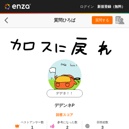
ログイン
新規登録（無料）
質問ひろば
質問する
デデネ！！
デデンネP
回答スコア
ベストアンサー数
参考になった数
回答総数
1
2
3