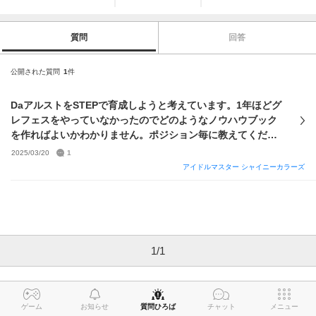
質問
回答
公開された質問
1
件
DaアルストをSTEPで育成しようと考えています。1年ほどグ
レフェスをやっていなかったのでどのようなノウハウブック
を作ればよいかわかりません。ポジション毎に教えてくださ
い！！それとメンタル回復+と打たれ強いと人気者を入れてい
2025/03/20
1
ますがこれは必要あるのでしょうか。
アイドルマスター シャイニーカラーズ
1
/
1
ゲーム
お知らせ
質問ひろば
チャット
メニュー