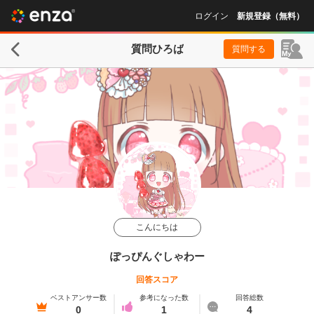
ログイン
新規登録（無料）
質問ひろば
質問する
こんにちは
ぽっぴんぐしゃわー
回答スコア
ベストアンサー数
参考になった数
回答総数
0
1
4