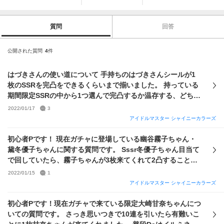
質問
回答
公開された質問
4
件
はづきさんの使い道について 手持ちのはづきさんシールが1
枚のSSRを完凸をできるくらいまで揃いました。 持っている
期間限定SSRの中から1つ選んで完凸するか温存する、どちら
か迷っているのですがどうすればいいでしょうか… 個人的に
2022/01/17
3
1枚目の笛真乃ちゃんが強いのかな？と思うのですが、初心者
アイドルマスター シャイニーカラーズ
が故ほとんど詳しくないので先輩Pさんたちに助言を頂きたい
です！ グレフェスで使っているユニットは、Voトレイ、Da
初心者Pです！ 現在ガチャに登場している幽谷霧子ちゃん・
ルミネ、Viトレイです。 学生なので無課金でしかプレイでき
黛冬優子ちゃんに関する質問です。 Sssr冬優子ちゃん目当て
ずどのキャラも弱いので、グレ5残留しかできていない状況で
で回していたら、霧子ちゃんが3枚来てくれて2凸することが
す。 アドバイスお待ちしています。よろしくお願いしま
できました。 280連目で冬優子ちゃんが来てくれたのであと
2022/01/15
1
す！！
20連回してどちらかを1度特訓しようと思っているのですが、
アイドルマスター シャイニーカラーズ
霧子ちゃんと冬優子ちゃんのどちらを特訓すればいいでしょ
うか？ グレフェスではVoトレイで戦っているものの火力が全
初心者Pです！現在ガチャで来ている限定大崎甘奈ちゃんにつ
然足りず、ギリギリでグレ5滞在しているような状況です。
いての質問です。 さっき思いつきで10連を引いたら有難いこ
学生なので課金ができず無課金よわよわデッキで戦ってお