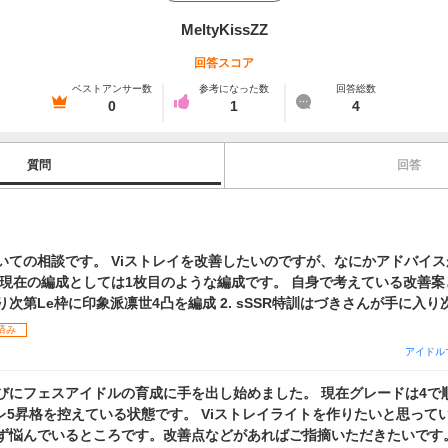
MeltyKissZZ
回答スコア
ベストアンサー数
参考になった数
回答総数
0
1
4
質問
回答
いての相談です。 Viストレイを改善したいのですが、なにかアドバイ
次第Le枠に印象派凛世4凸を編成 2. sSSR特訓はづきさんが手に入
づきさんが手に入り次第ONSTAGE?冬優子4凸を目指す 現在の円香の枠が腐り気味な
済み
代わりに編成したいのですが、現在の手持ちではどれも変わらないよう
アイドル
えたのですが、4凸まで遠いのといずれVi愛依が来ることを考えると微
びにフェスアイドルの育成に手を出し始めました。 現在グレードは4で
を組むに当たりおすすめのpSSR、sSSRがありましたら是非お願いします。 
いる状態です。 Viストレイライトを作りたいと思っているのですがイ
スいただけたら大変嬉しいです。 以上、よろしくお願いします。
悩んでいるところです。改善点などがあればご指摘いただきたいです。 1枚目の