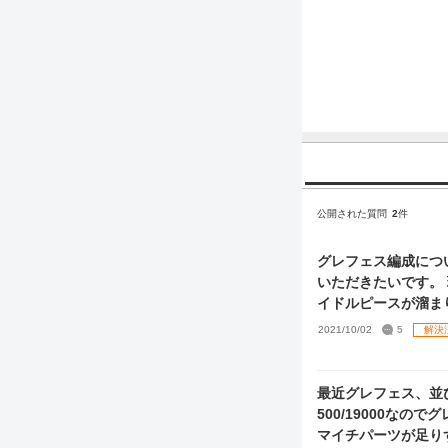
公開された質問
2
件
グレフェス編成につ
いただきたいです。 現在の編成としては1枚目のような編成です。 自身で考えている改善案としては、 1. ア
イドルピースが溜まり
依4凸 3. pSSR特訓は
2021/10/02
5
解決
ので他のアイドルを
悩んでいます。 またそれにあたり、今回また今後のセレチケについて悩んでいます。 【今のうちは走らな
い】愛依の取得も考
最近グレフェス、並
何かViストレイライト
500/19000なのでグレ5昇格を控えて
細な事でもアドバイ
マイチパーツが足りず