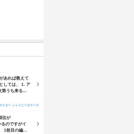
スがあれば教えて
り次第うち来る愛
に感じてしまい
マスター シャイニーカラーズ
妙なのかなと。
順位が
その他些
編成