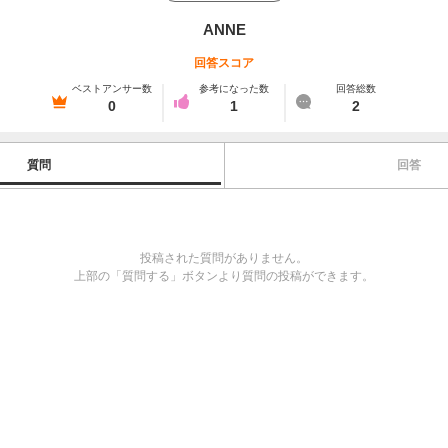
ANNE
回答スコア
ベストアンサー数
参考になった数
回答総数
0
1
2
質問
回答
投稿された質問がありません。
上部の「質問する」ボタンより質問の投稿ができます。