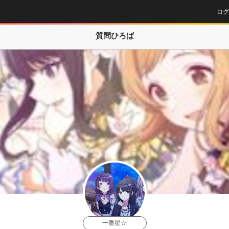
ログ
質問ひろば
一番星☆