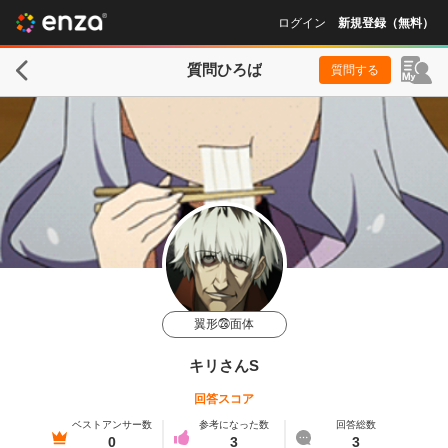
ログイン
新規登録（無料）
質問ひろば
質問する
翼形㉘面体
キリさんS
回答スコア
ベストアンサー数
参考になった数
回答総数
0
3
3