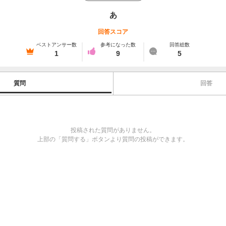
あ
回答スコア
ベストアンサー数
参考になった数
回答総数
1
9
5
質問
回答
投稿された質問がありません。
上部の「質問する」ボタンより質問の投稿ができます。