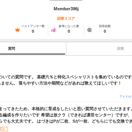
Member396j
回答スコア
ベストアンサー数
参考になった数
回答総数
0
0
0
質問
回答
ついての質問です。 基礎六％と特化スペシャリストを集めているので
ちません。 落ちやすい方法や期間などがあれば教えてほしいです！
アイドル
ってきたため、本格的に育成をしたいと思い質問させていただきます。 グレフェ
放クラ（できれば凛世センター）ですが、それ以上に適切
らでも大丈夫です。 はづきはPが二枚、Sが一枚、どちらにでも交換で
お願いします。
済み