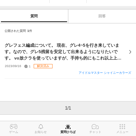
質問
回答
公開された質問
1
件
グレフェス編成について。 現在、グレ4~5を行き来していま
す。なので、グレ5残留を安定して出来るようになりたいで
す。 vo放クラを使っていますが、手持ち的にもこれ以上上が
るには限界なのでviアルストに切り替えようと思っていま
2023/09/16
1
解決済み
す。サポートカードなどどのように編成すればいいでしょう
アイドルマスター シャイニーカラーズ
か。また、他にも私の手持ちでおすすめの編成後あれば教え
てください🙇 3枚目に今の編成貼っておきます。
1
/
1
ゲーム
お知らせ
質問ひろば
チャット
メニュー