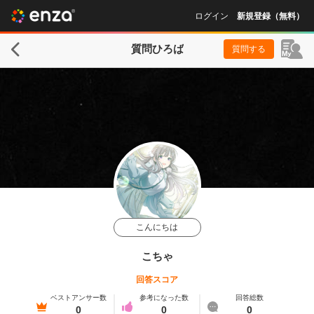
ログイン
新規登録（無料）
質問ひろば
質問する
こんにちは
こちゃ
回答スコア
ベストアンサー数
参考になった数
回答総数
0
0
0