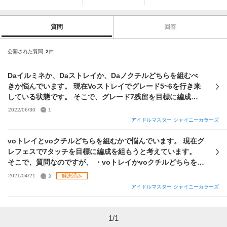
質問
回答
公開された質問
2
件
Daイルミネか、Daストレイか、Daノクチルどちらを組むべ
きか悩んでいます。 現在Voストレイでグレード5~6を行き来
している状態です。 そこで、グレード7残留を目標に編成を
一新しようと思い、相談しました。 自分の手持ちの状況は ・
2022/06/30
1
オイサラバエルまでに実装された恒常はすべて所持 ・ハシル
アイドルマスター シャイニーカラーズ
ウマも確保済み ・イベント報酬はすべて完凸済み ・限定はス
クショの通り ・限定セレクションチケットはp、sともに未使
voトレイとvoクチルどちらを組むかで悩んでいます。 現在グ
用 ・特訓はづきさんはpが23枚、sが24枚 以上の状況で組め
レフェスで7タッチを目標に編成を組もうと考えています。
そうなのがDaイルミネ、Daストレイが候補にあがりました。
そこで、質問なのですが、 ・voトレイかvoクチルどちらを組
また、将来Da属性の限定小糸or雛菜が実装される可能性が高
むべきか ・限定sSSRセレチケ及び、限定pSSRセレチケはど
2021/04/21
3
解決済み
いためDaノクチルも候補にあげました。 その上で、 ・どの
れと交換するべきか ・現在開催されている限定愛依sSSRは
アイドルマスター シャイニーカラーズ
編成を組むべきか ・現在開催されている愛依・めぐるの限定
確保すべきか ・はづきさんをどの位使えばいいのか(このカー
ガシャを回すべきか ・セレチケの交換先は何が良いか 以上に
ドは2凸で十分など) 以上の点を中心にお教えいただけると幸
ついて質問します。 できれば長く戦える編成が良いと思って
いです。
1
/
1
いるので、そちらも視野に入れてアドバイスお願いします。