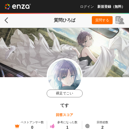
ログイン
新規登録（無料）
質問ひろば
質問する
裸足でこい
てす
回答スコア
ベストアンサー数
参考になった数
回答総数
0
1
2