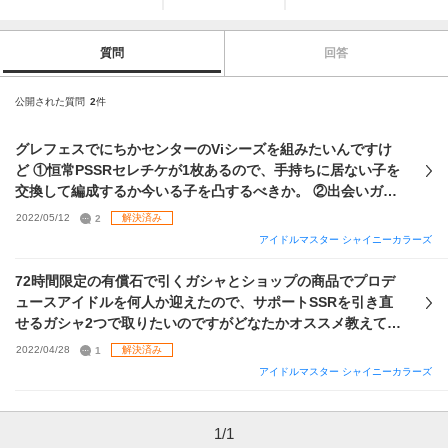
質問
回答
公開された質問
2
件
グレフェスでにちかセンターのViシーズを組みたいんですけ
ど ①恒常PSSRセレチケが1枚あるので、手持ちに居ない子を
交換して編成するか今いる子を凸するべきか。 ②出会いガチ
ャで凸するべきカード。 が知りたいです。 出会いガチャに関
2022/05/12
2
解決済み
しては特に残しておきたいとかはなく、戦力的に楽になるな
アイドルマスター シャイニーカラーズ
ら同じカード2枚抜きも粘れます。
72時間限定の有償石で引くガシャとショップの商品でプロデ
ュースアイドルを何人か迎えたので、サポートSSRを引き直
せるガシャ2つで取りたいのですがどなたかオススメ教えてほ
しいです。 昨日始めたのですが課金はある程度するつもりで
2022/04/28
1
解決済み
す。
アイドルマスター シャイニーカラーズ
1
/
1