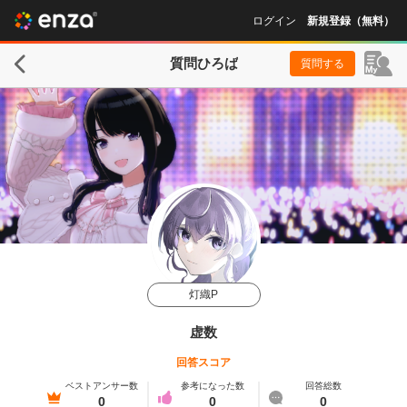
ログイン
新規登録（無料）
質問ひろば
質問する
灯織P
虚数
回答スコア
ベストアンサー数
参考になった数
回答総数
0
0
0