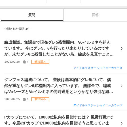
質問
回答
公開された質問
4
件
編成相談。無課金で現在グレ5残留圏内、Voイルミネを組ん
でいます。 今はグレ5、6を行ったり来たりしているのです
が、未だグレ6に残留したことがない為、編成を見直すことに
しました。 添付画像は所持している限定Vo、Viです。Daは弱
2026/02/26
1
解決済み
い為除外。 ほかに3凸UR羽那を持っています。 現在の編成は
アイドルマスター シャイニーカラーズ
以下の通り。 Ce→キャスコレ灯織 Le→ loading雛菜
Vo→UR羽那 Da→トワコレめぐる Vi→あなたといただきます
グレフェス編成について。 普段は基本的にグレ5にいて、偶
真乃 ①所持しているカードで、おすすめのフェス編成はある
然が重なりグレ6昇格圏内に入っています。 無課金で、編成
か？(Voコメ、Viストにも興味があります) ②サポートをどの
はVoシーズとVoイルミネの同時運用というかなり強引な組み
ように組めばいいか？ 以上2点をお聞きしたいです。 よろし
方になっています。CeはSTEP産、思い出4です。 現在の編成
2023/09/25
1
解決済み
くお願いします。
Ce→【ひとりじゃない夜のこと】灯織 Vo→【DIVA】美琴
アイドルマスター シャイニーカラーズ
Le→【↓ろウTea】にちか Da→【シュカのまにまに】めぐる
Vi→【ひとつ、はたたく】真乃 ノウハウはある程度掘り進め
Pカップについて。10000位以内を目指すには？ 風野灯織Pで
ており、基本的なものはだいたい濃縮まで終わっています。
す。今度のPカップで10000位以内を目指そうと思っていま