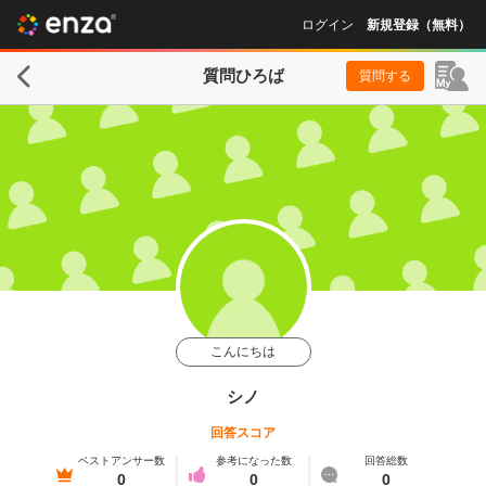
ログイン
新規登録（無料）
質問ひろば
質問する
こんにちは
シノ
回答スコア
ベストアンサー数
参考になった数
回答総数
0
0
0