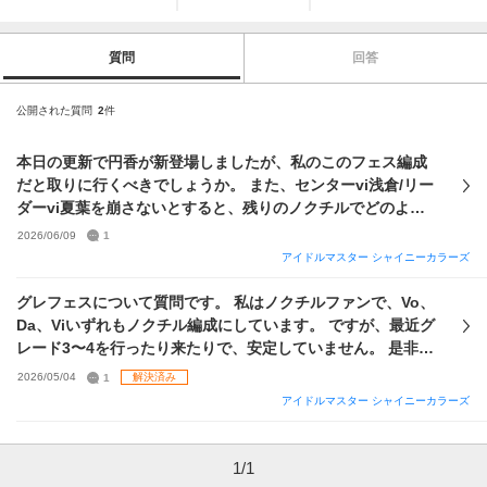
質問
回答
公開された質問
2
件
本日の更新で円香が新登場しましたが、私のこのフェス編成
だと取りに行くべきでしょうか。 また、センターvi浅倉/リー
ダーvi夏葉を崩さないとすると、残りのノクチルでどのよう
に組むのが最善てしょうか。 補足：現在のジュエルは14.4万
2026/06/09
1
程 S-SSRはVoDaViそれぞれ強い（と思われる）ものを2〜3
アイドルマスター シャイニーカラーズ
体保持 ノクチルの主な完凸SSRはリュピナス円香、ひなま
つり雛菜
グレフェスについて質問です。 私はノクチルファンで、Vo、
Da、Viいずれもノクチル編成にしています。 ですが、最近グ
レード3〜4を行ったり来たりで、安定していません。 是非と
もグレード4に安定、最終的にはそれ以上を目指すために、自
2026/05/04
1
解決済み
分の手持ちの中でVo、Da、Viノクチルを組むならこうする、
アイドルマスター シャイニーカラーズ
といったアドバイスを頂けたらな、と思います。 また、育成
するときのサポートSSRの編成・おすすめの未所持ノクチル
P-SSRについてもアドバイスを頂きたいです。 よろしくお願
1
/
1
いします。