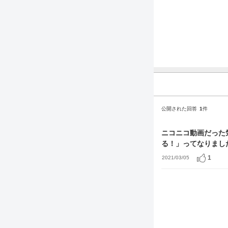
公開された回答
1
件
ニコニコ動画だった
る！」ってなりまし
1
2021/03/05