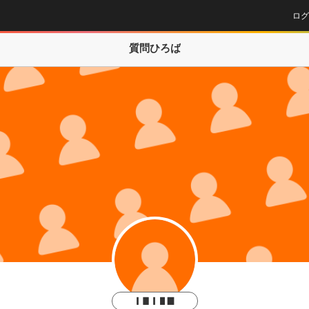
ログ
質問ひろば
▎▊▎▋▉