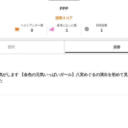
ΡРP
回答スコア
ベストアンサー数
参考になった数
回答総数
0
1
1
質問
回答
気がします 【金色の元気いっぱいガール】八宮めぐるの演出を初めて
た