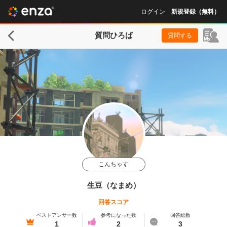
ログイン
新規登録（無料）
質問ひろば
質問する
こんちゃす
生豆（なまめ）
回答スコア
ベストアンサー数
参考になった数
回答総数
1
2
3