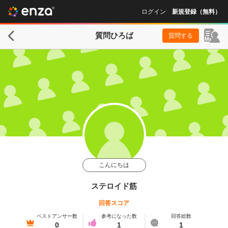
ログイン
新規登録（無料）
質問ひろば
質問する
こんにちは
ステロイド筋
回答スコア
ベストアンサー数
参考になった数
回答総数
0
1
1