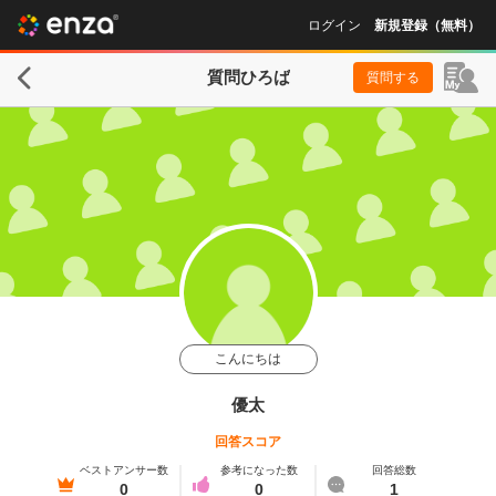
ログイン
新規登録（無料）
質問ひろば
質問する
こんにちは
優太
回答スコア
ベストアンサー数
参考になった数
回答総数
0
0
1