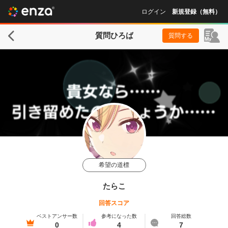
ログイン
新規登録（無料）
質問ひろば
質問する
希望の道標
たらこ
回答スコア
ベストアンサー数
参考になった数
回答総数
0
4
7