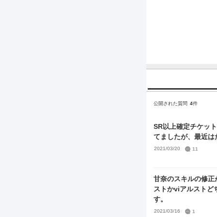
公開された質問
4
件
SR以上確定チケッ
てましたが、最近は
2021/03/20
11
甘奈のスキルの修正
ストかviアルスト
す。
2021/03/16
1