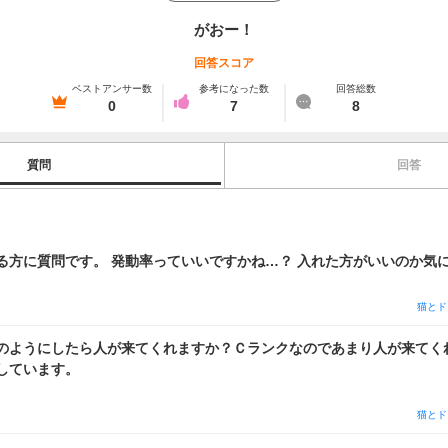
がおー！
回答スコア
ベストアンサー数
参考になった数
回答総数
0
7
8
質問
回答
魔女の戯れを持ってる方に質問です。 発動率っていいですかね…？
猫とド
のようにしたら人が来てくれますか？Ｃランクなのであまり人が来てく
しています。
猫とド