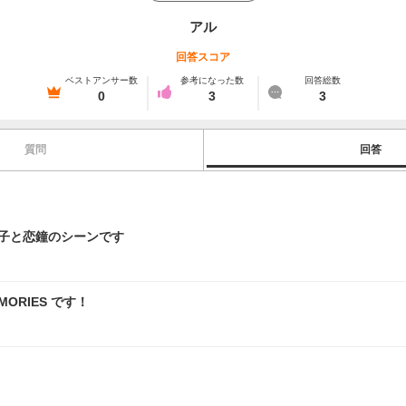
アル
回答スコア
ベストアンサー数
参考になった数
回答総数
0
3
3
質問
回答
霧子と恋鐘のシーンです
EMORIES です！