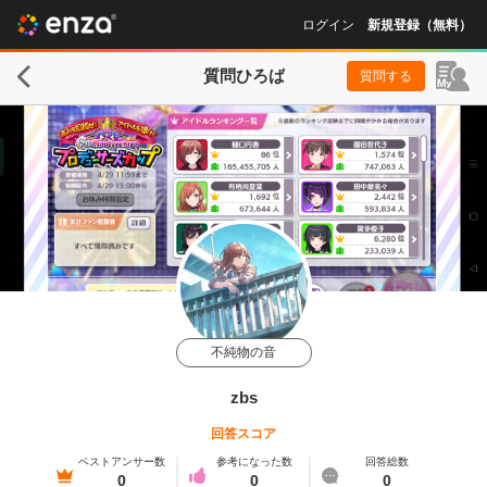
ログイン
新規登録（無料）
質問ひろば
質問する
不純物の音
zbs
回答スコア
ベストアンサー数
参考になった数
回答総数
0
0
0