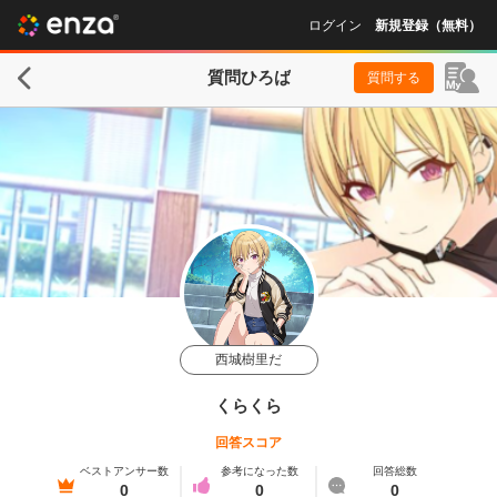
ログイン
新規登録（無料）
質問ひろば
質問する
西城樹里だ
くらくら
回答スコア
ベストアンサー数
参考になった数
回答総数
0
0
0