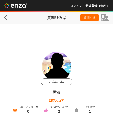
ログイン
新規登録（無料）
質問ひろば
質問する
こんにちは
黒波
回答スコア
ベストアンサー数
参考になった数
回答総数
0
2
1