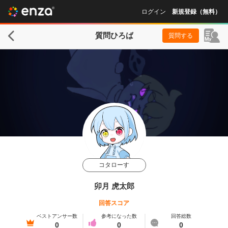
ログイン
新規登録（無料）
質問ひろば
質問する
コタローす
卯月 虎太郎
回答スコア
ベストアンサー数
参考になった数
回答総数
0
0
0