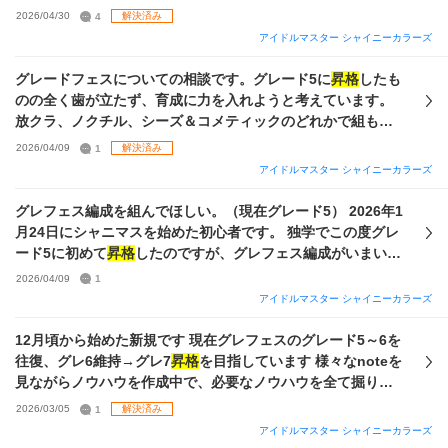
この中でおすすめの編成を教えて頂きたいです。 参考までに
2026/04/30
4
解決済み
現状のフェスユニットと手持ちのP-SSRとS-SSRすべての一
アイドルマスター シャイニーカラーズ
覧画像を添付します。 また、現在販売しているグレフェスパ
ッケージを購入してみたいと考えているのですが、どちらの
グレードフェスについての相談です。グレード5に
昇格
したも
パッケージを購入したほうが良いのでしょうか？ 重ねて申し
のの全く歯が立たず、育成に力を入れようと考えています。
訳ないのですが、グレフェスで得点源をvisualのみやvocalの
放クラ、ノクチル、シーズ＆コメティックのどれかで組もう
みといった特化型でも良いのでしょうか？ 前回のキャスコレ
と思っていますが、(サポカ含め)どういった編成がいいのでし
2026/04/09
1
解決済み
の夏葉と透を軸にしたときにvisualでしか点数が伸びず星を
ょうか？(ノクチルで組む場合は今販売中のグレフェスパッケ
アイドルマスター シャイニーカラーズ
取り切れないことが多々あったため、そちらも教えて頂けた
ージを購入しようと考えています) また、ノウハウ本作成は漠
らありがたいです。 ご回答いただければ幸いです。 (こうい
然とですがやり方を把握しているので、say "Halo"でのフェ
グレフェス編成を組んでほしい。（現在グレード5） 2026年1
った質問を初めてしたため、写真が見づらいかもしれませ
スアイドル育成について手順を教えていただければ嬉しいで
月24日にシャニマスを始めた初心者です。 独学でこの度グレ
ん。申し訳ないです。)
す。 参考までに手持ちの放クラ、シーズ、コメティックのP-
ード5に初めて
昇格
したのですが、グレフェス編成がいまいち
SSRとS-SSRすべての一覧画像を添付します。 ご回答いただ
分かっておらず、編成を組んでいただきたいです。 ☆グレフ
2026/04/09
1
ければ幸いです。
ェス編成（Ce、Le等位置込み）を組んでほしい。 ☆上記で
アイドルマスター シャイニーカラーズ
組んだ編成をSay Haloで育成する上でのサポカ編成を組んで
ほしい。 ☆編成の位置によって何特化で育成するべきか教え
12月頃から始めた新規です 現在グレフェスのグレード5～6を
てほしい。（DaカードだがVoに置く場合はDa特化 or Vo特化
往復、グレ6維持→グレ7
昇格
を目指しています 様々なnoteを
どちらで育成するべきかなど。） また、編成を組む上で私が
見ながらノウハウを作成中で、必要なノウハウを全て掘り終
悩んだ点を以下に記載するので、余裕があったら教えて頂き
わり次第育成に移る予定です 手持ちから最適な編成を組む知
2026/03/05
1
解決済み
たいです。 ①流行ごとに編成を変えるべきなのか。 ②逆に流
識が無い為、教えて頂きたく思います 現状は3枚目の編成
アイドルマスター シャイニーカラーズ
行問わず戦える編成があるのか。 ③AllやExcellentスキルの
で、特に脇やLeの選出が分かっていません SSRサポート特訓