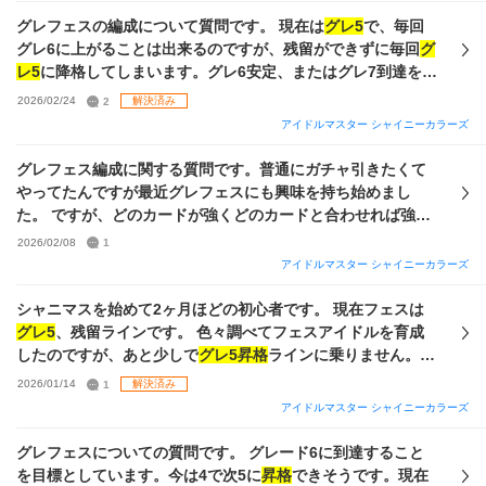
アイドルは使えるのか。 ④1つの属性特化ではなく、Voには
のはづき2枚所持しています 入れるべき所があれば入れます
グレフェスの編成について質問です。 現在は
グレ5
で、毎回
Vo、DaにはDaなどの混合編成は使えるのか。 ⑤リンクアピ
よろしくお願いします
グレ6に上がることは出来るのですが、残留ができずに毎回
グ
ールのメンバーを育成でスキル変更できることはわかった
レ5
に降格してしまいます。グレ6安定、またはグレ7到達を目
が、どの程度ユニットメンバーを揃えて編成した方がいいの
指しています。 手持ちが以下の通りなのですが、目標達成す
2026/02/24
2
解決済み
か。（ユニットメンバーボーナスが加算されたり、Plusアピ
るにはどのような編成がおすすめでしようか？ ユニット問わ
アイドルマスター シャイニーカラーズ
ールなどは変えられない？などがある思うので） また、 ☆現
ず、手持ちでできる一番強い編成を考えています。pssrはづ
手持ちでPはづきさん、Sはづきさんのおすすめの使い道があ
きさんは3枚持っています。 また、育成でノウハウを集めた
グレフェス編成に関する質問です。普通にガチャ引きたくて
ったら知りたい。（取っておくべきという意見でも大丈夫で
り、厳選したりはしていないのですが、グレ6残留、グレ7
昇
やってたんですが最近グレフェスにも興味を持ち始めまし
す。） ☆手持ちを加味して、今後引くのにおすすめのガチャ
格
を目指すとなるとノウハウ厳選は必須ですか？ 現在はVoコ
た。 ですが、どのカードが強くどのカードと合わせれば強い
（ユニット、メンバー、属性など）があれば知りたい。 以下
メティックを使っています。 今の編成はこれです。 sayhalo
かなどの編成がわからない現状です。そこで質問です。 この
手持ちから編成に使えそう（？）なカードとしては、 PSSR
2026/02/08
1
ではall2000↑育成は安定してます。
手持ちだとどのユニットが強く、どのカードを編成したらい
パラコレ：羽那1凸 トワコレ：樹里、凛世、あさひ、冬優
アイドルマスター シャイニーカラーズ
いでしょうか。目標はグレ6、7くらいです！5から難易度が上
子、甜花、透 キャスコレ：智代子、小糸 マイコレ：甘奈、
がると聞いたことがあるので5から6には行ける編成がいいで
シャニマスを始めて2ヶ月ほどの初心者です。 現在フェスは
透、にちか 限定：無凸〜1凸各種 恒常：果穂4凸、羽那3凸
す。Vo,Da,Viの3極すべて教えてください。ユニットは違って
グレ5
、残留ラインです。 色々調べてフェスアイドルを育成
SSSR トワコレ：円香1凸、ルカ1凸、めぐる、摩美々、果
も大丈夫です。 また、育成の時のサポート編成もよくわから
したのですが、あと少しで
グレ5昇格
ラインに乗りません。
穂、千雪、にちか 期間限定：灯織4凸、無凸〜1凸各種 恒常：
ないので、サポートアイドルはこのように編成してどういう
現在私が所持しているカードで、Da.Vi.Leに適正の高いアイ
霧子4凸、愛依4凸、小糸4凸 です。見当違いでしたら申し訳
2026/01/14
1
解決済み
ふうにして育成するといいよなど教えてください。 質問が多
ドルを育成するにはどのような編成をすべきでしょうか？ ま
ありません。 初心者で常識などがまだわかっていない部分が
アイドルマスター シャイニーカラーズ
くてごめんなさい。どなたかよろしくお願いします！あと他
た、個人的に好きなユニットで揃えたいため、 ・シーズ ・コ
あり、言葉足らずかもしれませんが、よろしくお願いいたし
に
昇格
するためのアドバイスやコツなどあったら教えてくだ
メティック のアイドル育成のための編成方法もあれば嬉しい
ます。
グレフェスについての質問です。 グレード6に到達すること
さい！
です。 ご助言いただけますと幸いです。 画像1→現在のフェ
を目標としています。今は4で次5に
昇格
できそうです。現在