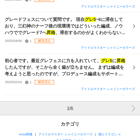
Le【杜野凛世の印象派】杜野凛世(4凸) Vo 【roundly】緋田
えて頂いた編成と育成方法を行った場合、目標であるグレー
アイドルマスター シャイニーカラーズ
美琴（4凸） Ce 【はるかなる】櫻木真乃(無凸) Da 【洸】風
ド5在留は達成出来る見込みがあるのかも教えていただきたい
野灯織（2凸） Vi 【たまゆらフレーミング】八宮めぐる（無
です。もちろん正確にわかることではないと思いますが、大
グレードフェスについて質問です。 現在
グレ5
~6に滞在して
凸） 【283プロの日常】七草はづきを4凸にしてイルミネとシ
体の感覚でもいいので教えていただけると嬉しいです。 長々
おり、三幻神のナーフ後の現環境ではどういった編成、ノウ
ーズの100パーセントバフを軸にする構成にしようと考えてい
と失礼しました。回答何卒よろしくお願いします。
ハウででグレード7へ
昇格
、滞在するのかがよくわからない状
ます。リーダーの凛世をにちかに変える。 手持ちの限定サポ
態にあります パラコレを編成してCAで加点などぼんやりとし
2025/04/06
1
解決済み
ートも貼っておくのでこっちの方が凸におすすめなどあった
か理解出来ていません アンティーカを編成して臨みたいと考
アイドルマスター シャイニーカラーズ
ら回答お願いします。
えているのですが、自分の所持で組めそうな編成、そしてグ
レフェスでの立ち回りをご教授願います ・パラきりは3凸ま
初心者です。最近グレフェスに力を入れていて、
グレ5
に
昇格
で可能です ・パラはづき0、トワはづきP・Sどちらか1枚、
したんですが、そこから全く歯が立ちません。 まずは編成を
SSRはづきP・Sともに12枚程度使用できます ・シャニアニ特
考えようと思ったのですが、プロデュース編成もサポート編
典セレチケが余っているので、2022年以前にでたPSSRは二
成もどうすれば良いのかよく分かりません。 はづきさんは
2025/02/24
1
解決済み
枚完凸できます ・恒常サポカについては、年内に出た物以外
P、Sともに3、4枚持ってます。 アンティーカ推しなので、で
アイドルマスター シャイニーカラーズ
は所持している状態です ・シャイニーパス未加入です。パッ
きればそれを入れてフェスユニット組みたいなぁと思ってい
シブで思い出加速が補え無さそうであれば購入も検討してい
ます。
ます
1
/
6
カテゴリ
enza関連
アイドルマスター シャイニーカラーズ
猫とドラゴン ⚔