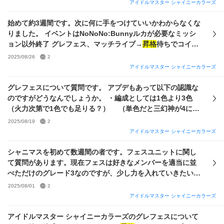
アイドルマスター シャイニーカラーズ
デル総合能力強化演習トワコレ加速 です。
て同じように
グレ5
～6を目標にしたいと思っています。 Pア
イドルで使えそうなのは、甘奈→すれ違いシアター、甜花→
始めて約3週間です。次に何に手をつけていいかわからなくな
甜ining Room、バスタイムの気分で、千雪→切り裂いて・
りました。 イベントはNoNoNo:Bunnyルカが必要なミッシ
茨、となります（いずれも完凸）。 Sアイドルは画像を参照
ョン以外終了 グレフェス、マッチライブ→
昇格
待ちでコイン
してください。 Daアルストの立ち位置はどんな感じでしょう
集めと施設上げ中 True回収→ スタミナ消費でtrueを回収して
2025/08/26
2
か？（
グレ5
、6到達なら問題ありませんか？） GRADと
いたら読む時間が長すぎて睡眠時間をゼロにする必要が出て
アイドルマスター シャイニーカラーズ
STEPでノウハウ圧縮→本育成、というよりも効率のいい育成
くるためきびしい だいたいどのカードもWINGなら無理やり
はありますか？ 集めておくべきカード（恒常ガチャ、チケッ
Vo特化でゴリ押しできてしまううえ、必須らしい基礎能力
グレフェスについて質問です。 アプデもあって以下の認識な
トによる交換など）はありますか？
3%UP(WING)はLv.5を掘って剥がしまで終えてしまった ここ
のですがどうなんでしょうか。 ・編成としては1色より3色
から何を目標にしながらプロデュースを進めればいいでしょ
（火力次第で1色でも足りる？） （単色だと三幻神が4にア
うか？もうひたすらデスクを埋める作業になるのでしょう
ビになる？） ・単札より全体札優先 （2.5倍全体よりは5倍
2025/08/19
2
か？ 今は本を作るためにスロスタ、スタダ、アピールアップ
単？） ・有利特化編成でないと残留、
昇格
は厳しい？ Ce本
アイドルマスター シャイニーカラーズ
思い出高、同上思い出低を体力ゼロで無理やり周回していま
ほど作ってViストレイで回してたのですが、アプデ後の5残留
す。 それ以前にそもそもこれやれ！ということがあれば教え
が厳しくなって、改めて育成し直そうと考えており、参考意
シャニマスを初めて数週間の者です。フェスユニットに関し
て欲しいです。シャニマスの要素が多すぎて何か見逃してそ
見を伺いたいです。 一応目標は、6まで上がれたらいいなと
て質問があります。現在フェスは好きなメンバーを適当に並
うなのも不安です。 一応サポートの現状を貼っておきます、
思っています。 ちなみに、3人ユニットで編成したとき、残
べただけのグレード3なのですが、少し力を入れていきたいな
歌姫周回、オールラウンダーやロマンチストみたいな難しい
り2枠はどのアイドルを入れるのがおすすめでしょうか？ 思
と思い質問させて頂きました。目標はいけるところまで狙い
2025/08/01
2
アビリティの周回は私の実力ではできませんでした。もし可
い出加速とかですかね？
たいですが、基本的には無課金で続けるつもりのため、グレ
アイドルマスター シャイニーカラーズ
能性があるならそちらもやりたいと思っています。 自分だっ
ード5在留、無理ならグレード4在留くらいが現実的なのかな
たらこれを進める！とか、これはやってんの？とかを教えて
と思っています。具体的な質問内容としては、編成と育成方
アイドルマスター シャイニーカラーズのグレフェスについて
欲しいです。