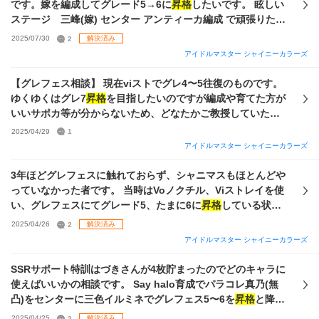
法について教えて頂きたいです。 まず編成に関しましては、
です。嫁を編成してグレード5→6に
昇格
したいです。 眩しい
自分の手持ちのアイドルの中でおすすめの編成を教えて頂き
ステージ 三峰(嫁) センター アンティーカ編成 で頑張りたい
たいです。ネットで調べたところ同じユニットのメンバーで
です。 オススメのアンティーカVi(?) Pアイドルや手持ちのS
2025/07/30
2
解決済み
固めた方がいいとのことですが、私は1番好きなメンバーは透
アイドルで優先的に限凸させるべき娘や1枚目を入手するべき
アイドルマスター シャイニーカラーズ
で1番好きなユニットはストレイなので、編成の優先順位とし
娘を教えていただけませんでしょうか。 グレフェスの点数は
ましては、 1.透Ceのノクチル編成 2.ストレイ編成(Ceは誰で
噛み合えば1位も取れるのですが、108,000点がどうしても越
【グレフェス相談】 現在viストでグレ4〜5往復のものです。
も可) 3.その他の編成 でお願いしたいです。この優先順位は
えられないです…。 育成は全てsayhalo産で3ステ2,000以上
ゆくゆくはグレ7
昇格
を目指したいのですが編成や育てた方が
絶対ではなく、透Ceやストレイの編成よりも他の編成の方が
にして、各種sayhaloのアビリティをつけています。 アンテ
いいサポカ等が分からないため、どなたかご教授していただ
強い場合はその編成を優先していただいて大丈夫です。そこ
ィーカ以外にすればグレード6は踏めそうではあるのですが、
けないでしょうか。 可能でしたらviストで組みたいと考えて
2025/04/29
1
まで大差ない場合は優先順位通りだと大変ありがたいです。
どうしても嫁で進めたいです。よろしくお願いします🙇 古の
おりますが、不可の場合別ユニットでも問題ございません。
アイドルマスター シャイニーカラーズ
また、写真にあるメンバー以外に、「水着Pアイドル特別セレ
オタクなので推しを嫁と呼び方をお許しください。
よろしくお願いいたします。 ▽はづき枚数▽ ・Pはづき×3 ・
クションチケット」をまだ使用していないため、必要であれ
Sはづき×7
3年ほどグレフェスに触れておらず、シャニマスもほとんどや
ばそこにあるメンバーも編成可能です。はづきさんは持って
っていなかった者です。 当時はVoノクチル、Viストレイを使
いません。 次に育成方法に関しましては、どのようなサポー
い、グレフェスにてグレード5、たまに6に
昇格
している状態
トアイドルの編成でどのように育成手順を踏んでいけばいい
でした。 3年前と現在で環境が変わっていることは重々承知
2025/04/26
2
解決済み
のか教えて頂きたいです。調べたところsayHaloで育成する
していますが、現在の手持ちで以前と同じようにグレード5～
のが1番よいとのことですが、どのような編成でどのように進
アイドルマスター シャイニーカラーズ
6に到達・維持することは可能なのでしょうか。 私のシャニ
めていけばいいのか、フェスのポジションごとにどのように
マス知識としては、STEP実装あたりから記憶がおぼろげにな
SSRサポート特訓はづきさんが4枚貯まったのでどのキャラに
メンバーの育成手順を変えていく必要があるのかなどまだ少
っている状態です。 分かりづらい説明で申し訳ございません
使えばいいかの相談です。 Say halo育成でパラコレ真乃(無
し理解が不十分な点があるため、何か育成チャートのような
が、ご回答いただけますと幸いです。
凸)をセンターに三色イルミネでグレフェス5〜6を
昇格
と降格
ものがあれば教えて頂けると大変助かります。 また、グレフ
を繰り返しています。写真1枚目が編成パーティーです。
ェスの
昇格
難易度がまだあまりよくわかっていないので、教
2025/04/25
2
解決済み