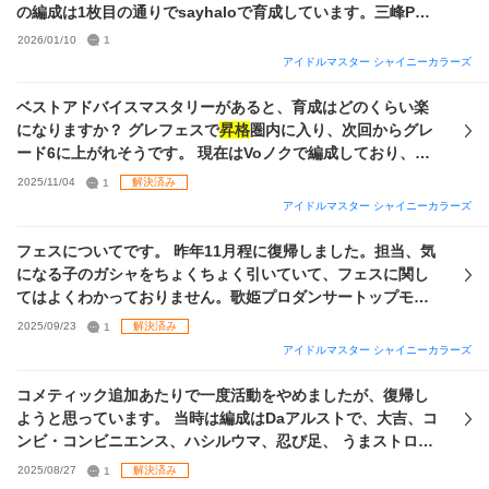
スユニット 2〜3→所持UR、SSR
の編成は1枚目の通りでsayhaloで育成しています。三峰Pの
ためアンティーカ編成で挑戦したいです。そこで下記の3つに
2026/01/10
1
ついて教えていただきたいです！ ①ノウハウ厳選（？）はど
アイドルマスター シャイニーカラーズ
うするべきか ②持っている中でおすすめの編成、サポカ ③は
づきさんを使うべきカード よろしくお願いします^. ̫ .^
ベストアドバイスマスタリーがあると、育成はどのくらい楽
になりますか？ グレフェスで
昇格
圏内に入り、次回からグレ
ード6に上がれそうです。 現在はVoノクで編成しており、グ
レード7を目指したいと考えています。 ただ、始めてから5ヶ
2025/11/04
1
解決済み
月ほどしか経っておらず、サポートがかなり弱めでセイハロ
アイドルマスター シャイニーカラーズ
では2総合が精一杯という状況です。 サポカが弱いため上限
をあまり上げられず、基礎3％と6％に加えて、すり抜けで手
フェスについてです。 昨年11月程に復帰しました。担当、気
に入れたトワコレの基礎3％を入れて、なんとかトップモデル
になる子のガシャをちょくちょく引いていて、フェスに関し
やプロダンサーを発動できる状態です。 そのため引きたい気
てはよくわかっておりません。歌姫プロダンサートップモデ
持ちもあるのですが、Viなのでパッシブなどを活かしづらい
ル下方修正前に作った放クラでグレ7タッチ、現在は
グレ5
で
2025/09/23
1
解決済み
こと、そして今後のノクチルの限定はなるべく引きたいとい
昇格
とグレ6で降格を繰り返しています。 グレ6可能ならグレ
アイドルマスター シャイニーカラーズ
う気持ちもあり迷っています。 今回パラコレのはづきさんを
7残留できるようになりたいのですがどのような編成がいいの
引いておくべきか、それとも地道にVoノクのサポカが出るの
でしょうか。 特訓はづきさんはp8s5、虹ピース160でどちら
コメティック追加あたりで一度活動をやめましたが、復帰し
を待つべきか、どちらがおすすめでしょうか？ また、はづき
も100要求、はづきさんシールが240枚でどちらも交換に150
ようと思っています。 当時は編成はDaアルストで、大吉、コ
さんを引く場合は、完凸でないと効果は薄いですか？
要求の段階です。trueジュエルは天井2回分ほどあります。
ンビ・コンビニエンス、ハシルウマ、忍び足、 うまストロメ
現在の編成のノウハウは 適正〇◎オルラン〇◎スロスタスタ
リア、 そらカラフル、で育成し、
グレ5
残留、たまにグレ6に
2025/08/27
1
解決済み
ダ思い出高低アイドル延長延長＋歌姫プロダンサートップモ
昇格
、という感じで遊んでいました。 とりあえずの目標とし