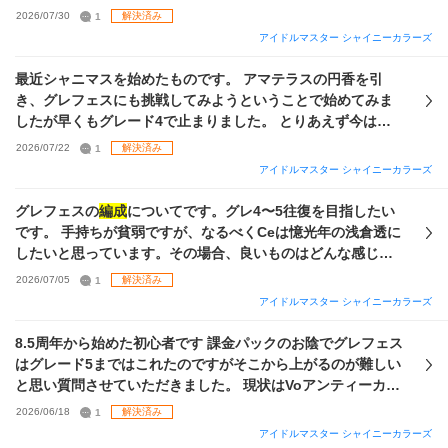
ッチできたらいいな、くらいで考えています。 ガチャ何を引
2026/07/30
1
解決済み
けばいいかわからなかったので今のガチャで出てるURの浅倉
アイドルマスター シャイニーカラーズ
と甘奈、トワコレはづきさんは一応完凸させました 全然最近
のカードが足りないと思うんですが、おすすめの
編成
や、育
最近シャニマスを始めたものです。 アマテラスの円香を引
成方法、今後優先して確保・育成したほうがいいサポートカ
き、グレフェスにも挑戦してみようということで始めてみま
ードがあれば教えていただけると嬉しいです😭 課金が必要な
したが早くもグレード4で止まりました。 とりあえず今はた
ら今回発売されたセレチケでおすすめがあれば買おうと思い
だ数値を適当に盛ってセンターを円香、
ノクチル
の3人を
2026/07/22
1
解決済み
ます もし性能的に上記のパックより強い
編成
があるならそち
vo,da,viをそれぞれ盛ってその場所において、リーダーは育
アイドルマスター シャイニーカラーズ
らも教えて頂けたら幸いです😭 よろしくお願いします！
成した中で総アピールが一番多い子をとりあえず置いていま
す。 各ポジションの育成の仕方や取ったほうがいいスキルな
グレフェスの
編成
についてです。グレ4〜5往復を目指したい
どを全く知らないので教えて欲しいです。 またグレフェス自
です。 手持ちが貧弱ですが、なるべくCeは憶光年の浅倉透に
体の立ち回りも分からないので教えて欲しいです。 今の自分
したいと思っています。その場合、良いものはどんな感じで
の手持ちでもっとつよい
編成
があったら教えて欲しいです。
しょうか？また、手持ちのsSSRで使えそうなものはあります
2026/07/05
1
解決済み
か？ はづきさんには余裕がありますが、なるべく
ノクチル
以
アイドルマスター シャイニーカラーズ
外は使いたくないなと思っています また、これからガチャに
強いDaのsSSRやpSSRが出てきたら引くべきでしょうか？
8.5周年から始めた初心者です 課金パックのお陰でグレフェス
はグレード5まではこれたのですがそこから上がるのが難しい
と思い質問させていただきました。 現状はVoアンティーカ
Da放クラVi
ノクチル
の 課金パックの
編成
でやっているのです
2026/06/18
1
解決済み
が 今後は担当のにちかが居るシーズを主力とした
編成
でやっ
アイドルマスター シャイニーカラーズ