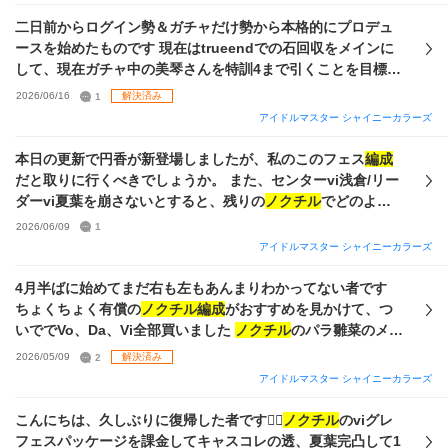
ていきたいと考えています。 そこで どういったサポートアイ
ドルを
編成
して育成したらいいのか またどのようなライブス
二日前からログイン勢＆ガチャだけ勢から本格的にプロデュ
キルの踏み方をフェスでやればいいのかを参考まででいいの
ースを始めたものです 現在はtrueendでの石回収をメインに
で教えて頂きたいです。 画像はいま持っているカードになり
して、現在ガチャ中の美琴さんを特訓4まで引くことを目標に
ます（見ずらくてすみません💦） 課金はシーズが来た時に課
しています。円香は特訓4になるまで引きました。ガチャ知識
2026/06/16
1
解決済み
金して完凸ができれば目指そうと考えておりこの前の トワコ
がないのでとりあえず特訓4になるまで引く形になっていま
アイドルマスター シャイニーカラーズ
レにちかプレコレ美琴は完凸しました。 凸はづきさんはPア
す。 今後の方針は ・フェスを頑張ってやってみたい(現在
イドル3、Sアイドル3、トワコレP、S共に1、パラコレ1 で
sayhalo育成
編成
(SS25839)でグレード１) ・シーズと
ノクチ
本日の更新で円香が新登場しましたが、私のこのフェス
編成
す。 長々とすみません🙇‍♀️ぜひお力をお借りしたいです
ル
メンバーを中心に引きたい集めたい ・課金はパスの二種を
だと取りに行くべきでしょうか。 また、センターvi浅倉/リー
継続的に課金していく事を視野 の形です YouTubeで簡単な
ダーvi夏葉を崩さないとすると、残りの
ノクチル
でどのよう
trueend方法やsayHaloのキャラ育成方法に関しては知識を得
に組むのが最善てしょうか。 補足：現在のジュエルは14.4万
2026/06/09
1
ましたが、どのキャラが良い、重要については全く知識があ
程 S-SSRはVoDaViそれぞれ強い（と思われる）ものを2〜3
アイドルマスター シャイニーカラーズ
りません。 なので ・サポート
編成
のおすすめキャラ ・どう
体保持
ノクチル
の主な完凸SSRはリュピナス円香、ひなま
いったガチャを引いていくべきなのかのガチャ指針＆優先特
つり雛菜
4月半ばに始めてまだ右も左もあんまりわかってない者です
訓キャラ を教えていただけると嬉しいです。 宜しくお願い致
ちょくちょく有償の
ノクチル編成
がおすすめを見かけて、つ
します。 他者様の質問回答も見ながら学んでいこうと思って
いででVo、Da、Vi全部買いました
ノクチル
のパラ雛菜のメモ
います。 現在回収できる石数は55万3千程あります。 グレフ
ブが強いようなので、メモブセットを買うか、その他のガチ
2026/05/09
2
解決済み
ェスコインがなぜか68枚あります。 SRサポが掲載出来ませ
ャセットを買って色んなサポ等を増やすか悩んでいます セッ
アイドルマスター シャイニーカラーズ
んでした。
ト購入後の有償は使うならどれがおすすめですか？そのうち
有償追加するので貯めるは無しで
こんにちは、久しぶりに復帰した者です🙇‍♀️
ノクチル
のviグレ
フェスパッケージを課金してキャスコレの透、夏葉完凸して1