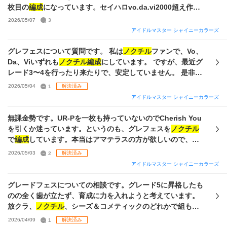
枚目の
編成
になっています。セイハロvo.da.vi2000超え作り
たいのですがどうやれば高ステに近づけますか？やり始めた
2026/05/07
3
ばっかりいまいちやくわからず、YouTubeとか調べてもわか
アイドルマスター シャイニーカラーズ
りやすいのが出てこなくて…頑張って三枚目のようなステー
タスが限界です汗 流れを教えていただけたら幸いです。 viの
グレフェスについて質問です。 私は
ノクチル
ファンで、Vo、
サポカは二枚目のようになってます、やはりパラコレはづき
Da、Viいずれも
ノクチル編成
にしています。 ですが、最近グ
完凸させたほうがいいでしょうか😖
レード3〜4を行ったり来たりで、安定していません。 是非と
もグレード4に安定、最終的にはそれ以上を目指すために、自
2026/05/04
1
解決済み
分の手持ちの中でVo、Da、Vi
ノクチル
を組むならこうする、
アイドルマスター シャイニーカラーズ
といったアドバイスを頂けたらな、と思います。 また、育成
するときのサポートSSRの
編成
・おすすめの未所持
ノクチル
無課金勢です。UR-Pを一枚も持っていないのでCherish You
P-SSRについてもアドバイスを頂きたいです。 よろしくお願
を引くか迷っています。というのも、グレフェスを
ノクチル
いします。
で
編成
しています。本当はアマテラスの方が欲しいので、悩
んでいます。無課金でジュエルが多くないので勇気が出ませ
2026/05/03
2
解決済み
ん。画像を載せますので参考にしていただけたら助かりま
アイドルマスター シャイニーカラーズ
す。ぜひ
編成
についてもアドバイスお願いします。
グレードフェスについての相談です。グレード5に昇格したも
のの全く歯が立たず、育成に力を入れようと考えています。
放クラ、
ノクチル
、シーズ＆コメティックのどれかで組もう
と思っていますが、(サポカ含め)どういった
編成
がいいのでし
2026/04/09
1
解決済み