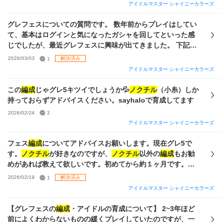
ょうか？(
ノクチル
で組む場合は今販売中のグレフェスパッケ
アイドルマスター シャイニーカラーズ
ージを購入しようと考えています) また、ノウハウ本作成は漠
然とですがやり方を把握しているので、say "Halo"でのフェ
グレフェスについての質問です。 数年前からプレイはしてい
スアイドル育成について手順を教えていただければ嬉しいで
て、基本はログインと気になったガシャを回してといった感
す。 参考までに手持ちの放クラ、シーズ、コメティックのP-
じでしたが、最近グレフェスに興味が出てきました。 下記の
SSRとS-SSRすべての一覧画像を添付します。 ご回答いただ
画像内でしたらどのような
編成
がおすすめでしょうか。 でき
2026/03/03
1
解決済み
ければ幸いです。
ればストレイか
ノクチル
で組みたいんですが、他のユニット
アイドルマスター シャイニーカラーズ
でも構いません。 アドバイスよろしくお願いいたします。
この
編成
じゃグレ5キツイでしょうか💦
ノクチル
（小糸）しか
持っておらずアドバイスください。sayhaloで育成してます
2026/02/24
2
アイドルマスター シャイニーカラーズ
フェス
編成
についてアドバイスお願いします。現在グレ5で
す。
ノクチル
が好きなのですが、
ノクチル
以外の
編成
もお勧
めがあれば教えて欲しいです。初めてから約１ヶ月です。サ
ポートのSSRが一部載せられませんでしたが、よろしくお願
2026/02/19
1
解決済み
いします
アイドルマスター シャイニーカラーズ
【グレフェスの
編成
・アイドルの育成について】 2~3年ほど
前によくわからないものの緩くプレイしていたのですが、一