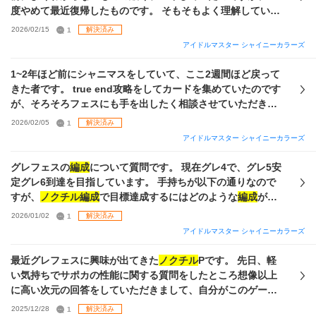
度やめて最近復帰したものです。 そもそもよく理解していな
い上に最近の環境も分からず、どうやってグレフェスで勝て
2026/02/15
1
解決済み
る
編成
を作ったらいいのかわからないため、もしお優しい方
アイドルマスター シャイニーカラーズ
がいらっしゃいましたらご教授いただきたいです。 1枚目・2
枚目上部 P-SSR所持 2枚目下部・3枚目 S-SSR所持 4枚
1~2年ほど前にシャニマスをしていて、ここ2週間ほど戻って
目 現在のグレフェス
編成
（調べながらsay halo周回にて作
きた者です。 true end攻略をしてカードを集めていたのです
ったフェスアイドルたちです） ※完全無課金のためこれ以上
が、そろそろフェスにも手を出したく相談させていただきま
凸をあげる予定は今のところありません True End報酬がまだ
した。 手持ちは画像参照なのですが、現状の手持ちで組めそ
2026/02/05
1
解決済み
全回収できていないのである程度のジュエルは溜められま
うな
編成
はありますでしょうか？ 一応推しは小糸と智代子な
アイドルマスター シャイニーカラーズ
す。 そもそもsay haloを周回するにあたってどの
編成
どのキ
ので、できればそこを軸にしてもらえると嬉しいです。（
ノ
ャラを組んだらいいのかがわからず困っています。 また現環
クチル
はPの手持ちが少なすぎるので難しいとは思っていま
グレフェスの
編成
について質問です。 現在グレ4で、グレ5安
境で使えるP-SSRキャラを所持しているのかもわからず八方
す） よろしくお願いします。
定グレ6到達を目指しています。 手持ちが以下の通りなので
ふさがりの状態です。なんとなくフェスキャラと推しである
すが、
ノクチル編成
で目標達成するにはどのような
編成
がお
円香ちゃん、
ノクチル
を優先的に使っていますが…。 素人質
すすめでしようか？
ノクチル
で難しそうなら他のユニットで
2026/01/02
1
解決済み
問で返答者様に丸投げする形となり申し訳ございません。 も
もなにかオススメがあれば教えて頂きたいです。 通常はづき
しお時間ある方いらっしゃいましたらお力添えいただけます
アイドルマスター シャイニーカラーズ
さんは数枚あるので特訓可能です。セレチケもあります。
と幸いです🙇🏻‍♀️
最近グレフェスに興味が出てきた
ノクチル
Pです。 先日、軽
い気持ちでサポカの性能に関する質問をしたところ想像以上
に高い次元の回答をしていただきまして、自分がこのゲーム
をいかに知らないかを思い知らされてしまいました。 つきま
2025/12/28
1
解決済み