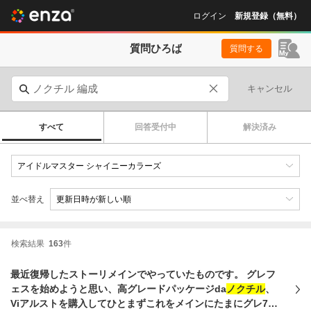
ログイン
新規登録（無料）
質問ひろば
質問する
キャンセル
すべて
回答受付中
解決済み
並べ替え
検索結果
163
件
最近復帰したストーリメインでやっていたものです。 グレフ
ェスを始めようと思い、高グレードパッケージda
ノクチル
、
Viアルストを購入してひとまずこれをメインにたまにグレ7タ