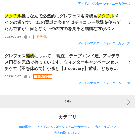
しては、以下に私が持つカードを載せましたので、おすすめ
アイドルマスター シャイニーカラーズ
の
編成
を教えてはもらえませんでしょうか。可能でしたら選
んだ理由や育成の仕方や立ち回り方なども教えていただきた
ノクチル
推しなんで必然的にグレフェスも育成も
ノクチル
メ
いです。 ちなみにはづきさんはそれぞれ6枚まで使用可能で
インの者です。 Daの育成に今まではチョコレー党透を使って
す。 何卒よろしくお願いします。
たんですが、何となく上位の方のを見ると結構な方がバレン
タイン透を採用してて、はづきさんを使うべきなのか悩んで
2025/12/26
1
解決済み
います。 今まで特に何も考えず、
編成
やらスキルやら何も分
アイドルマスター シャイニーカラーズ
からず雰囲気でやってきたんですが、そんなに強いんです
か？ちなみにチョコレー党は４凸してます。
グレフェス
編成
について 現在、テープエンド透、アマテラ
ス円香を完凸で持っています。ウィンターキャンペーンセレ
チケで【羽を休めて】小糸と【d!scovery】雛菜、どちらも
現在未所持の場合、交換のおすすめはどちらでしょうか。
2025/12/07
1
解決済み
またその場合のDa
ノクチル
のサポート
編成
と残り1人のおす
アイドルマスター シャイニーカラーズ
すめなどいますでしょうか。 Pはづきさんが2枚、Sはづき
さんが4枚あります。所持サポートと現在のDa
ノクチル編成
は以下の画像の通りです。アドバイスよろしくお願いいたし
1
/
9
ます。
カテゴリ
enza関連
アイドルマスター シャイニーカラーズ
猫とドラゴン ⚔
大人の協力バトル⚔