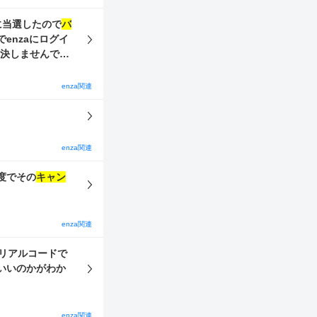
に当選したので
バ
enzaにログイ
解決しませんでし
enza関連
enza関連
度でその
キャン
enza関連
リアルコードで
いいのかがわか
enza関連