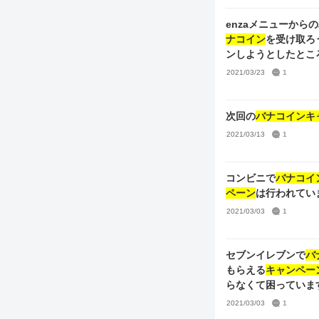
enzaメニューから
ナコイン
を受け取ろ
ンしようとしたとこ
た。有識者の方がい
2021/03/23
1
次回の
バナコインキ
2021/03/13
1
コンビニで
バナコイ
ペーン
は行われてい
2021/03/03
1
セブンイレブンで
バ
もらえる
キャンペー
らなくて困っていま
2021/03/03
1