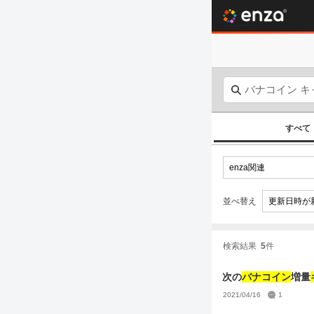
すべて
並べ替え
検索結果
5
件
次の
バナコイン
増量
2021/04/16
1