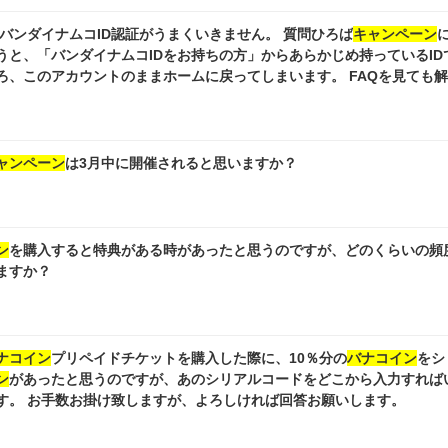
のバンダイナムコID認証がうまくいきません。 質問ひろば
キャンペーン
うと、「バンダイナムコIDをお持ちの方」からあらかじめ持っているIDで
ろ、このアカウントのままホームに戻ってしまいます。 FAQを見ても
れば教えてください；；；
ャンペーン
は3月中に開催されると思いますか？
ン
を購入すると特典がある時があったと思うのですが、どのくらいの頻
ますか？
ナコイン
プリペイドチケットを購入した際に、10％分の
バナコイン
をシ
ン
があったと思うのですが、あのシリアルコードをどこから入力すれば
す。 お手数お掛け致しますが、よろしければ回答お願いします。