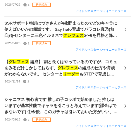
だ数値を適当に盛ってセンターを円香、ノクチルの3人を
2026/07/22
1
解決済み
vo,da,viをそれぞれ盛ってその場所において、
リーダー
は育
アイドルマスター シャイニーカラーズ
成した中で総アピールが一番多い子をとりあえず置いていま
す。 各ポジションの育成の仕方や取ったほうがいいスキルな
SSRサポート特訓はづきさんが4枚貯まったのでどのキャラに
どを全く知らないので教えて欲しいです。 また
グレフェス
自
使えばいいかの相談です。 Say halo育成でパラコレ真乃(無
体の立ち回りも分からないので教えて欲しいです。 今の自分
凸)をセンターに三色イルミネで
グレフェス
5〜6を昇格と降格
の手持ちでもっとつよい編成があったら教えて欲しいです。
を繰り返しています。写真1枚目が編成パーティーです。
2025/04/25
2
解決済み
Le【杜野凛世の印象派】杜野凛世(4凸) Vo 【roundly】緋田
アイドルマスター シャイニーカラーズ
美琴（4凸） Ce 【はるかなる】櫻木真乃(無凸) Da 【洸】風
野灯織（2凸） Vi 【たまゆらフレーミング】八宮めぐる（無
【
グレフェス
編成】 割と長くはやっているのですが、コミュ
凸） 【283プロの日常】七草はづきを4凸にしてイルミネとシ
をみるだけしかしておらず、
グレフェス
の編成の仕方や育成
ーズの100パーセントバフを軸にする構成にしようと考えてい
がわからないです。 センターと
リーダー
もSTEPで育成した
ます。
リーダー
の凛世をにちかに変える。 手持ちの限定サポ
やつなのですが、どちらもファン感謝祭かグラッドで育成し
2024/11/24
1
ートも貼っておくのでこっちの方が凸におすすめなどあった
た方がいいのでしょうか、、？ あとどのキャラをセンターに
アイドルマスター シャイニーカラーズ
ら回答お願いします。
配置するのがいいとかもよくわからず。。 あんまりPSSRの
限定も凸もないので、これじゃ強い編成作れないでしょう
シャニマス 初心者です 推しの子コラボで始めました 推しは
か？ アルスト好きなので、ハッピーアイスクリーム千雪と好
いますが基本性能でキャラを引こうと考えています(課金はで
きなものはなんですか甜花はセレチケでとったのですが無凸
きないです) ①今後、このガチャは引いておいた方がいい、な
です。
どはありますか？パラコレ？やトワコレなどは何が違うんで
2024/08/19
3
解決済み
しょうか ②
グレフェス
をちゃんとやろうと思ってます コメテ
アイドルマスター シャイニーカラーズ
ィックで組みたいです ほか2枠を誰にすればいいでしょうか