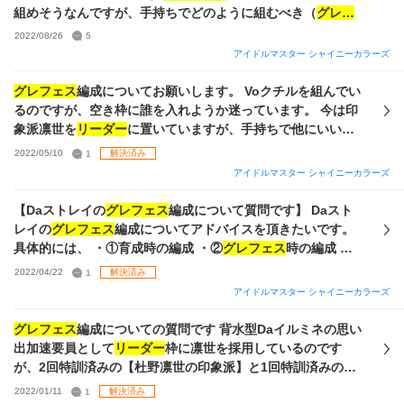
が、それ以外はすべて同じです。 もしよければご意見いただ
組めそうなんですが、手持ちでどのように組むべき（
グレフ
けると幸いです。よろしくお願いします。
ェス
編成、GRAD育成の編成両方とも）か皆さんのアドバイ
2022/08/26
5
スを参考にしたいです まず
グレフェス
編成について… センタ
アイドルマスター シャイニーカラーズ
ーかVoに霧子のるるるくかアバウトナイトライトのまみみを
据えようと思っています、がどっちがどっちの方がいいか分
グレフェス
編成についてお願いします。 Voクチルを組んでい
からないです（親愛のお守りのこともあるのでここで決めて
るのですが、空き枠に誰を入れようか迷っています。 今は印
おきたい） 残りについて、
リーダー
はメンタルが多い方がい
象派凛世を
リーダー
に置いていますが、手持ちで他にいいも
いのは知っているので恋鐘のどれかを据えようと思っていま
のはありますか？ よく聞くメイドあさひなどは持ってないで
2022/05/10
1
解決済み
すが、そのためには例えばMe上限200持ちのばりうまなら一
す…
アイドルマスター シャイニーカラーズ
気にはづき4枚使用しないといけない…という感じです Da,Vi
には三峰と咲耶かなと思っています 戦い方としては注目度ダ
【Daストレイの
グレフェス
編成について質問です】 Daスト
ウンしつつ自傷でメンタル下げながらうまいことやっていく
レイの
グレフェス
編成についてアドバイスを頂きたいです。
（ざっくり）だと思っています（なので、SRではあるがメン
具体的には、 ・①育成時の編成 ・②
グレフェス
時の編成 ・
タル半分減らしてVo4倍の雨色三峰は編成に入れる価値あ
③はづきさんを使うべきカード ・④限定Pセレチケでとるべ
2022/04/22
1
解決済み
り？とも思っています） ちなみにP-SSR特訓はづきさんは6
きカード(
リーダー
枠など) です。 初心者Pなので分からない
アイドルマスター シャイニーカラーズ
枚所持しています GRAD育成の編成について… こっちの方が
ことが多いので何卒アドバイスを頂けると嬉しいです。
正直悩んでいます、とにかくS-SSRがどれも基本的にあまり
グレフェス
編成についての質問です 背水型Daイルミネの思い
強くないです マーメイドまみみは無凸ですし、基本的には恒
出加速要員として
リーダー
枠に凛世を採用しているのです
常orイベ産で… 絆優先でアンティーカ編成組んだらパッシブ
が、2回特訓済みの【杜野凛世の印象派】と1回特訓済みの
がとにかく弱くなること請け合いですね（奇譚霧子はましで
【さよならごつこ】ではどちらのほうがより適任だと思いま
すが） まあでも、絆無視して若干は強い他のサポカ入れたと
2022/01/11
1
解決済み