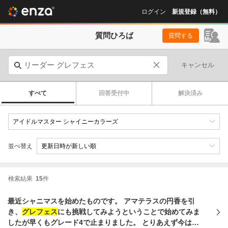
ログイン
新規登録（無料）
質問ひろば
質問する
キャンセル
すべて
回答受付中
解決済み
並べ替え
検索結果
15
件
最近シャニマスを始めたものです。 アマテラスの円香を引
き、
グレフェス
にも挑戦してみようということで始めてみま
したが早くもグレード4で止まりました。 とりあえず今はた