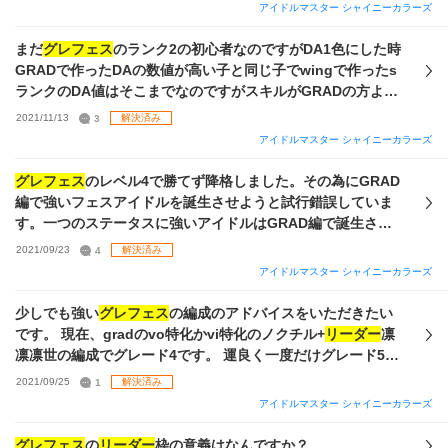
すか？ 個人的には 【杜野凛世の印象派】:パッシブ発動率
ころで結局ライブスキル強い子も（多分）いないので絆優先
アイドルマスター シャイニーカラーズ
高、序盤の被弾率up、思い出アピール時の邪魔にならない
になるとは思いますが S-SSR特訓はづきさんは1枚しかもっ
【さよならごつこ】:序盤の火力バフ、ステータス上限確保
ていないので、誰かを1凸させたところで…という感じです
まだ
グレフェス
のランク2の初心者なのですがDA1色にした時
と、どちらにも利点があると考えています (正直【さよならご
また、セレチケVパッケージあるんで、上記以外のアンティー
GRADで作ったDAの数値が高い子と同じ子でwingで作ったs
つこ】に分があるように思っていますが、その場合特訓はづ
カメンバーを1人選ぶこともできます なんか頓珍漢なこと言
ランクのDA値はそこまでなのですがスキルがGRADの方より
きさんを使用するため二の足を踏んでいる現状です) 若干旬を
ってたら教えてください、みなさんよろしくお願いします
いい子がいますDA担当以外は数値よりスキル優先で大丈夫で
2021/11/13
3
解決済み
過ぎた質問になりますが、ご意見をいただけると幸いです
すか？あとスキルが優先の場合数値が低くてもセンターや
リ
アイドルマスター シャイニーカラーズ
ーダー
に置いていいですか？ 長文で説明下手で申し訳ありま
せんよろしくお願いします
グレフェス
のレベル4で勝てず降格しました。その為にGRAD
編で強いフェスアイドルを誕生させようと試行錯誤していま
す。一つのステータスに強いアイドルはGRAD編で誕生させ
ることができ、なんとか得意ステータスがS680から700程度
2021/09/23
4
解決済み
までのアイドルはできます(実際にレベル3からレベル4に昇格
アイドルマスター シャイニーカラーズ
できず悩んだとき、その部類の質問を参考に突破できまし
た)。 しかし無課金勢でありアイテム品数が乏しい(イベント
少しでも強い
グレフェス
の編成のアドバイスをいただきたい
周回していてもアイテムがそろわない)状態でのGRAD編で強
です。 現在、gradのvo特化かvi特化のノクチル+
リーダー
凛
いアイドルができず、質問広場の質問で関連するものを参考
凛凛世の編成でグレード4です。 運良く一度だけグレード5に
にしてもなかなかうまくいかず、仕舞には途中でリタイアが
なれましたが、最近はグレード4残留も危うい状態です。 ア
2021/09/25
1
解決済み
出ることもあり行き詰ってます ちなみにサポート編成は写真
ビリティは絆除き、必要なものは大体取れていますが特化ス
アイドルマスター シャイニーカラーズ
の通りです。またサポートアイドルの一覧はこんな感じです
テータスは高くても700程度です。 ノクチルが好きで使って
(足りない分は回答のほうに添付します)。 どうしても特訓回
いますが、今年から始めたので限定カードはあまりありませ
グレフェス
の
リーダー
枠の意義はなんですか？