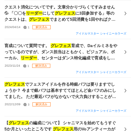
また、Vo、Da、Vi枠、
リーダー
センター枠はどのようにして
クエスト消化についてです。文章分かりづらくてすみません
決めているのでしょうか 以下手持ちで考えるならどんな編成
💦 「〇〇を
リーダー
にして
グレフェス
に3回参加する」等の
が組めそうですか？ 組む上で必要なキャラなども教えて下さ
クエストは、
グレフェス
でまとめて5回消費を1回やればクリ
ると幸いです 育成できている、出来ていないは抜きにしても
ア出来ますが、今回の強化週間の「特定のステータスを1200
2024/04/14
1
解決済み
らって大丈夫です よろしくお願いします
以上にする」は、プロデュースのスタミナを2倍、3倍に設定
アイドルマスター シャイニーカラーズ
すれば1回のプロデュースでクエストが2個、3個進むんでしょ
うか？ それから、STEPオートプロデュースでステータス
育成について質問です。
グレフェス
育成で、Daイルミネをや
1200以上が作れないのですが、持っていっているSカードが
っているのですが、ダンス担当はともかく、ビジュアル、ボ
間違っているのでしょうか？今の所イベント報酬で貰った属
ーカル、
リーダー
、センターはダンス特化編成で育成をした
性一致の完凸SSR持っていってます。
方が良いのか、ビジュアルはビジュアル特化、ボーカルはボ
2023/11/24
1
解決済み
ーカル特化の方が良いのでしょうか？ 教えて下さい。
アイドルマスター シャイニーカラーズ
グレフェス
でフェスアイドルを作る時銀バフは要りますでし
ょうか？ 今まで銀バフは基本すててほとんど金バフのみにし
てました。 ただ最近バフがなかないで火力負けすることが見
受けられます。 金バフのみだと高倍率でアピールすることが
2022/12/09
3
解決済み
多いですが、それだと安定しないのかなと思い悩んでいま
アイドルマスター シャイニーカラーズ
す。 特に大吉による遅延があるため、長期戦になった場合に
バフが切れることが多いです。 一応使ってるサポートも張っ
【
グレフェス
の編成について】 シャニマスを始めてもうすぐ
ておきます。
リーダー
だけサポートアイドル構成が違います
5か月といったところです
グレフェス
用のVoアンティーカが