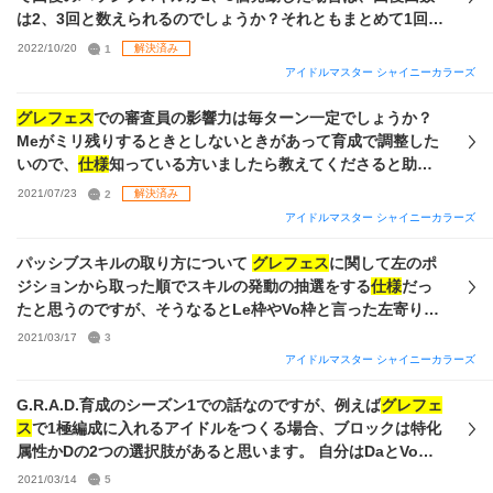
もあるのでp/sどちらか0凸→4凸にできる状態となります。
は2、3回と数えられるのでしょうか？それともまとめて1回と
ストレイでグレ7に行くには育成や
グレフェス
でどのような編
数えられるのでしょうか？
2022/10/20
1
解決済み
成にすべきか・どのアイドルにはづきさんを使うべきか教え
アイドルマスター シャイニーカラーズ
てください。 また、差し支えなければグレ7を目指す上で必
要なステータスの目安やアビリティに関してもアドバイス頂
グレフェス
での審査員の影響力は毎ターン一定でしょうか？
きたいなと思います。 長文失礼いたしました。よろしくお願
Meがミリ残りするときとしないときがあって育成で調整した
いします。
いので、
仕様
知っている方いましたら教えてくださると助か
ります。
2021/07/23
2
解決済み
アイドルマスター シャイニーカラーズ
パッシブスキルの取り方について
グレフェス
に関して左のポ
ジションから取った順でスキルの発動の抽選をする
仕様
だっ
たと思うのですが、そうなるとLe枠やVo枠と言った左寄りの
ポジションのアイドルには金バフ(強いバフ)だけ持たせた方が
2021/03/17
3
いいのでしょうか？またその他スキルの取り方についてセオ
アイドルマスター シャイニーカラーズ
リーがあれば教えてください。
G.R.A.D.育成のシーズン1での話なのですが、例えば
グレフェ
ス
で1極編成に入れるアイドルをつくる場合、ブロックは特化
属性かDの2つの選択肢があると思います。 自分はDaとVoの
ストレイを使っていて、マスター系のアビリティを狙う状況
2021/03/14
5