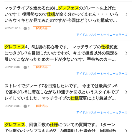
と考えているのですが、 他に適したカード（他年度分でも）
け1枚目交換
仕様
済みです。 拙い文章で申し訳ないのです
があれば教えて下さい（はづきさんは7枚程入手可能） ②S編
マッチライブを進めるために
グレフェス
のグレートを上げた
が、お時間あればお借りできると幸いです。
成 上記①も踏まえおすすめの編成があればご教授頂きたいで
いです！ 復帰勢なので
仕様
が全く分かってません・・・ いろ
す。 施設マスタリーが強いという知識だけでえらぶと
いろウィキとか見てみたのですが 今回はどういった構成で挑
【JUNK STAR】 【ベリー・ストロベリー】 【かっとばし党
むのがよいでしょうか？ 今やっているのはアルストとコメテ
2024/01/10
3
解決済み
の長い夏】 【黄昏時に会いましょう】 【LATE】？ かなと思
ィックのユニットボーナスがのればよいのかと思ってこの構
アイドルマスター シャイニーカラーズ
っています。（LATEってパッシブで評価されてるんです
成にしてみています Viでせめるには弱すぎるでしょうか？
か？） ③P編成 こちらもおすすめ編成あればご教授ください
stepで育成をしているのですがみなさんのスキル構成？を見
グレフェス
4、5往復の初心者です。 マッチライブの
仕様
変更
はるき→羽那にしようと思うのと円香【オイサラバエル】凸2
るかぎりstepで手に入るスキルはわざわざ取らないものなの
につきグレ7を目指したいのですが、今まで担当以外の限定を
を誰かに変えた方がいいのかなと悩んでいます。 ④
グレフェ
でしょうか？ 4倍アピールとかあって強いのかなっておもっ
引いてこなかったためカードが少ないです。手持ちのカード
ス仕様
とステフリについて ・ユニット編成の合計値がどこに
ていました stepで育成するにあたってノウハウの選択もよく
のみでグレ7まで上がれるでしょうか？ はづきさんはP5枚S4
2023/08/09
1
解決済み
影響するか ・メンタルの目指すべき合計値 の2点が主な悩み
わかっていません。。。 なんだか濃縮？とかしないといけな
枚ありますので、使用も検討しています。 また、ノウハウは
なのですが 育成時基本5人ともViブッパだと思っていたので
アイドルマスター シャイニーカラーズ
いっていうのはみかけたのですが なんにもわかりません… あ
GRAD基礎4種○◎、vo○◎まではlv5まで揃っており、濃縮が
すが脇とLeの3人では基本アピールしない、 と考えたときに
まりお金がないのではづきさんはあまり用意できないのです
終わっていない状況です。vi daはまだ掘れていません。 ユニ
ストレイでグレード7を目指したいです。 今までは最高グレ6
Viに降る意味がわからなくなりました（思い出に影響？単体
が 一応一枚は交換できるみたいなので この子にはづきさんを
ットは問いません。編成の仕方についてご教授頂ければ幸い
で基本グレ5に滞在しながら10連チケ回収というスタイルでプ
のアピールには影響なし？） 元々スキルは優先し、その後は
使ったほうがいいなども教えてくださるとうれしいです！ わ
です。よろしくお願い致します。
レイしていました。マッチライブの
仕様
変更により急遽グレ7
ViブッパだったのですがMeにも降ったほうが良いのでしょう
かっていなすぎて本当に申し訳ないのですが助けていただけ
を踏んでおきたい気持ちに至ったため、質問ひろばを利用さ
か ⑤ノウハウ
仕様
理解する気力が湧かないままとりあえず課
2023/08/03
2
解決済み
ると幸いです(/_<｡)
せていただきます。 1､2枚目:限定pSSR 3枚目:限定sSSR/施
金の283プロのブックだけ手に入入れたのですが、それと手持
アイドルマスター シャイニーカラーズ
設マスタリー持ち 4枚目:今までの各編成と備考 所持はづきさ
ちの良さげなの使う形でもグレ6安定は可能でしょうか（どれ
んはpSSR1ですが、シール350枚所持で
が良さげかも正直あまりわかってないですが、、笑） 質問多
グレフェス
、回復回数の
仕様
についての質問です。 1ターン
p→150,200/s→100,100,150の交換が可能です。 虹ピース分
く恐縮ですがご回答頂ければ幸いです！
で回復のバッシブスキルが2、3個発動した場合は、回復回数