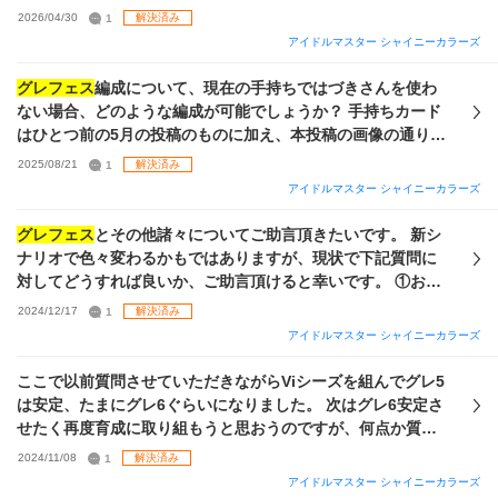
グレフェス
編成が組めそうなPアイドルを教えていただけない
2026/04/30
1
解決済み
でしょうか。 step本はめぐるCe想定のVoの残骸がたくさん
アイドルマスター シャイニーカラーズ
ある感じです… 各特化◎と期間限定オデのノウハウはどこか
にはある…かな？レベルです。 ・キャスコレとかURとか増え
グレフェス
編成について、現在の手持ちではづきさんを使わ
てて何が何やらわかりません…限定ガチャでCA夏葉（Vo）の
ない場合、どのような編成が可能でしょうか？ 手持ちカード
み所持。Vo寄せがよいでしょうか。 ・ノーマルはづきが20枚
はひとつ前の5月の投稿のものに加え、本投稿の画像の通り増
ほどと、トワはづきがPS1枚ずつ、霧子あさひURのセレチケ
えた状態です。 加えて【うちのリボンは恋結び】恋鐘、【リ
2025/08/21
1
解決済み
が1枚あります。特に期限があるURチケに悩む（霧子無凸、
バーシブル・トースト】摩美々、【落ちる音がする】咲耶あ
アイドルマスター シャイニーカラーズ
あさひ1凸） ・sayhaloでサポのユニマスの
仕様
が変わるよう
たりが完凸したりしました。 プロデュースについて「
仕様
は
なのですが、2〜3人ユニットのユニマスのほうが使いやすく
理解してる」程度の浅さなので、可能であればS-SSRの組み
グレフェス
とその他諸々についてご助言頂きたいです。 新シ
なってたりしますか？ 画像は恒常以外のイルミネ・ストレ
方等どうプロデュースするかもご教示いただけるとありがた
ナリオで色々変わるかもではありますが、現状で下記質問に
イ・シーズ サポは期間限定系のVo順です。 （Pアイドルはキ
いです…。 ノウハウ濃縮のことは知っているけどどのノウハ
対してどうすれば良いか、ご助言頂けると幸いです。 ①おす
ーカード以外は
仕様
率なのかな？と思うので）
ウが強いのかはわからない、くらいの感じです。 また、水着
すめの
グレフェス
編成 できればVoDaViそれぞれおすすめ頂
2024/12/17
1
解決済み
セレチケが3枚余っているのですが（対象カードすべて入手
けると助かります。（デッキの編成も組んで頂ける神もいら
アイドルマスター シャイニーカラーズ
済）、どの子と交換するのがよいでしょうか？ 【あなたと、
っしゃると...ﾁﾗ） ②↑を踏まえて抑えておきたい今後のガシャ
月の満ちる頃】と【パープル・ミラージュ】が現状1凸なの
（現状は足りないが今後のガシャ次第で始めやすい編成もあ
ここで以前質問させていただきながらViシーズを組んでグレ5
で、ちょうど完凸できるどちらかかな？とは思っているので
れば是非） ③凸を優先すべきPまたはサポについて 下記、主
は安定、たまにグレ6ぐらいになりました。 次はグレ6安定さ
すが、どうにも決めきれずにいます。もちろん他のカードで
の情報です。↓ ・基本無課金（ノウハウ本や安価なパッケー
せたく再度育成に取り組もうと思おうのですが、何点か質問
もいいのですが。
ジは購入するかも）の2ヶ月前に開始しました。 ・なので
グ
させてください。 ①今販売中のセレチケで交換すべきカード
2024/11/08
1
解決済み
レフェス
も行けるところまで（グレ5安定できればイイなー）
【LATE】が強いと聞いているので交換したほうが良いのかな
アイドルマスター シャイニーカラーズ
なスタンスです。 ・はづきさんシールは現在65枚程、サポだ