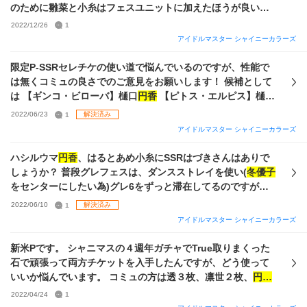
めてなので、環境や周りの強さもよくわかっておらず、今の
のために雛菜と小糸はフェスユニットに加えたほうが良いの
うちに強いアイドルを育成しておきたいと思っています。 編
でしょうか。 今のフェスユニットは、トワコレの
冬優子
、真
2022/12/26
1
成はノクチルVo極かノクチルVi極を流行にあわせて使い分け
乃（どちらも0凸）、うちのリボンは恋結び・恋鐘（STEPで
アイドルマスター シャイニーカラーズ
ているところです。 Vo極はセピア色の孤独の小糸と10個、光
誕生したSランク）、不機嫌な遊園地・あさひ（こちらも
の透とマイコレ雛菜とカラカラカラ
円香
と印象派の凛世を編
STEPでのSランク）、Danceポジションにはトワコレの
円香
限定P-SSRセレチケの使い道で悩んでいるのですが、性能で
成しています。センターがたまたま思い出Lv5になったステ
を入れています。 正直トワコレのスキルは強いし、センター
は無くコミュの良さでのご意見をお願いします！ 候補として
ータスの低い
円香
なので、いずれセンターも育成したいなと
には
冬優子
、Visualポジには真乃、vocalポジに恋鐘、リーダ
は 【ギンコ・ビローバ】樋口
円香
【ピトス・エルピス】樋口
思っています。 Vi極はセンターにマイコレ灯織、ポシェット
ーにあさひ、Danceポジには
円香
で、私のノクチルカードは
円香
【おみくじ結びますか】福丸小糸 後はストレイ担当なの
2022/06/23
1
解決済み
の中にはの小糸とつづく、の透、あとの二人はカラカラカラ
大体vocalなのでボーナスがなくなってしまいます。 かとい
で持っていない【空と青とアイツ】芹沢あさひ、
アイドルマスター シャイニーカラーズ
とマイコレ雛菜をサポートでViに育成しました。思い出アピ
ってトワコレを外すのもなんだかなぁ、と思います。 けれど
【ONSTAGE？】黛
冬優子
も気になって居ますが、こちらは
ールもリンクアピールで火力増しできるように、Vi極もノク
リンクアピールはDanceアピールを上げるにあたって重要で
キャラクターにとっての重要コミュでは無ければとりあえず
ハシルウマ
円香
、はるとあめ小糸にSSRはづきさんはありで
チルでいくならセンターを育成しないといけないなと思って
す。 編成はどうしたらよいのでしょうか
今回はいいかなぁと思っています。 ご意見を選ぶ時の参考に
しょうか？ 普段グレフェスは、ダンスストレイを使い(
冬優子
います。 マイコレの
冬優子
を編成に入れるのもありかなと思
したいと思います。ついでに次のセレチケや復刻の時の為
をセンターにしたい為)グレ6をずっと滞在してるのですが、
ったのですが、めいちゃんのSSRプロデュースアイドルはア
に、このカードのコミュも良いよとかあればお願いします。
今回のハシルウマが思っていたより高性能な為、使ってしま
イドルロードしか所持していなくて悩んでいます。 フェスア
2022/06/10
1
解決済み
おうか迷っています はづきさんは現在10枚あり、はづきさん
イドルはSTEPでの育成ばかりなので、GRADで育成すればま
アイドルマスター シャイニーカラーズ
シールも150交換のはづきさんをPS共に残した状態で500枚所
た何か変わるのでしょうか？編成の組み方だけでも有り難い
持しており、恒常であることを考慮しても視野に入れてしま
ので、よければ教えてください。
新米Pです。 シャニマスの４週年ガチャでTrue取りまくった
います 今回のガシャに関してはスタンプシート等も無い為、
石で頑張って両方チケットを入手したんですが、どう使って
無償ガシャは回さないつもりです VoとViに関しては、夏空へ
いいか悩んでいます。 コミュの方は透３枚、凛世２枚、
円香
の挑戦千雪や、LATE美琴を未所持である為、いまいちモチベ
１枚 編成の方は甘奈２枚、恋鐘１枚、
冬優子
０枚 出たのは以
2022/04/24
1
が出ません それを差し置いても先にこっちにすべきだろ！等
上です。 持っているのも考えてどれを取ったらいいか教えて