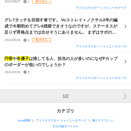
2021/09/27
1
解決済み
悩んでいます。 【今のうちは走らない】愛依の取得も考えた
たく質問させていただきました。 ご教授いただけますと幸い
アイドルマスター シャイニーカラーズ
のですが、4凸まで遠いのといずれVi愛依が来ることを考える
です。 また、Viストレイも視野に入れる場合はどのカードか
と微妙なのかなと。 何かViストレイライトを組むに当たりお
ら重ねた方がいいか、復刻ピックアップの狙い目などもアド
グレ7タッチを目指す者です。 Voストレイ＋ノクチル2年の編
すすめのpSSR、sSSRがありましたら是非お願いします。 そ
バイスいただけますとありがたいです。
成で今期初めてグレ6残留できそうなのですが、ステータスが
の他些細な事でもアドバイスいただけたら大変嬉しいです。
足りず昇格点までは出せそうにありません。 まずはサポの凸
以上、よろしくお願いします。
を進めることが第一だと思うのですが、GRADの編成と立ち
2021/08/29
1
解決済み
回りを改善すればもう少しステあがるのかなと思っていま
アイドルマスター シャイニーカラーズ
す。 お聞きしたいのは、 ①現在の手持ち・凸状況でどのくら
いのステータスを目指せるものでしょうか。 今まで作った
円香
や
冬優子
は推してる人、担当の人が多いのになぜPカップ
中でいちばん強いのがメイドあさひで特化1400後半です。
のボーダーが低いのでしょうか？
他のメンツは平均1100程度で、もう少し強くしたいです。
2021/03/20
9
ひらめきは特化2・他1、LeのみMe2・他1で、S1はD、2~4は
アイドルマスター シャイニーカラーズ
A選んでます。 ②より高ステータスを目指せるサポ編成 特
にシャッター愛依をセンター育成するとき。次点でViDaに置
いている
冬優子
・透。 Vo放クラがそこそこ揃っているた
1
/
2
め、ひなこいセットかグロウリー・ビードロで育てるかどう
かで悩みます。 Voはノー墨
冬優子
と狼煙果穂orひなこい使
カテゴリ
うときのみ游魚
円香
。 Viひらめきは上限とバフ目当てでス
ペンサー甘奈を使っているんですが、お菓子の方が良いでし
enza関連
アイドルマスター シャイニーカラーズ
猫とドラゴン ⚔
ょうか。 ③優先的に凸させた方がいいサポはどれでしょう
大人の協力バトル⚔
か。 ④基本的には現在と同じVoストレイにノクチル2年を加