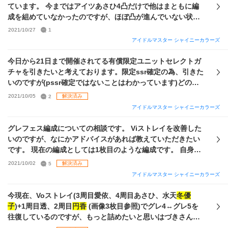
摩美々me小糸 雛菜:vo
冬優子
daあさひvi灯織・摩美々me小
風野灯織、完凸【闇鍋上等】田中摩美々 Vo枠 無凸【スパイ
ています。 今まではアイツあさひ4凸だけで他はまともに編
糸 小糸:vo
冬優子
daあさひvi灯織・透me夏葉 透:vo
冬優子
da
シーベリィデコレイト】黛
冬優子
Me枠 1凸【思い出にもなら
成を組めていなかったのですが、ほぼ凸が進んでいない状態
あさひvi灯織・摩美々me小糸 あさひ:vo
冬優子
da雛菜vi灯
ない】福丸小糸 ちなみに今セレチケとアイドルピースで2凸
から始めるなら、どのカードの育成を優先すべきでしょう
2021/10/27
1
織・摩美々me小糸 として、それぞれ絆を2つ取る事が出来る
【杜野凛世の印象派】杜野凛世 を入手できますが、そうする
か。 Viノクチル トリック雛菜無凸、つづく透無凸、おみくじ
アイドルマスター シャイニーカラーズ
ようにしています。 その他の所持ssrサポートカードは画像
べきでしょうか？
小糸無凸、
円香
未所持 Voストレイ メイドあさひ無凸、シャ
の通りです。 〇備考 てのひら小糸(3凸) アイツあさひ(無凸)
ッターチャンス愛依無凸、スターリン
冬優子
未所持 画像は所
今日から21日まで開催されてる有償限定ユニットセレクトガ
印象派凛世(2凸) シエスタめぐる(完凸) あさひと凛世は思い出
持している限定pSSRとsSSR、現在検討中のViノクチル、Vo
チャを引きたいと考えております。限定ssr確定の為、引きた
加速で、シエスタはlsが必ず最初にvi3.5倍興味1.15倍で、そ
ストレイです。 ガシャはストレイの時に回すことが多いで
いのですが(pssr確定ではないことはわかっています)どのユ
れぞれ使えそうな感じがするため備考に書きました。小糸は
す。 今までシナリオを読むことをメインで遊んでいたため、
ニットを選ぶのが、pssrが出やすいでしょうか？ 好きなキャ
一応所持しているので、仮に使用率ボーナス的に変更した方
2021/10/05
2
解決済み
不慣れで分かりづらいかもしれませんが、よろしければアド
ラはもちろんおります。 アンティーカ 恋鐘 放クラ 夏葉 アル
がいいならと思い書きました。 以上を見て、改善点を教えて
アイドルマスター シャイニーカラーズ
バイスして頂けますと幸いです。
ストロメリア 甘奈 千雪 ストレイライト
冬優子
ノクチル
円香
頂けたら幸いです。多少の課金は可能なので、これを買った
透 限定だとこの辺りが欲しいなと思ってます。 人数が少ない
方が良い等ございましたら、教えてください。長文で読みに
グレフェス編成についての相談です。 Viストレイを改善した
ユニットを選ぶのがいいんでしょうか？ pssr、sssrの数も考
くいと思いますが、よろしくお願いします。
いのですが、なにかアドバイスがあれば教えていただきたい
えて教えていただきたいです。
です。 現在の編成としては1枚目のような編成です。 自身で
考えている改善案としては、 1. アイドルピースが溜まり次第
2021/10/02
5
解決済み
Le枠に印象派凛世4凸を編成 2. sSSR特訓はづきさんが手に
アイドルマスター シャイニーカラーズ
入り次第うち来る愛依4凸 3. pSSR特訓はづきさんが手に入り
次第ONSTAGE?
冬優子
4凸を目指す 現在の
円香
の枠が腐り気
今現在、Voストレイ(3周目愛依、4周目あさひ、水天
冬優
味なので他のアイドルを代わりに編成したいのですが、現在
子
)+1周目透、2周目
円香
(画像3枚目参照)でグレ4↔グレ5を
の手持ちではどれも変わらないように感じてしまい悩んでい
往復しているのですが、もっと詰めたいと思いはづきさんを2
ます。 またそれにあたり、今回また今後のセレチケについて
枚作れるのでおすすめのはづきさん使用先を教えていただき