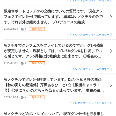
アイドルマスター シャイニーカラーズ
あればご指摘いただきたいです。 PSSRは最近の恒常や復刻
ください。
のない昔のカードに関しては未所持目立ちますが、ほとんど
限定サポートセレチケの交換についての質問です。 現在グレ
ある状態です 助言いただければ幸いです。
フェスでグレ5〜6で戦っています。 編成はviノクチルのみで
す。それ以外は組めません。 プロデュースの編成
Ce【TRICK★★★】市川雛菜完凸 Le 【われにかへれ】杜野
2022/04/25
1
解決済み
凛世1凸 Ꮩi 【ピトス・エルピス】樋口
円香
完凸 Da【手のひら
アイドルマスター シャイニーカラーズ
の答え】福丸小糸完凸 Vo 【つづく、】浅倉透完凸 【おみく
じ結びますか】福丸小糸も無凸ですが所持しています。 サポ
Viクチルでグレフェスをプレイしているのですが、グレ6残留
ートの編成 Voひらめき 【雨情】樋口
円香
完凸
円香
のみ【ス
が安定しません。現状としては、グレ5⇆グレ6を往復してい
パイシーベリィーデコレイト】黛
冬優子
1凸 Daひらめき 【秋
る感じです。グレ5昇格は比較的楽に出来ます。 〇現在の手
の実りの配達係】芹沢あさひ3凸 Viひらめき 【永遠の方程
札は Le:ピトス
円香
完凸 Ce:trick雛菜 完凸 Vi:おみくじ小糸
2022/03/10
1
解決済み
式】風野灯織、1凸 【᙭−DAY】緋田美琴完凸 Meひらめき
完凸 と、無凸のつづく透・不機嫌あさひです。 (透には配達
アイドルマスター シャイニーカラーズ
【左えらんで〜！】和泉愛依完凸 そこで、Viひらめき枠で限
係あさひのlsを持たせています) あさひは絆・使用率ボーナス
定サポートセレチケを使おうと思っています。 候補は
の関係で入れてます。 〇はづきさんは P×1 S×1 で、シール
Viノクチルでグレ5~6往復しています。Daひらめき枠の無凸
【pooool】浅倉透、【LATE】緋田美琴です。 Viノクチルを
100枚所持しているので、どちらか片方1枚なら交換できま
【秋の実りの配達係】芹沢あさひ と1凸【浪漫キャメラ0
やる場合どちらを取るといいですか? また、その2つ以外で優
す。 〇サポートは Voひらめき:デコレイト
冬優子
(3凸)lv75
号】七草にちか のどちらを凸るか迷っています。 現在の編成
先すべきカードもあれば教えてください。 現在所持している
Daひらめき:配達係あさひ(完凸)lv80 Rebirth雛菜(3凸)lv75 Vi
を載せます。 プロデュース 完凸【TRICK☆☆☆】市川雛菜
2021/12/14
2
解決済み
サポートSSRカードを貼っています。 サポートはづきさんは
ひらめき:方程式灯織(完凸)lv80 闇鍋摩美々(完凸)lv75 Pool透
完凸【ピトス・エルピス】樋口
円香
無凸【ポシェットの中に
3枚余っています。 よろしくお願いいたします。
アイドルマスター シャイニーカラーズ
(無凸)lv60 Meひらめき:思い出小糸(3凸)lv75 ジェリー夏葉(3
は】福丸小糸 完凸【まわるものについて】浅倉透 2凸【ふら
凸)lv70 を、組み合わせて、
円香
:vo
冬優子
daあさひvi灯織・
ここのうた】杜野凛世 サポート Vi枠 完凸【永遠の方程式】
ViノクチルとVoストレイについて。 現在グレ4〜5を行き来し