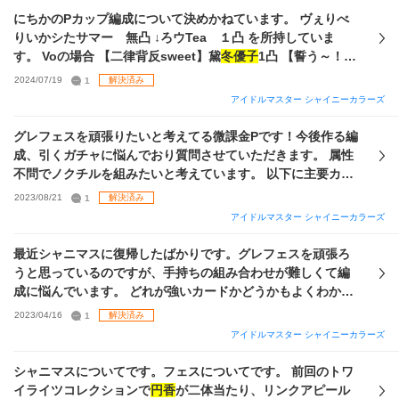
子
、甜花、透 キャスコレ：智代子、小糸 マイコレ：甘奈、
【TRICK☆☆☆】市川雛菜 ・【S!GNATURE】市川雛菜 ・
ターンです。 案①：
円香
2凸、
冬優子
2凸（必要であれば＋1
にちかのPカップ編成について決めかねています。 ヴぇりべ
透、にちか 限定：無凸〜1凸各種 恒常：果穂4凸、羽那3凸
【CONTRAIL】緋田美琴
枚凸を進める） 案②：餅愛依完凸、
冬優子
3凸 この2案ではど
りいかシたサマー 無凸 ↓ろウTea １凸 を所持していま
SSSR トワコレ：
円香
1凸、ルカ1凸、めぐる、摩美々、果
ちらの方が安定して良い結果を出せるか、アドバイスをいた
す。 Voの場合 【二律背反sweet】黛
冬優子
1凸 【誓う～！】
穂、千雪、にちか 期間限定：灯織4凸、無凸〜1凸各種 恒常：
だけますと幸いです。 また、この場合のゲスト枠について
和泉愛依 1凸 【GAP】緋田美琴 2凸 【Splinter】斑鳩ルカ 4
霧子4凸、愛依4凸、小糸4凸 です。見当違いでしたら申し訳
2024/07/19
1
解決済み
も、トリック
冬優子
を採用するのが最適なのか判断がついて
凸 ゲスト 【お菓子なティータイム】大崎甘奈 4凸 Viの場合
ありません。 初心者で常識などがまだわかっていない部分が
アイドルマスター シャイニーカラーズ
おりません。
円香
につきましても、運動会をここから凸を進
【LATE】緋田美琴 無凸 【てやんでぇ】浅倉透 4凸 【はずむ
あり、言葉足らずかもしれませんが、よろしくお願いいたし
めるのと、完凸済のハシルウマのどちらを採用すれば良いの
息、夜を縫って】西城樹里 3凸 【闇鍋上等】田中摩美々 2凸
ます。
グレフェスを頑張りたいと考えてる微課金Pです！今後作る編
か悩んでおります。 添付の3・4枚目画像が所持状況ですの
ゲスト 【雨情】樋口
円香
2凸 で走ろうと思っています。ど
成、引くガチャに悩んでおり質問させていただきます。 属性
で、もし他に有効な代替案があればぜひご教授ください。 末
ちらもレッスンに上手くいてくれればSP・メンタル共になん
不問でノクチルを組みたいと考えています。 以下に主要カー
筆ながら、長文失礼いたしました。 どうぞよろしくお願いい
とかなるのですが、どちらの方が安定性があるでしょうか？P
ドを属性別に記載させていただきます。「カード名（凸
2023/08/21
1
解決済み
たします。
はづきさんも１枚持っています。 ご教示お願い致します。
数）」 【Vo】 P：マイコレ雛菜(1) S：かわいい人(3)、
アイドルマスター シャイニーカラーズ
mmm(4)、GAP(2)、パーティ小糸(0)、モーニンググローリー
(0) 【Da】 P：億光年(0) S：大吉(3)、トリック
冬優子
(0)、オ
最近シャニマスに復帰したばかりです。グレフェスを頑張ろ
ールウェイズ(0) 【Vi】 P：浴衣
円香
(0)、TRICK雛菜(0) S：
うと思っているのですが、手持ちの組み合わせが難しくて編
珈琲凛世(1)、Creation雛菜(2)、キャメラ(1)、もちもちよこ
成に悩んでいます。 どれが強いカードかどうかもよくわかっ
(0) 石は4天、True石込みで6天 はづきさんはP6枚、S4枚、シ
ていないので、よければおすすめの編成を教えてください。
2023/04/16
1
解決済み
ール・ピース交換で追加で2枚とれます。 可能であればトワ
凸数が少ないカードばかりですが、はづきさんはP1枚S2枚し
アイドルマスター シャイニーカラーズ
コレ・限定セレチケの使用先、今後の育成方針を回答者様の
か所持しておらず、4凸まで持っていくのは厳しいかなと思い
嗜好マシマシでご指南いただければ幸いです。 どのようなご
温存しています。 現在はグレフェスLv4にいますが、次シー
シャニマスについてです。フェスについてです。 前回のトワ
回答でも構いません。 何卒よろしくお願いします。
ズンにはLv5に昇格できると思います。Lv5に昇格するのは初
イライツコレクションで
円香
が二体当たり、リンクアピール