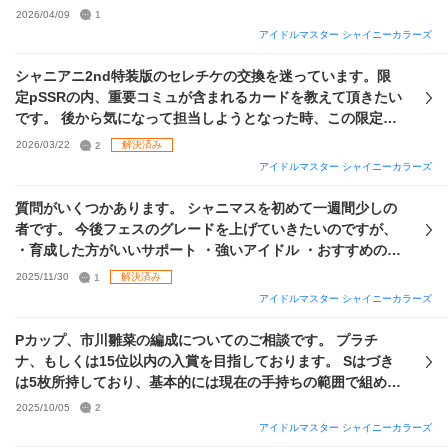
分かっておらず、編成を組んでいただきたいです。 ☆グレフ
2026/04/09
1
ェス編成（Ce、Le等位置込み）を組んでほしい。 ☆上記で
アイドルマスター シャイニーカラーズ
組んだ編成をSay Haloで育成する上でのサポカ編成を組んで
ほしい。 ☆編成の位置によって何特化で育成するべきか教え
シャニアニ2nd特装版のセレチケの交換を迷っています。限
てほしい。（DaカードだがVoに置く場合はDa特化 or Vo特化
定pSSRの内、重要コミュが含まれるカードを教えて頂きたい
どちらで育成するべきかなど。） また、編成を組む上で私が
です。 後から気になって担当しようとなった時、この限定カ
悩んだ点を以下に記載するので、余裕があったら教えて頂き
ードが無いと苦しむことになるよ、的なカードがあれば教え
2026/03/22
2
解決済み
たいです。 ①流行ごとに編成を変えるべきなのか。 ②逆に流
てください。 候補は以下の通りです。(他は所持済みです) ・
アイドルマスター シャイニーカラーズ
行問わず戦える編成があるのか。 ③AllやExcellentスキルの
【深染め、いろみぐさ】櫻木真乃 ・【涼】風野灯織 ・【ひと
アイドルは使えるのか。 ④1つの属性特化ではなく、Voには
りじゃない夜のこと】風野灯織 ・【きゅん♡コメ】八宮めぐ
質問がいくつかあります。 シャニマスを初めて一週間少しの
Vo、DaにはDaなどの混合編成は使えるのか。 ⑤リンクアピ
る ・【たそがれスワッグ】八宮めぐる ・【ギア・アップ！ゴ
者です。 今後フェスのグレードを上げていきたいのですが、
ールのメンバーを育成でスキル変更できることはわかった
ー・オン！】小宮果穂 ・【トコハレ・コメディ】園田智代子
・育成した方がいいサポート ・強いアイドル ・おすすめのサ
が、どの程度ユニットメンバーを揃えて編成した方がいいの
・【誰が為シンパシー】西城樹里 ・【sparkle,,,】西城樹里
ポート編成 を教えて頂きたいです。 (スクショの写っていな
2025/11/30
1
解決済み
か。（ユニットメンバーボーナスが加算されたり、Plusアピ
・【晩秋ろまんす】杜野凛世 ・【cheer+】有栖川夏葉 ・
い部分に現在ピックアップ中のにちか2凸、パラコレはづきさ
アイドルマスター シャイニーカラーズ
ールなどは変えられない？などがある思うので） また、 ☆現
【マイバレンタイン】有栖川夏葉 ・【お散歩サンライト】大
ん完凸があります) また、ウィンターガチャを天井し、セレチ
手持ちでPはづきさん、Sはづきさんのおすすめの使い道があ
崎甘奈 ・【約束ペダル】大崎甘奈 ・【雪空セパレート】大崎
ケも手に入れたためおすすめの交換先も教えていただけると
Pカップ、市川雛菜の編成についてのご相談です。 プラチ
ったら知りたい。（取っておくべきという意見でも大丈夫で
甘奈 ・【四夜一夜物語】大崎甜花 ・【Feel Like Flower】大
嬉しいです。 推しは
円香
、にちか、ふゆこ、ひおりです。
ナ、もしくは15位以内の入賞を目指しております。 Sはづき
す。） ☆手持ちを加味して、今後引くのにおすすめのガチャ
崎甜花 ・【アンシーン・ダブルキャスト】黛
冬優子
・
は5枚所持しており、基本的には現在の手持ちの範囲で組める
（ユニット、メンバー、属性など）があれば知りたい。 以下
【multi-angle】黛
冬優子
・【シャッターチャンス！？】和
最適編成についてご意見を伺いたく存じます。 Pアイドルは
手持ちから編成に使えそう（？）なカードとしては、 PSSR
2025/10/05
2
泉愛依 ・【ちょー早い！】和泉愛依 ・【あたし流・かっこい
市川雛菜を全種所持しておりますが、今回はS!GNATURE雛
パラコレ：羽那1凸 トワコレ：樹里、凛世、あさひ、
アイドルマスター シャイニーカラーズ
冬優
い】和泉愛依 ・【ピトス・エルピス】樋口
円香
・
菜で走る予定です。 事前に自分で考えた編成案は以下の2パ