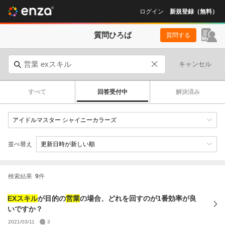
ログイン
新規登録（無料）
質問ひろば
質問する
キャンセル
すべて
回答受付中
解決済み
並べ替え
検索結果
9
件
EXスキル
が目的の
営業
の場合、どれを回すのが1番効率が良
いですか？
2021/03/11
3