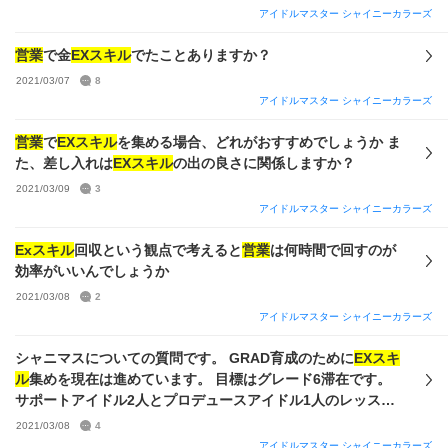
アイドルマスター シャイニーカラーズ
営業
で金
EXスキル
でたことありますか？
2021/03/07
8
アイドルマスター シャイニーカラーズ
営業
で
EXスキル
を集める場合、どれがおすすめでしょうか ま
た、差し入れは
EXスキル
の出の良さに関係しますか？
2021/03/09
3
アイドルマスター シャイニーカラーズ
Exスキル
回収という観点で考えると
営業
は何時間で回すのが
効率がいいんでしょうか
2021/03/08
2
アイドルマスター シャイニーカラーズ
シャニマスについての質問です。 GRAD育成のために
EXスキ
ル
集めを現在は進めています。 目標はグレード6滞在です。
サポートアイドル2人とプロデュースアイドル1人のレッスン
滞在率アップと初期SPアップの金スキル各2枚、合計6枚を目
2021/03/08
4
安にしていますが、3か月ほどでようやく金が3枚揃いまし
アイドルマスター シャイニーカラーズ