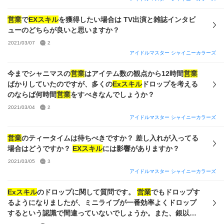
た。 それほど時間が取れるわけではありませんが、歌姫周回
と12時間
営業
は1日1回以上やっています。 正直これ以上続け
営業
で
EXスキル
を獲得したい場合は TV出演と雑誌インタビ
ることがしんどいのですが、たまにGRADをやってもサポー
ューのどちらが良いと思いますか？
トがばらけて中途半端な出来にしかなりません。 強サポート
2021/03/07
2
が揃っている訳では無いので仕方ない部分はあると思います
アイドルマスター シャイニーカラーズ
が、「高レアの
EXスキル
があれば安定するのでは？」という
期待は消しきれません。 今後、スキル集めを優先すべきか素
今までシャニマスの
営業
はアイテム数の観点から12時間
営業
直にGRADを周回するべきか、アドバイスをいただきたいで
ばかりしていたのですが、多くの
Exスキル
ドロップを考える
す。
のならば何時間
営業
をすべきなんでしょうか？
2021/03/04
2
アイドルマスター シャイニーカラーズ
営業
のティータイムは待ちべきですか？ 差し入れが入ってる
場合はどうですか？
EXスキル
には影響がありますか？
2021/03/05
3
アイドルマスター シャイニーカラーズ
Exスキル
のドロップに関して質問です。
営業
でもドロップす
るようになりましたが、ミニライブが一番効率よくドロップ
するという認識で間違っていないでしょうか。また、銀以上
のスキルもドロップするのでしょうか。