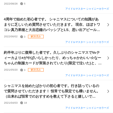
ェス編成、GRAD育成の編成両方とも）か皆さんのアドバイ
2022/08/26
5
スを参考にしたいです まずグレフェス編成について… センタ
アイドルマスター シャイニーカラーズ
ーかVoに霧子のるるるくかアバウトナイトライトのまみみを
据えようと思っています、がどっちがどっちの方がいいか分
4周年で始めた初心者です。 シャニマスについての知識があ
からないです（親愛のお守りのこともあるのでここで決めて
まりに乏しいため質問させていただきます。 現在、ほぼトワ
おきたい） 残りについて、リーダーはメンタルが多い方がい
コレ真乃果穂と大吉恋鐘のパッシブとLS、思い出アピールの
いのは知っているので恋鐘のどれかを据えようと思っていま
みに頼ったViイルミネでグレ5定住していました。 今回のグ
2022/06/02
3
解決済み
すが、そのためには例えばMe上限200持ちのばりうまなら一
レフェスではたまたまルールが良かったのでグレ6昇格できそ
アイドルマスター シャイニーカラーズ
気にはづき4枚使用しないといけない…という感じです Da,Vi
うです。 またそろそろアイローやPデスクのミッションが終
には三峰と咲耶かなと思っています 戦い方としては注目度ダ
わるので、今から本気でGRAD、STEPに手を付けようと思っ
約半年ぶりに復帰した者です。久しぶりのシャニマスでVoテ
ウンしつつ自傷でメンタル下げながらうまいことやっていく
ているのですが、どうせならついでになるべく
強い
編成を作
ィーカより≠がやばいらしかったり、めっちゃかわいい☆なー
（ざっくり）だと思っています（なので、SRではあるがメン
りたいと考えています。 さらに、期限付きサポートはづきさ
ちゃんの制服カードが実装されていたり(限定で泣いた)と、い
タル半分減らしてVo4倍の雨色三峰は編成に入れる価値あ
んを6月7日までに使わないといけないので早く方針を決めた
ろいろと衝撃を受けました。 本題に入りますがExスキルに
2021/05/20
3
解決済み
り？とも思っています） ちなみにP-SSR特訓はづきさんは6
いのですが、どのような編成が良さそうでしょうか？ また、
色々とテコ入れが入ってるらしく、この前のPカップは完全ス
アイドルマスター シャイニーカラーズ
枚所持しています GRAD育成の編成について… こっちの方が
その編成のレベル（グレ6定住、56交互など）も教えていただ
ルーしたから次はやろうかなということで、リハビリも兼ね
正直悩んでいます、とにかくS-SSRがどれも基本的にあまり
けると幸いです。 画像はアイローを抜いた恒常込みの所持
てとりあえずEx集めからしようかな(カードは後々なんとかす
シャニマスを始めたばかりの初心者です。行き詰っているの
強くないです マーメイドまみみは無凸ですし、基本的には恒
SSRです。 はづきさんはPが5枚、Sが期限付き込みで10枚、
る)と考えているのですが、今の主流？がDaViと聞いて自分に
で質問させていただきます！ 恒常でも限定でも構いません。
常orイベ産で… 絆優先でアンティーカ編成組んだらパッシブ
シールなどですぐ交換できるのが2枚です。 また、6月8日以
も編成作れるのかな〜？と思い質問しようと至りました。下
（出来れば恒常でのおすすめを教えて下さると嬉しいで
がとにかく弱くなること請け合いですね（奇譚霧子はましで
降シャイニーパスで期限はづきさんが買えます。 さらに、グ
に手持ちのサポートを貼っておくので、このカードがいいと
す！）コミュや発生イベントでなくて、単純に能力や育成に
すが） まあでも、絆無視して若干は
強い
他のサポカ入れたと
2021/04/03
18
レフェス用に残しておいたセレチケVが1枚あります。 素人意
かこの中に無いけど恒常でこれが合うから出たら使えとかこ
おいて
強い
、おすすめのプロデュース、サポートSSRを列挙
ころで結局ライブスキル
強い
子も（多分）いないので絆優先
アイドルマスター シャイニーカラーズ
見ですが、個人的にはViイルミネかDaストレイが良さそうだ
のコミュいいよねとかどんどん言っていただけると嬉しいで
してくださると、助かります！先輩方お手数ですがどうか教