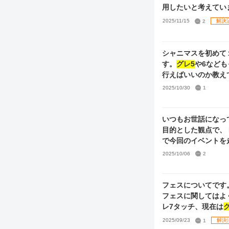
づきさん pssrは
用したいと考えています。 所持カードは以下になります。 【所持カード】 ◾︎ト
の手持ちと、編成で
レ ・画像参照 (7.5thセレチケ所持) ◾︎URサポ ・結
2025/11/15
2
解決
SrBaCu夏葉 
その他Pカップで使えそうな無条件パッ
後買います シーズを握れたら汎用性が高そうとは思いつつ、手持ちがViに偏ってしまっているためにどうす
シャニマスを初めて
れば良いかわからず質問させていただきまし
す。
グレ5
や6など
くらいの知識しかな
行えばいいのか教えて頂きたいです。 所持キャラと現在の
くお願いします。
2025/10/30
1
いつもお世話になっております。
目的とした観点で、 
候補を何点かご教授願います。 画像にて現在のカード資産を添付して
2025/10/06
2
中で恐縮ですが、 
フェスについてです
フェスに関してはよ
レ7タッチ、現在は
なりたいのですがどの
2025/09/23
1
解決
100要求、はづきさ