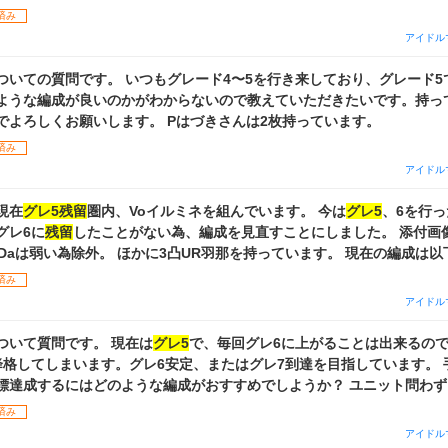
方 ・特訓はづきさんをどのカードに使うべきか（通常はづきさんP・S
済み
てアドバイスいただきたいです。ストレイが好きなのでその辺りで組め
アイドル
優先で教えていただきたいです。 理想は
グレ5残留
・グレ6タッチを目
のガシャのセレチケがあるので、トワコレめぐるorトワコレはるきは1
ついての質問です。 いつもグレード4〜5を行き来しており、グレード5
ケットが8枚あります。 ぜひアドバイスよろしくお願いします。
ような編成が良いのかがわからないので教えていただきたいです。持っ
でよろしくお願いします。 Pはづきさんは2枚持っています。
済み
アイドル
現在
グレ5残留
圏内、Voイルミネを組んでいます。 今は
グレ5
、6を行
グレ6に
残留
したことがない為、編成を見直すことにしました。 添付画
い為除外。 ほかに3凸UR羽那を持っています。 現在の編成は以下の通り。 Ce→
loading雛菜 Vo→UR羽那 Da→トワコレめぐる Vi→あなたといただきます
済み
すすめのフェス編成はあるか？(Voコメ、Viストにも興味があります)
アイドル
のように組めばいいか？ 以上2点をお聞きしたいです。 よろしくお願いします。
ついて質問です。 現在は
グレ5
で、毎回グレ6に上がることは出来るの
降格してしまいます。グレ6安定、またはグレ7到達を目指しています。 
標達成するにはどのような編成がおすすめでしようか？ ユニット問わ
えています。pssrはづきさんは3枚持っています。 また、育成でノウ
済み
ないのですが、グレ6
残留
、グレ7昇格を目指すとなるとノウハウ厳選は
アイドル