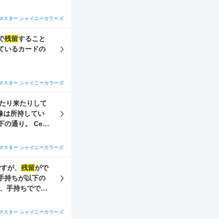
ともに２枚ずつ所
るとありがたいで
マスター シャイニーカラーズ
指しています。
凸でき、水着アイ
で
残留
すること
ているカードの
マスター シャイニーカラーズ
ったり来たりして
像は所持してい
真乃 ①所持
 ②サポートをど
マスター シャイニーカラーズ
ですが、
残留
がで
手持ちが以下の
ず、手持ちででき
ハウを集めたり、
必須ですか？ 現
マスター シャイニーカラーズ