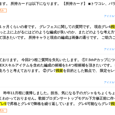
づきさんも2つどこに使うか迷っているのでおすすめありましたら教えて頂き
ワコレ、パラコレ、キャスコ
す。 アドバイスよろしくお願いします。
華1凸 ・めぐる2凸 ・甜花3凸 ◾︎限定カード ・
済み
完凸 ・グロウリー樹里 完凸 ・もちもちよこ 1凸 ・PRカード 多
アイドル
シブカード所持 ◾︎特訓はづき ほぼ持ってないけど必要であれば今
１ヶ月くらいの者です。 グレフェスに関しての質問です。 現在グレ4
残
た。 加点できてかつリンク思い出連打ができる編成が強そう？
もっと上に上がるにはどのような編成が良いのか、またどのような考え方
く、 メモリーブーストやキャスコレで今後どうなるのかの予想もつきま
編成は画像の通りです。 ご助力ご指導の程よろし
えず今組むとしたらこれかな？がわかれば嬉しいです。 以上になります。よろしく
アイドル
 今回2つ程ご質問を失礼いたします。 ①7.5thPカップについて 上位入賞を
EXスキルアイテムを含めた編成の候補を3.4つ程候補を頂きたいです。
で今回のイベントを走ろうと考えております。 ②グレ7
残留
を目的とした観点で、 限定セ
おりますのでご参考までに。 お忙しい
よろしくお願い致します。
アイドル
。 昨年11月程に復帰しました。担当、気になる子のガシャをちょくち
くわかっておりません。歌姫プロダンサートップモデル下方修正前に作
グレ5
で昇格とグレ6で降格を繰り返しています。 グレ6可能ならグレ7
残
ような編成がいいのでしょうか。 特訓はづきさんはp8s5、虹ピース1
済み
んシールが240枚でどちらも交換に150要求の段階です。trueジュエル