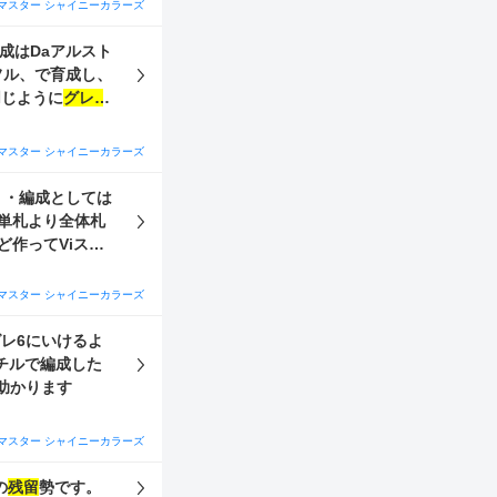
マスター シャイニーカラーズ
成はDaアルスト
フル、で育成し、
の目標として同じように
グレ5
ー、甜花→甜
。 Sアイドルは画
マスター シャイニーカラーズ
なら問題ありま
すか？ 集めてお
は
・単札より全体札
おり、参考意見を
マスター シャイニーカラーズ
？
レ6にいけるよ
チルで編成した
助かります
マスター シャイニーカラーズ
の
残留
勢です。