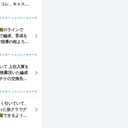
たいです。 今
分全部完凸 ・
マスター シャイニーカラーズ
留
のラインで
で編成、育成を
せんが、 とりあ
お願いします。
マスター シャイニーカラーズ
 推薦頂いた編成
レチケの交換先の
マスター シャイニーカラーズ
ょく引いていて、
った放クラでグ
留
できるように
60でどちらも
は天井2回分ほど