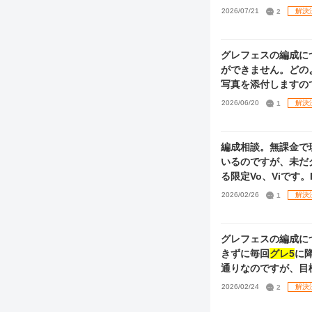
ポートカードの組み
2026/07/21
2
解決
持） の三点につい
すが、あくまで強さ
また、コミュ総選挙
グレフェスの編成に
ドルセレクションチ
ができません。どの
写真を添付しますの
2026/06/20
1
解決
編成相談。無課金で
いるのですが、未だ
る限定Vo、Viです。Daは弱
キャスコレ灯織 Le→ 
2026/02/26
1
解決
しているカードで、お
グレフェスの編成に
きずに毎回
グレ5
に
通りなのですが、目
る一番強い編成を考
2026/02/24
2
解決
厳選したりはしてい