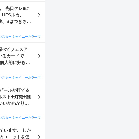
は安定してます。
５枚、Sはづきさん
マスター シャイニーカラーズ
調べてフェスア
いるカードで、
、個人的に好きな
れば嬉しいで
マスター シャイニーカラーズ
ピールが打てる
いいかわかりま
ブ＋ 歌姫 プロ
マスター シャイニーカラーズ
ていてまだほぼ集
ち回りもよく分か
うか？ ③は
のユニットを使