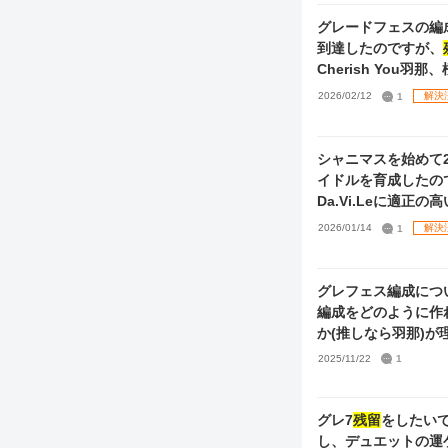
在はVoコメティックを
グレードフェスの編成について 数年ぶりに復帰し、グレードフェスに
到達したのですが、
Cherish Yo
は２枚あります。 また、先日のウィンターキャンペーンのサポート用マイコレ＆期間限定セレチケを保有し
2026/02/12
1
解決
シャニマスを始めて
イドルを育成したの
Da.Vi.Leに適
ユニットで揃えたい
2026/01/14
1
解決
グレフェス編成につ
編成をどのように作ればいいのか分かりません
か(推しなら羽那)
せん。 ②育成とライブ中の立ち回り 今は何となくsayhaloでつくったステだけがあるアイドルたちを編成し
2025/11/22
1
ています。 ノウハウ
ダンサー プロモデル
められていません。
グレ7
残留
をしたいです。 現在、とりあえずで作成したViアンティーカを使
らず、全員満遍なく
し、デュエットの運