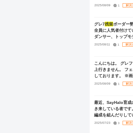
2025/08/09
1
解決
グレ7
残留
ボーダー勢で
全員に人気者付けていた場合
ダンサー、トップモ
目「Vo」アピール2タ
2025/08/11
1
解決
「ALL」2ターン目[
（「Da&Vi」例は
はどのように発動する
こんにちは。 グレ
上行きません。 フ
しております。 ※画像
2025/08/09
1
解決
最近、SayHalo
き来している者です
編成を組んだりして
ハウ本を集めてみな
2025/07/23
3
解決
方法やSTEPノウ