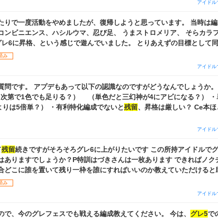
アイドル
プモデル総合能力強化演習トワコレ加速 です。
たりで一度活動をやめましたが、復帰しようと思っています。 当時は編
コンビニエンス、ハシルウマ、忍び足、 うまストロメリア、 そらカラ
、たまにグレ6に昇格、という感じで遊んでいました。 とりあえず
と思っています。 Pアイドルで使えそうなのは、甘奈→すれ違いシアタ
済み
、バスタイムの気分で、千雪→切り裂いて・茨、となります（いずれも完凸）
アイドル
像を参照してください。 Daアルストの立ち位置はどんな感じでしょうか？（
グレ5
、6到達
とSTEPでノウハウ圧縮→本育成、というよりも効率のいい育成はありま
です。 アプデもあって以下の認識なのですがどうなんでしょうか。 ・編成として
ガチャ、チケットによる交換など）はありますか？
力次第で1色でも足りる？） （単色だと三幻神が4にアビになる？） 
よりは5倍単？） ・有利特化編成でないと
残留
、昇格は厳しい？ Ce本ほど作ってViスト
すが、アプデ後の5
残留
が厳しくなって、改めて育成し直そうと考えて
6まで上がれたらいいなと思っています。 ちなみに、3人ユニットで編成した
アイドル
のアイドルを入れるのがおすすめでしょうか？ 思い出加速とかですかね
て
残留
続きですがそろそろグレ6に上がりたいです この所持アイドルでグ
はありますでしょうか？P特訓はづきさんは一枚あります できればノク
合どこに誰を置いて残り一枠を誰にすればいいのか教えていただけると
済み
アイドル
ので、今のグレフェスでも戦える編成教えてください。 今は、
グレ5
で