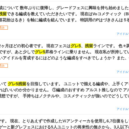
使っています。 今の編成はこれです。 sayhaloではall2000↑育成
興味を持ち始めました。 先日グレ6に
残留
できる編成を教えていただきたいです。 現在はVoコメティック（BLUESルカ、
u羽那、桜花拾はるき）を軸に編成を組んでいます。 特訓用のPはづきさんは
済み
ています。おすすめの交換先も教えていただきたいです。 よろしくお願いいたします！
アイドル
2ヶ月ほどの初心者です。 現在フェスは
グレ5
、
残留
ラインです。 色々
ですが、あと少しで
グレ5
昇格ラインに乗りません。 現在私が所持して
正の高いアイドルを育成するにはどのような編成をすべきでしょうか？ また
ため、 ・シーズ ・コメティック のアイドル育成のための編成方法もあ
済み
す。 ご助言いただけますと幸いです。 画像1→現在のフェスユニット 2〜3→所持UR、SSR
アイドル
いて
グレ5残留
を目指しています。 ユニットで揃える編成や、上手くア
。 ①編成のおすすめ アルスト推しなので アルスト➕灯織➕誰
が理想ですが、 手持ちはノクチルや、コスメティックが強いのでどうして
本は 基礎3% オルラン〇◎適正〇◎思い出＋ 思い出高 アイドル パッシ
アイドル
 施設効率 施設効率＋ 昂揚 トワコレ です。gradのノウハウは苦戦し
アビリティもよく分からず一旦これで進めてみました。 ライブ中の立
用し6,7往復をしています。 しか
適当に打って最後に思い出アピールを打っていますが、それで良いのでしょ
ゲーと新グレフェスにおける5人ユニットの将来性の無さから、3人以下