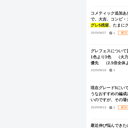
あります。 現在の編成のノウハウは 適正〇◎オルラン〇◎スロスタスタダ思い出高低アイドル延長延長＋歌
姫プロダンサートッ
コメティック追加あ
で、大吉、コンビ・
グレ5残留
～6を目標にしたい
2025/08/27
1
解決
ining Room
せんか？） GRAD
グレフェスについて質問
くべきカード（恒常
1色より3色 （火
優先 （2.5倍全体
レイで回してたので
2025/08/19
2
伺いたいです。 一応目標は、
とき、残り2枠はど
現在グレード5にい
うなおすすめの編成
いのですが、その場
2025/08/13
2
解決
最近伸び悩んできた