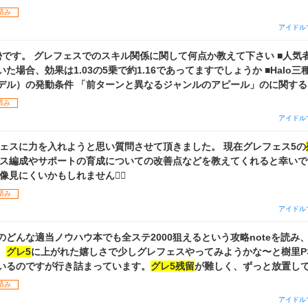
済み
アイドル
す。 グレフェスでのスキル関係に関して何点か教えて下さい ■人気者について 5人分
、効果は1.03の5乗で約1.16であってますでしょうか ■Halo三種（歌姫、プロ
デル）の発動条件 「前ターンと異なるジャンルのアピール」のに関する
ーン目[Da」アピールのようなときに発動するのは分かるのですが ①1ターン目
済み
Da」（「ALL」例は真乃の【はるかなる】） ②1ターン目「Da&Vi」2タ
アイドル
恋鐘の【心の鐘が鳴っとるけん】） ③1ターン目「思い出」2ターン目[Vo
のでしょうか また、③でも発動する場合Vo→思い出→Voで3ターン動け
フェスに力を入れようと思い質問させて頂きました。 現在グレフェス5の
最大効果発揮されるのでしょうか ご回答いただければ幸いです。
ェス編成やサポートの育成についての改善点などを教えてくれると幸いで
見にくいかもしれません🙇‍♀️
済み
アイドル
育成のどんな適当ノウハウ本でも全ステ2000狙えるという攻略noteを読み
。
グレ5
に上がれた嬉しさで少しグレフェスやってみようかな〜と樹里P
いるのですが行き詰まっています。
グレ5残留
が難しく、ずっと放置して
くては……と色々な攻略サイトやnote、攻略動画を見ていたのですが、
済み
ハウ圧縮・濃縮・剥がし？などイマイチ理解できず、質問してみようと思
アイドル