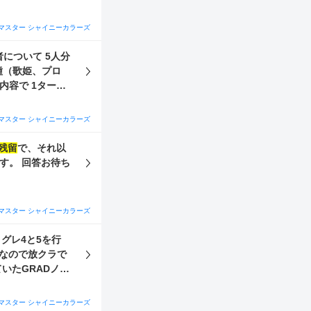
マスター シャイニーカラーズ
内容で 1ターン
ーン目[Vo」
マスター シャイニーカラーズ
」 のような場合
ばHalo三種は
残留
で、それ以
す。 回答お待ち
マスター シャイニーカラーズ
、グレ4と5を行
なので放クラで
いたGRADノウ
GRADでの周回
い至りました。以
マスター シャイニーカラーズ