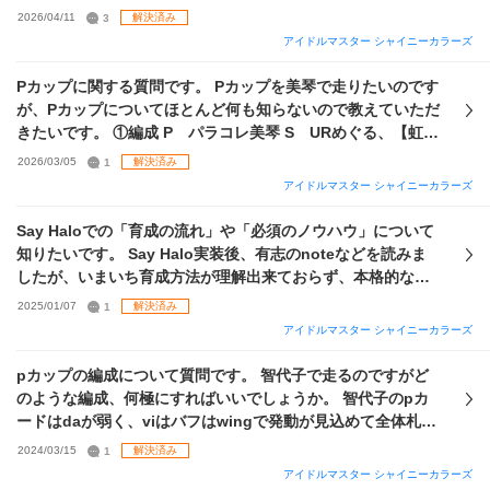
す。 PSSRも揃ってきたので編成もユニットを考えてしっか
2026/04/11
3
解決済み
り組もうと思っているのですが、いまだに育成法が合ってい
アイドルマスター シャイニーカラーズ
るのかわかりません。 YouTubeで見つけた方法で総合3で育
成しているのですが、最終的にポイントが足らずらステが
Pカップに関する質問です。 Pカップを美琴で走りたいのです
2000を超えなかったりノウハウの数もまだまだ多くないのに
が、Pカップについてほとんど何も知らないので教えていただ
取りきれないと言うことが多々あります。 それなりに強い育
きたいです。 ①編成 P パラコレ美琴 S URめぐる、【虹の
成法を教えてほしいです。 以下は自分の育成の流れです。
行方】あさひ、トワコレはづき Pは全体札持ってるパラコレ
2026/03/05
1
解決済み
（基本添付した画像の編成でボーカル育成しています。
Exス
美琴がいいかな？と思い、Sは強そうなサポを挙げました。
アイドルマスター シャイニーカラーズ
キル
は基本絆＋7、美琴とはるきにはボーカル滞在率をつけて
でも残り二枠をどうしようか悩んでいます。 シャニマスファ
ます。） アドバイスを52個集める ↓ チーム解散してボーカル
ンタジーの灯織サポも引くかもしれないので、その辺りもあ
Say Haloでの「育成の流れ」や「必須のノウハウ」について
以外の強化練習 ↓ ファーストライブまで24:05pmを受ける ↓
りかも…？ とりあえず、どんなサポ選べばいいのかわかりま
知りたいです。 Say Halo実装後、有志のnoteなどを読みま
ファーストライブLeaderを受ける ↓ ダンス、ビジュアルの上
せん。 ②
EXスキル
普通にどれをつければよいのかわかりま
したが、いまいち育成方法が理解出来ておらず、本格的な育
限upのライブ ↓
歌姫
と七彩を受けれるようにオーディション
せん。 ③WINGでの立ち回り
歌姫
周回みたいな感じに230万
成に踏み込めていません。 現在、グレ６滞在～たまにグレ７
2025/01/07
1
解決済み
↓ 総合能力強化練習3回 ↓ ファイナルライブもLeaderを受け
目指せばいいんでしょうか？
昇格勢です。 STEPはある程度やっていたのでノウハウに関
る
アイドルマスター シャイニーカラーズ
しては ・頭ノウハウ+++（Vo Da Vi） ・Vo Da Vi Ce Le 適正
○◎ ・スロースターター ・スタートダッシュ ・パーフェクト
pカップの編成について質問です。 智代子で走るのですがど
リィ ・上限+,++,+++（Vo Da Vi） ・アピールUP（思い出
のような編成、何極にすればいいでしょうか。 智代子のpカ
高、低） ・LP大成功++ ・エキシビジョンマッチ++ ・WING
ードはdaが弱く、viはバフはwingで発動が見込めて全体札は
ノウハウ（HOPPINJAM、踊っていいともなどステ上昇する
ありません。 これまでの実装カードの属性、ローテ的に次出
2024/03/15
1
解決済み
ものが各属性４つくらい） ・今夜は帰りたくない！ ・ファン
る智代子はdaの限定が濃いと思われます。(da放クラ強化が
アイドルマスター シャイニーカラーズ
感謝祭クリア++ ×２冊 ・スペシャリスト Lv６ 以上のもの