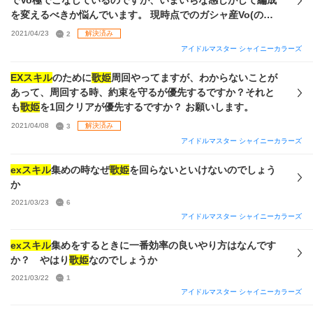
でVo極でこなしているのですが、いまいちな感じがして編成
を変えるべきか悩んでいます。 現時点でのガシャ産Vo(のス
キル持ち)サポが画像2枚目の通りなのですが、(編成を変える
2021/04/23
2
解決済み
場合)この中から選ぶとしたら何がおすすめでしょうか？ ま
アイドルマスター シャイニーカラーズ
た、限定サポスカチケも1枚所持しているため画像2枚目に無
いものの中でおすすめがあれば教えていただきたいです。
EXスキル
のために
歌姫
周回やってますが、わからないことが
あって、周回する時、約束を守るが優先するですか？それと
も
歌姫
を1回クリアが優先するですか？ お願いします。
2021/04/08
3
解決済み
アイドルマスター シャイニーカラーズ
exスキル
集めの時なぜ
歌姫
を回らないといけないのでしょう
か
2021/03/23
6
アイドルマスター シャイニーカラーズ
exスキル
集めをするときに一番効率の良いやり方はなんです
か？ やはり
歌姫
なのでしょうか
2021/03/22
1
アイドルマスター シャイニーカラーズ