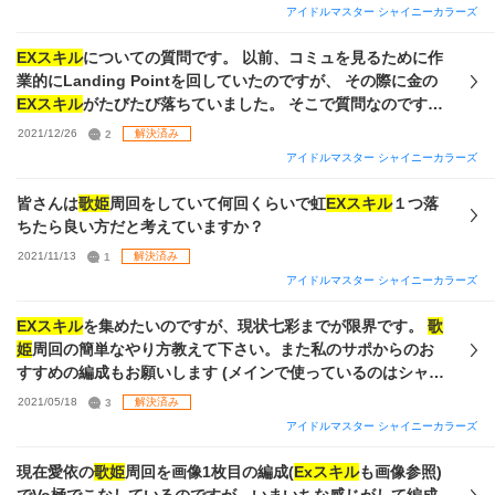
2050くらい。 上記で足りない点や、上記以外で何か意識する
検索するとよく「【反撃の狼煙をあげよ！】小宮果穂」がよ
アイドルマスター シャイニーカラーズ
チベも落ち周回の効率は落ちます。 そして今週は箱イベとド
点があればご教授願いたいです。施行回数やヒキの問題なの
いと見るのですが、今でも候補なのでしょうか？ 一応Sはづ
ロ数アップの同時開催です。 この二つは期間開催ものなので
であればそれはそれで構いません。 よろしくお願いいたしま
きさんは4枚あります。 今の手持ちを考慮したオススメや編
EXスキル
についての質問です。 以前、コミュを見るために作
周回数が減るという事は、 期間あたりで考える必要があり恩
す。
成を教えていただきたいです。 よろしくお願いいたします。
業的にLanding Pointを回していたのですが、 その際に金の
恵を得られる回数も減ります つまりスタミナ30あたりのリタ
EXスキル
がたびたび落ちていました。 そこで質問なのです
ーンも最大化しないという事になり、 結局唯一のメリットす
が、WINGのファン数140万人の
歌姫
周回とLanding Point ど
ら打ち消される気がしてきます。 自分の中では結論が出てる
2021/12/26
2
解決済み
ちらの方が
EXスキル
堀りの効率が良いのでしょうか？
のですがシャニの攻略界隈と言うもの自体が非常に少なく、
アイドルマスター シャイニーカラーズ
誤ったままの認識があって損をし続けているという可能性が
あるかもしれないので質問させていただきました。 理想編成
皆さんは
歌姫
周回をしていて何回くらいで虹
EXスキル
１つ落
前提、理想論、虹ドロ率が2倍だったとしたら～等でもいいの
ちたら良い方だと考えていますか？
で、 ガチ勢様のマスターモードに対する考えを聞かせてくだ
2021/11/13
1
解決済み
さい。
アイドルマスター シャイニーカラーズ
EXスキル
を集めたいのですが、現状七彩までが限界です。
歌
姫
周回の簡単なやり方教えて下さい。また私のサポからのお
すすめの編成もお願いします (メインで使っているのはシャッ
ターチャンス和泉をセンターにしたVo極ストレイと夏は来ぬ
2021/05/18
3
解決済み
夏葉と日刊ウィズユー果穂を軸にしたVo極放クラなのででき
アイドルマスター シャイニーカラーズ
ればVoサポで回りたいです
現在愛依の
歌姫
周回を画像1枚目の編成(
Exスキル
も画像参照)