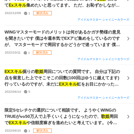
続けています。 質問① ゲストに貼る
EXスキル
はサポイベ発
て
Exスキル
集めたいと思ってます。 ただ、お恥ずかしながら
生率で良いのでしょうか。 質問②Meはどの程度伸ばせば良い
今まで
歌姫
周回をしたことがないため、どんな編成が良いの
2022/12/09
1
解決済み
のでしょうか。(調べたところ
歌姫
3回被弾2段階パフェの下限
か分からないため編成を組んでいただきたいです。 (サポはづ
アイドルマスター シャイニーカラーズ
が414とありましたが、オデマスMe無しで狙えるか不明で
き使用可能) ガシャはかなり回していたのでサポは割と揃って
す。) 質問③これ以外で組むことができる編成はありますか。
いると思います。 また、よければ簡単にフェスでの殴り方も
WINGマスターモードのメリットは何があるかガチ勢様の意見
使用する甘奈Pカードや属性(1極2極)、立ち回りは問いませ
教えていただけると幸いです。 よろしくお願いします！
を聞きたいです 僕は今週本気でEXアビ集めをしているのです
ん。 よろしくお願いします。 〜補足〜 Pレベル85、マッチラ
が、 マスターモードで周回するかどうかで迷っています 僕が
イブで強化できるVoDaVi収録スタジオは全てLv.MAX プチセ
マスターモードについて色々考えましたが唯一のメリット
2022/10/11
1
解決済み
レチケ3枚所持(現在開催されているイベント分は回収済み) 限
が、 スタミナ30あたりのリターンの最大化の一点のみしかあ
定セレチケ無し、SSRはづきさんP1枚S0枚所持 ↑金欠のた
アイドルマスター シャイニーカラーズ
りませんでした とは言えソーダの価値が高騰してる今中々良
め、追加で用意できる枚数は分かりません
いメリットです。 所持編成は以下の通りで、 WINGの攻略に
EXスキル
掘りの
歌姫
周回についての質問です。 自分は下記の
関しては
歌姫
の夏葉が異常に強いぐらいの知識しか無く半分
点を留意した上でそこそこの回数(100回はゆうに越えてます)
エンジョイ勢です この様な状態で周回しようとしても手札事
行っているのですが、未だに
EXスキル
虹をお目にかかった事
故だったり、 バフが発動しない時は問答無用で敗北していま
がありません。 ・Pアイドルの
EXスキル
と持ち込みアイテム
2022/04/14
5
す。 難易度上昇によるドロ数、ドロ率アップはどの程度なの
で朝コミュ発生率や約束発生率を増やしているので大体4回に
アイドルマスター シャイニーカラーズ
かもはっきりせず、
EXスキル
に朝コミュを仕込む余裕が無か
1回は思い出Lv.MAX、思い出Lv.3を下回る事はほぼナシ。 ・
ったり、ステの維持的にも思い出5を狙う事自体が不可能で
歌姫
最低1回合格を含むファン140万人以上(S3～S4時の約束
限定Sセレチケの選択について相談です。 ようやくWINGの
す。 思い出5のドロ率アップは検証でも証明されており難易
発生次第ですが、大体170万～200万人ほどで安定) ・オーデ
TRUEがvo50万人で上手くいくようになったので、
歌姫
周回
度上昇分のメリットを打ち消すのではないでしょうか。 ま
ィション落選、WING敗退ナシ ・終了後に毎度金パネルを中
で
EXスキル
や信頼度稼ぎを進めたいと考えています。 (今度
た、周回1回に掛かる時間が劇的に伸び、思考停止周回もでき
心とした振り返りを行い、思い出Lv.MAX時のFIPは1850～
のPカップは100万人稼ぐやつだけやろうかなと思ってます)
2022/04/10
1
解決済み
なければライブオートも無理です。 上記が齎す相乗効果でモ