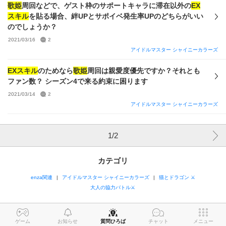
歌姫
周回などで、ゲスト枠のサポートキャラに滞在以外の
EX
スキル
を貼る場合、絆UPとサポイベ発生率UPのどちらがいい
のでしょうか？
2021/03/16
2
アイドルマスター シャイニーカラーズ
EXスキル
のためなら
歌姫
周回は親愛度優先ですか？それとも
ファン数？ シーズン4で来る約束に困ります
2021/03/14
2
アイドルマスター シャイニーカラーズ
1
/
2
カテゴリ
enza関連
アイドルマスター シャイニーカラーズ
猫とドラゴン ⚔
大人の協力バトル⚔
ゲーム
お知らせ
質問ひろば
チャット
メニュー