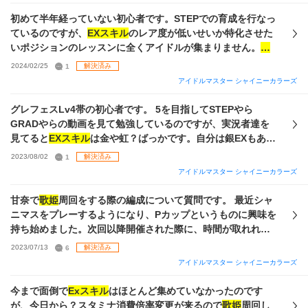
一通り終わった？ので無いという見方もできるかも) グレフェ
はLv５を持っており、抜けはありますが圧縮も出来ていま
スアイドルは甜花を完凸していて凛世と冬優子は無凸です。
初めて半年経っていない初心者です。STEPでの育成を行なっ
す。 質問① Say Halo育成にあたって上記以外に必要なノウ
イベ産のアルスト(タコさん等)は完凸しています。 所持サポ
ているのですが、
EXスキル
のレア度が低いせいか特化させた
ハウ、逆に要らないノウハウ、Say Haloで獲得すべきノウハ
的にvo極は厳しいのでdaかviのどちらかでお願いします。
歌
いポジションのレッスンに全くアイドルが集まりません。
歌
ウ、理想のノウハウ本などがあれば知りたいです。 また、
姫
周回についての知識は薄いです。 ある程度余裕を持って金
姫
周回をしようにもアイドルの層が薄く、肝心のSTEPで使い
2024/02/25
1
解決済み
「
歌姫
」「プロダンサー」「トップモデル」というノウハウ
称号を取れる位が目標です。代替カードと
exスキル
も提示頂
たいキャラの
EXスキル
を集めることが出来ない状況なのです
は必須級だと思うのですが、Say HaloでLv５ノウハウを発現
アイドルマスター シャイニーカラーズ
きたいです。 先の事ではありますが回答頂けると幸いです。
がちまちま銀スキルを集めてグレードを上げるしかないので
させて、STEPで圧縮したものを再びSay Haloに持ち込むと
しょうか？
グレフェスLv4帯の初心者です。 5を目指してSTEPやら
いう形になるのでしょうか？ 質問② Say Halo育成の流れに
GRADやらの動画を見て勉強しているのですが、実況者達を
ついて知りたいです。 各シーズンの動き、持ち込むアイテ
見てると
EXスキル
は金や虹？ばっかです。自分は銀EXもあま
ム、
EXスキル
など 拙い文章で申し訳ありません。 なんとな
り揃ってない状況でGRADで頑張る前にWINGで
歌姫
周回とい
くでSTEP育成をしていたので環境についていけていない状態
2023/08/02
1
解決済み
うのをした方がいいでしょうか。 補足：信頼度の平均はLv5
です。 ご回答いただけるとありがたいです。
アイドルマスター シャイニーカラーズ
でこれも早く上げた方が良いのか迷ってます
甘奈で
歌姫
周回をする際の編成について質問です。 最近シャ
ニマスをプレーするようになり、Pカップというものに興味を
持ち始めました。次回以降開催された際に、時間が取れれば
金称号獲得を目指したいと思っています。 現在この編成(画像
2023/07/13
6
解決済み
1枚目)の使用を検討しています。 S1~S2の途中までMe300を
アイドルマスター シャイニーカラーズ
目安にラジオ、残りでトーク(SP230)とDa・Viレッスンに行
き、S2最終日に1万オデを受けています。ここでパネル1~7を
今まで面倒で
Exスキル
はほとんど集めていなかったのです
開け、以後振り返りはしていません。S3S4はレッスンを受け
が、今日から？スタミナ消費倍率変更が来るので
歌姫
周回し