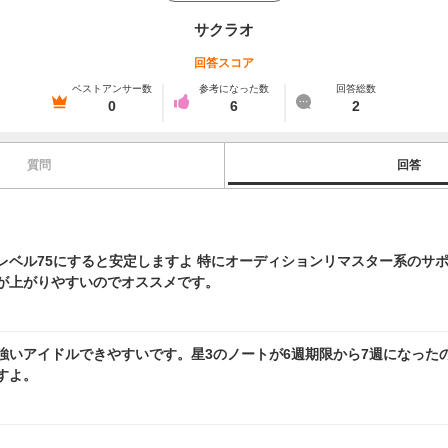
サクラオ
回答スコア
ベストアンサー数
参考になった数
回答総数
0
6
2
質問
回答
レベル75にすると安定しますよ 特にオーディションリマスター系のサ
が上がりやすいのでオススメです。
強いアイドルできやすいです。星3のノートが6週期限から7週になった
すよ。