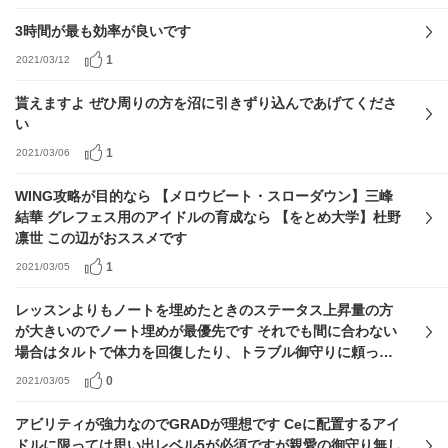
3時間が最も効率が良いです
1
2021/03/12
貰えますよ ぜひ周りの方を沼に引きずり込んであげてくださ
い
1
2021/03/06
WING攻略が目的なら 【メロウビート・スローダウン】三峰
結華 グレフェス用のアイドルの育成なら 【をとめ大学】杜野
凛世 この辺がおススメです
1
2021/03/05
レッスンよりもノートを埋めたときのステータス上昇量の方
が大きいのでノート埋めが最優先です それでも間に合わない
場合はタルトで体力を回復したり、トラブル御守りに頼って
強引に動くと良いと思います
0
2021/03/05
アビリティが強力なのでGRADが理想です Ceに配置するアイ
ドルに限っては思い出レベル5が必須ですが親愛の御守り無し