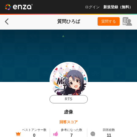
ログイン
新規登録（無料）
質問ひろば
質問する
RTS
虚像
回答スコア
ベストアンサー数
参考になった数
回答総数
0
7
11