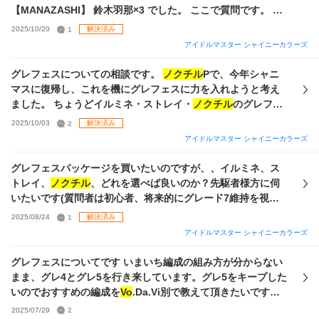
やプロダンサーを発動できる状態です。 そのため引きたい気
【MANAZASHI】 鈴木羽那×3 でした。 ここで質問です。 私
持ちもあるのですが、Viなのでパッシブなどを活かしづらい
は浅倉透が最推しなのですが、現在グレフェスでメインで使
2025/10/20
1
解決済み
こと、そして今後の
ノクチル
の限定はなるべく引きたいとい
っている編成はDa
ノクチル
なので、セレチケを使ってまで
アイドルマスター シャイニーカラーズ
う気持ちもあり迷っています。 今回パラコレのはづきさんを
【アルマ】 浅倉透を重ねてもいいものかと思い迷っていま
引いておくべきか、それとも地道に
Vo
ノクのサポカが出るの
す。 将来
Voノクチル
へとシフトチェンジをする可能性を見越
グレフェスについての相談です。
ノクチル
Pで、今年シャニ
を待つべきか、どちらがおすすめでしょうか？ また、はづき
して、 セレチケ▶︎浅倉透 ピース▶︎浅倉透、羽那 にするか
マスに復帰し、これを機にグレフェスに力を入れようと考え
さんを引く場合は、完凸でないと効果は薄いですか？
セレチケ▶︎羽那 ピース▶︎羽那 にしてトワコレ完凸サポート
ました。 ちょうどイルミネ・ストレイ・
ノクチル
のグレフェ
として運用するか迷っています。 もしくは、課金ピースを取
スパッケージが販売されていたためそちらを購入し、手元の
2025/10/03
2
解決済み
らない場合、セレチケでどちらを交換するべきか。 主観的な
UR円香を加えて先日初めてグレ7タッチを果たしました。今
アイドルマスター シャイニーカラーズ
意見でも大歓迎ですのでぜひご教授してくださると助かりま
後はグレ7を安定させたいと考えています。 そこで質問なの
す。
ですが、今回のパラコレ小糸を完凸して
Vo
ノクに切り替える
グレフェスパッケージを買いたいのですが、、イルミネ、ス
べきか、既存のDaノクを使うべきか、というところです Da
トレイ、
ノクチル
、どれを選べば良いのか？先駆者様方に伺
の方がサポカが豊富なのですが、パラコレ透が1凸のままなの
いたいです(質問者は初心者、将来的にグレード7維持を視野
で乗り換えという選択肢もあるのかな、と思い質問させてい
にして) 質問失礼します、先日の美琴ガチャからシャニマスを
2025/08/24
1
解決済み
ただきました。 以下にスクショ添付しますので、アドバイス
始めた初心者です。ゲームを進めてゆきとりあえずセイハロ
アイドルマスター シャイニーカラーズ
いただければ幸いです。
ー3ステ2000乗せるところまでは進め、このゲームへの理解
度が最低限に達した際、このパッケージのお得さ、異常さに
グレフェスについてです いまいち編成の組み方が分からない
気がついたので質問させていただきます。 グレフェスパッケ
まま、グレ4とグレ5を行き来しています。グレ5をキープした
ージどれを選べば良いのか(初心者、将来的にグレード7維持
いのでおすすめの編成を
Vo
.Da.Vi別で教えて頂きたいです！
を視野にして) 自分の要望としてはコメティック、あるいは
今は
ノクチル
軸で組んでいます。 また、凸すべきカードがあ
2025/07/29
2
vo
特化でグレフェスを進めたいのですが、あまりおすすめで