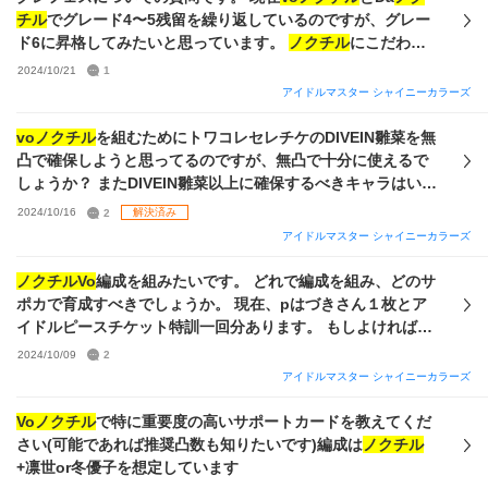
あたりをうろちょろ出来れば今は一旦満足、レベルで考えて
チル
でグレード4〜5残留を繰り返しているのですが、グレー
いただければと思います) 【質問まとめ】 ・say haloではユ
ド6に昇格してみたいと思っています。
ノクチル
にこだわら
ニットを超えた編成は可能か ・直近の夏葉、あさひ、推しの
ず、他にどんな編成が組めるか教えていただきたいです。PS
2024/10/21
1
雛菜(マイコレ？になるのかなと思っています)で組んだ場合残
はづき3〜4枚使用可能です。ぜひよろしくお願いします。
アイドルマスター シャイニーカラーズ
り2枠は誰が適当か (今の手持ちで誰かという部分と未来でこ
れが出れば引きたいみたいなのを教えていただけますと幸い
voノクチル
を組むためにトワコレセレチケのDIVEIN雛菜を無
です。例：
Vo
のストレイライト期間限定が出れば抑えたい等)
凸で確保しようと思ってるのですが、無凸で十分に使えるで
・上記条件でsay haloで育成する際使えるサポート(
Vo
？) ・
しょうか？ またDIVEIN雛菜以上に確保するべきキャラはいる
新しく作るノウハウ本はどんなノウハウが適当か ・前提とし
でしょうか？ 1年目なので強いサポ持ってないです。 よろし
てのsay haloでの基本的な育成の動き 質問が多くそもそも前
2024/10/16
2
解決済み
くお願いします。
提知識から間違ってる可能性もあるので、答えられるものを
アイドルマスター シャイニーカラーズ
答えられる範囲で教えていただけますと幸いです。 参照用に
画像添付させていただきます。 1枚目pssr2枚目以降sssrです
ノクチルVo
編成を組みたいです。 どれで編成を組み、どのサ
現在はづきさんはP3枚、S7枚です。
ポカで育成すべきでしょうか。 現在、pはづきさん１枚とア
イドルピースチケット特訓一回分あります。 もしよければ、
具体的な育成方法も教えてくださると幸いです。
2024/10/09
2
アイドルマスター シャイニーカラーズ
Voノクチル
で特に重要度の高いサポートカードを教えてくだ
さい(可能であれば推奨凸数も知りたいです)編成は
ノクチル
+凛世or冬優子を想定しています