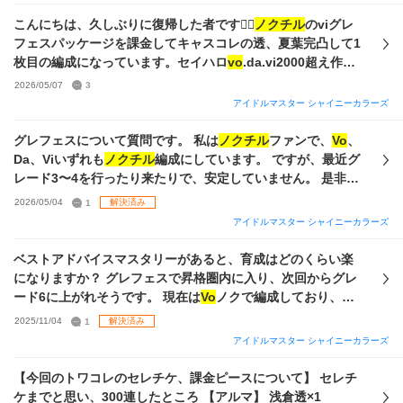
ト購入後の有償は使うならどれがおすすめですか？そのうち
イドル3、Sアイドル3、トワコレP、S共に1、パラコレ1 で
有償追加するので貯めるは無しで
こんにちは、久しぶりに復帰した者です🙇‍♀️
ノクチル
のviグレ
す。 長々とすみません🙇‍♀️ぜひお力をお借りしたいです
フェスパッケージを課金してキャスコレの透、夏葉完凸して1
枚目の編成になっています。セイハロ
vo
.da.vi2000超え作り
たいのですがどうやれば高ステに近づけますか？やり始めた
2026/05/07
3
ばっかりいまいちやくわからず、YouTubeとか調べてもわか
アイドルマスター シャイニーカラーズ
りやすいのが出てこなくて…頑張って三枚目のようなステー
タスが限界です汗 流れを教えていただけたら幸いです。 viの
グレフェスについて質問です。 私は
ノクチル
ファンで、
Vo
、
サポカは二枚目のようになってます、やはりパラコレはづき
Da、Viいずれも
ノクチル
編成にしています。 ですが、最近グ
完凸させたほうがいいでしょうか😖
レード3〜4を行ったり来たりで、安定していません。 是非と
もグレード4に安定、最終的にはそれ以上を目指すために、自
2026/05/04
1
解決済み
分の手持ちの中で
Vo
、Da、Vi
ノクチル
を組むならこうする、
アイドルマスター シャイニーカラーズ
といったアドバイスを頂けたらな、と思います。 また、育成
するときのサポートSSRの編成・おすすめの未所持
ノクチル
ベストアドバイスマスタリーがあると、育成はどのくらい楽
P-SSRについてもアドバイスを頂きたいです。 よろしくお願
になりますか？ グレフェスで昇格圏内に入り、次回からグレ
いします。
ード6に上がれそうです。 現在は
Vo
ノクで編成しており、グ
レード7を目指したいと考えています。 ただ、始めてから5ヶ
2025/11/04
1
解決済み
月ほどしか経っておらず、サポートがかなり弱めでセイハロ
アイドルマスター シャイニーカラーズ
では2総合が精一杯という状況です。 サポカが弱いため上限
をあまり上げられず、基礎3％と6％に加えて、すり抜けで手
【今回のトワコレのセレチケ、課金ピースについて】 セレチ
に入れたトワコレの基礎3％を入れて、なんとかトップモデル
ケまでと思い、300連したところ 【アルマ】 浅倉透×1