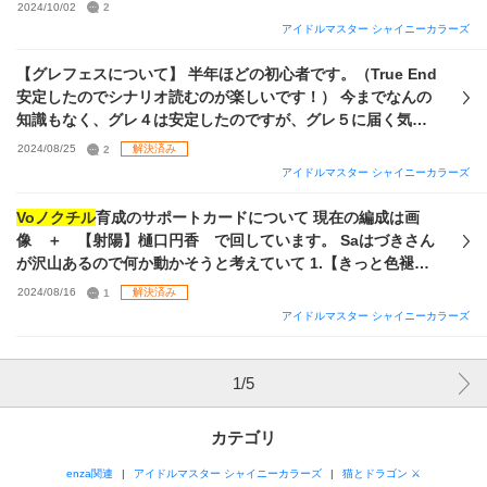
2024/10/02
2
アイドルマスター シャイニーカラーズ
【グレフェスについて】 半年ほどの初心者です。（True End
安定したのでシナリオ読むのが楽しいです！） 今までなんの
知識もなく、グレ４は安定したのですが、グレ５に届く気配
がなくそろそろ知識もつけながら編成を考えたいと思ってい
2024/08/25
2
解決済み
ます。 少し前にViシーズという存在を知り、シーズ（特にに
アイドルマスター シャイニーカラーズ
ちか）が好きなので組んでみたいなと思っているのですが、
自分の手持ちで組めるのか、どう組めば効果的なのかわから
Voノクチル
育成のサポートカードについて 現在の編成は画
ず質問させてください。 ①にちかのPついて 「ヴぇりべり」
像 ＋ 【射陽】樋口円香 で回しています。 Saはづきさん
と「ふラiとぅ」どちらががおすすめでしょうか？ （どちらも
が沢山あるので何か動かそうと考えていて 1.【きっと色褪せ
無凸、はづきさんが4枚あるので完凸可能） （「伝えテ」は
るけど】福丸小糸 を完凸 2.【とても、とても静かな雨】芹
2024/08/16
1
解決済み
完凸ですが、Vi特化でないので不向き？） ちなみにイラスト
沢あさひ を完凸して、透と交換 3.【夏空への挑戦】桑山千
アイドルマスター シャイニーカラーズ
としては「ふラiとぅ」の方が好きなのでどちらでもなら「ふ
雪 【キュン！とwith us】大崎甜花 【スペンサー家の日
ラiとぅ」にしたいなと思っています。 ②美琴のPについて ト
常】大崎甘奈 すべて完凸させてごっそり変更 4.【裏声であ
ワコレを完凸で持っていますが、「CONTRAIL」でないと意
いつら】浅倉透 を復刻時に回収し編成 （復帰勢で、当時
1
/
5
味無しでしょうか？ 思い出UPが重要？なのかなと思っていま
に回収出来ず） 5.その他 この中で複数選択可であるとした時
すがイマイチわかっていないです。 ③Sカードについて にち
にどうするのが正解でしょうか。４番は少し独立な気もしま
カテゴリ
かは「あっかい」美琴は「A」だと力不足でしょうか？ 「間
すが。 また、その他の候補などがございましたら教えていた
違いそうだ」「浪漫キャメラ」は所持していますが凸無し
だけると幸いです。 無課金でコツコツやっているので、これ
enza関連
アイドルマスター シャイニーカラーズ
猫とドラゴン ⚔
「LATE」は未所持 ④【P編成】シーズ以外残り3枠分のおす