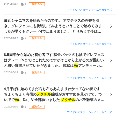
ッチできたらいいな、くらいで考えています。 とりあえず特
2026/07/23
1
解決済み
化ポジション系のアビリティを除いた汎用的な本を作りたく
アイドルマスター シャイニーカラーズ
て 思い出++ オルラン◯◎ スロスタ、スタダ アピールUP思い
出高、思い出低 基礎能力値UPGRAD、WING ロマンチスト
最近シャニマスを始めたものです。 アマテラスの円香を引
タフネス 歌姫 プロダンサー トップモデル 施設効率相談 施設
き、グレフェスにも挑戦してみようということで始めてみま
効率相談++ の本を作りました。 ここまでアビの多い本を作る
したが早くもグレード4で止まりました。 とりあえず今はた
のは初めてで混乱してきたので残り必要なものを教えて頂き
だ数値を適当に盛ってセンターを円香、
ノクチル
の3人を
2026/07/22
1
解決済み
たいだす。 また、特化系の本を作る場合は↑の本にあるもの
vo
,da,viをそれぞれ盛ってその場所において、リーダーは育
アイドルマスター シャイニーカラーズ
に加えて ポジション適正◯◎、スペシャリスト（ボーカル
成した中で総アピールが一番多い子をとりあえず置いていま
等）、エースを足す感じでよいですか？ そして、sayhalo編
す。 各ポジションの育成の仕方や取ったほうがいいスキルな
8.5周年から始めた初心者です 課金パックのお陰でグレフェス
実装前に離れたことからベストアドバイスマスタリーはづき
どを全く知らないので教えて欲しいです。 またグレフェス自
はグレード5まではこれたのですがそこから上がるのが難しい
が1種類もいないのですが、daをメインにしようにもトワコ
体の立ち回りも分からないので教えて欲しいです。 今の自分
と思い質問させていただきました。 現状は
Vo
アンティーカ
レはづきを今から完凸させるほど課金はしたくないと考えて
の手持ちでもっとつよい編成があったら教えて欲しいです。
Da放クラVi
ノクチル
の 課金パックの編成でやっているのです
2026/06/18
1
解決済み
います。グレ7タッチにもはづきは必須だと考えますか？もし
が 今後は担当のにちかが居るシーズを主力とした編成でやっ
そうであればトワパラの代わりとして
vo
アイドルマスター シャイニーカラーズ
用の限定はづきをど
ていきたいと考えています。 そこで どういったサポートアイ
こかで取って
vo
davi全てで使い回すのはありでしょうか？ 長
ドルを編成して育成したらいいのか またどのようなライブス
4月半ばに始めてまだ右も左もあんまりわかってない者です
くなって申し訳ありません、よろしければお教えください。
キルの踏み方をフェスでやればいいのかを参考まででいいの
ちょくちょく有償の
ノクチル
編成がおすすめを見かけて、つ
宜しくお願いします！
で教えて頂きたいです。 画像はいま持っているカードになり
いでで
Vo
、Da、Vi全部買いました
ノクチル
のパラ雛菜のメモ
ます（見ずらくてすみません💦） 課金はシーズが来た時に課
ブが強いようなので、メモブセットを買うか、その他のガチ
2026/05/09
2
解決済み
金して完凸ができれば目指そうと考えておりこの前の トワコ
ャセットを買って色んなサポ等を増やすか悩んでいます セッ
アイドルマスター シャイニーカラーズ
レにちかプレコレ美琴は完凸しました。 凸はづきさんはPア