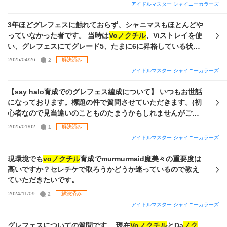
りましたら教えて頂けますと幸いです。 画像が見にくくてす
アイドルマスター シャイニーカラーズ
きない様ならば指摘くださると助かります。その上で長い目
みません🙇🏻‍♀️よろしくお願いいたします。
で見てどのパッケージがこの先グレードを上げてゆくのにお
3年ほどグレフェスに触れておらず、シャニマスもほとんどや
すすめか、先駆者様方に伺わさせていただきたいです。 ※自
っていなかった者です。 当時は
Voノクチル
、Viストレイを使
分の現時点の所見としては、イルミネ
vo
のセットが少し他よ
い、グレフェスにてグレード5、たまに6に昇格している状態
り強いのかなと考えています、
vo
は先日開催の美琴と現在開
でした。 3年前と現在で環境が変わっていることは重々承知
2025/04/26
2
解決済み
催中のルカを獲得できたので
vo
に特化してゆくのが良いのか
していますが、現在の手持ちで以前と同じようにグレード5～
アイドルマスター シャイニーカラーズ
なと思っています。
6に到達・維持することは可能なのでしょうか。 私のシャニ
マス知識としては、STEP実装あたりから記憶がおぼろげにな
【say halo育成でのグレフェス編成について】 いつもお世話
っている状態です。 分かりづらい説明で申し訳ございません
になっております。標題の件で質問させていただきます。(初
が、ご回答いただけますと幸いです。
心者なので見当違いのことものたまうかもしれませんがご容
赦ください) 今まではVi
ノクチル
で集めていこうと思っていま
2025/01/02
1
解決済み
した。(雛菜を使いたい、私の手持ちがVi寄りだと教えて頂い
アイドルマスター シャイニーカラーズ
たため) 新シナリオsay haloではリンクを変えられる？と
Twitterで見かけ、もしかしてユニットで固めなくても良くな
現環境でも
voノクチル
育成でmurmurmaid魔美々の重要度は
ったのではと思いここで質問させていただいた次第です。 と
高いですか？セレチケで取ろうかどうか迷っているので教え
いうのも私の推しは雛菜なのですが次点で好きな夏葉、グル
ていただきたいです。
ープとして好きなストレイライトからあさひがWPUだったの
2024/11/09
2
解決済み
で2人とも完凸まで回しました。 せっかく引いたのでグレフ
アイドルマスター シャイニーカラーズ
ェスで組み合わせることができるならば組みたいという概要
です。(グレフェスでそこそこ遊べたら良いというもので5-6
グレフェスについての質問です。 現在
Voノクチル
とDa
ノク